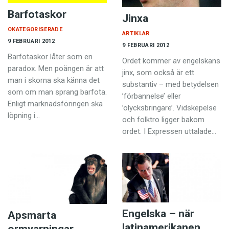
Barfotaskor
Jinxa
OKATEGORISERADE
ARTIKLAR
9 FEBRUARI 2012
9 FEBRUARI 2012
Barfotaskor låter som en
Ordet kommer av engelskans
paradox. Men poängen är att
jinx, som också är ett
man i skorna ska känna det
substantiv – med betydelsen
som om man sprang b­arfota.
’förbannelse’ eller
Enligt marknads­föringen ska
’olycksbringare’. Vidskepelse
löpning i…
och folktro ligger bakom
ordet. I Expressen uttalade…
Engelska – när
Apsmarta
latinamerikanen