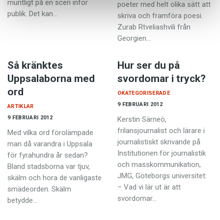
muntligt på en scen inför
poeter med helt olika sätt att
publik. Det kan…
skriva och framföra poesi.
Zurab Rtveliashvili från
Georgien…
Så kränktes
Hur ser du på
Uppsalaborna med
svordomar i tryck?
ord
OKATEGORISERADE
9 FEBRUARI 2012
ARTIKLAR
9 FEBRUARI 2012
Kerstin Särneö,
frilansjournalist och lärare i
Med vilka ord förolämpade
journalistiskt skrivande på
man då varandra i Uppsala
Institutionen för journalistik
för fyrahundra år sedan?
och masskommunikation,
Bland stadsborna var tjuv,
JMG, Göteborgs universitet:
skälm och hora de vanligaste
– Vad vi lär ut är att
smädeorden. Skälm
svordomar…
betydde…