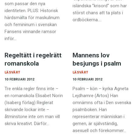
Anmäl till språkpolisen
som passar den nya
isländska ”krisord” som har
identiteten. PLUS: Historisk
störst chans att ta plats i
Föreslå nyord
härdsmälta för maskulinum
ord­böckerna.…
Annonsera
och femininum i svenskan
Fansens vinnande ramsor
Prenumerera
inför…
Läs Språktidningen digitalt
Regeltätt i regelrätt
Mannens lov
Press
romanskola
besjungs i psalm
LÄSVÄRT
LÄSVÄRT
10 FEBRUARI 2012
10 FEBRUARI 2012
Tre enkla regler finns inte –
Psalm – kön – kyrka Agneta
en romanskola Elisabet Norin
Lejdhamre (Artos) Han
(Isaberg förlag) Reglerat
omnämns ofta i Den svenska
skrivande lockar inte –
psalmboken. Han
åtminstone inte om man vill
representerar människan i
skriva kreativt. Därför…
gemen,­ är självständig,
asexuell och förekommer…