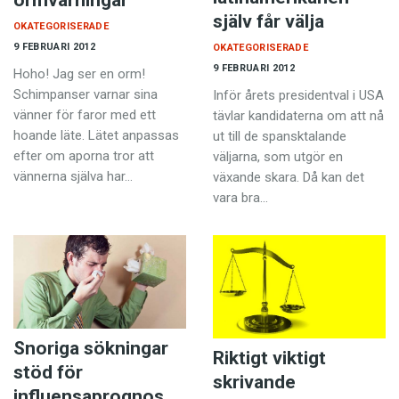
ormvarningar
själv får välja
OKATEGORISERADE
9 FEBRUARI 2012
OKATEGORISERADE
9 FEBRUARI 2012
Hoho! Jag ser en orm!
Schimpanser varnar sina
Inför årets presidentval i USA
vänner för faror med ett
tävlar kandidaterna om att nå
hoande läte. Lätet anpassas
ut till de spansktalande
efter om apor­na tror att
väljarna, som utgör en
vännerna själva har…
växande skara. Då kan det
vara bra…
Snoriga sökningar
Riktigt viktigt
stöd för
skrivande
influensaprognos