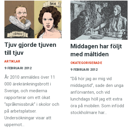
Tjuv gjorde tjuven
Middagen har följt
till tjuv
med måltiden
ARTIKLAR
OKATEGORISERADE
9 FEBRUARI 2012
9 FEBRUARI 2012
År 2010 anmäldes över 11
”Då hör jag av mig vid
000 ärekränkningsbrott i
middags­tid”, sade den unga
Sverige, och medierna
an­förvanten, och vid
rapporterar om ett ökat
lunchdags höll jag ett extra
”språkmissbruk” i skolor och
öra på mobilen. Som infödd
på arbetsplatser.
stockholmare har…
Undersökningar visar att
uppemot…