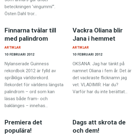
beteckningen ’vingummi’”.
Östen Dahl tror…
Finnarna tvålar till
Vackra Oliana blir
med palindrom
Jana i hemmet
ARTIKLAR
ARTIKLAR
10 FEBRUARI 2012
10 FEBRUARI 2012
Nylanserade Guinness
OKSANA: Jag har tänkt på
rekordbok 2012 är fylld av
namnet Oliana i fem år. Det är
språkliga världs­rekord.
det vackraste flicknamn jag
Rekordet för världens längsta
vet. VLADIMIR: Har du?
palindrom – ord som kan
Varför har du inte berättat…
läsas både fram- och
baklänges – innehas…
Premiera det
Dags att skrota de
populära!
och dem!