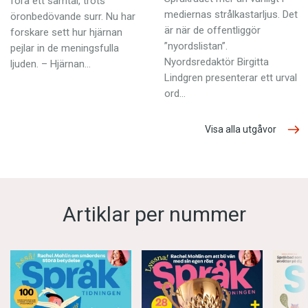
föra ett samtal, trots
mediernas strålkastarljus. Det
öronbedövande surr. Nu har
är när de offentlig­gör
forskare sett hur hjärnan
”nyordslistan”.
pejlar in de meningsfulla
Nyordsredaktör Birgitta
ljuden. – Hjärnan…
Lindgren presenterar ett urval
ord…
Visa alla utgåvor
Artiklar per nummer