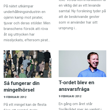
en viktig del av ett levande
På nätet utkämpar
samtal. Ny forskning tyder på
underhållningsindustrin en
att de beskrivande gester
ojämn kamp mot pirater,
som vi använder har sitt
tjuvar och deras stölder. Men
ursprung i…
branschens försök att röva
åt sig uttrycken har
misslyckats, eftersom pirat…
T-ordet blev en
Så fungerar din
ansvarsfråga
mingelhörsel
9 FEBRUARI 2012
9 FEBRUARI 2012
En gång om året står
På ett mingel kan de flesta
Språkrådet mer än vanligt i