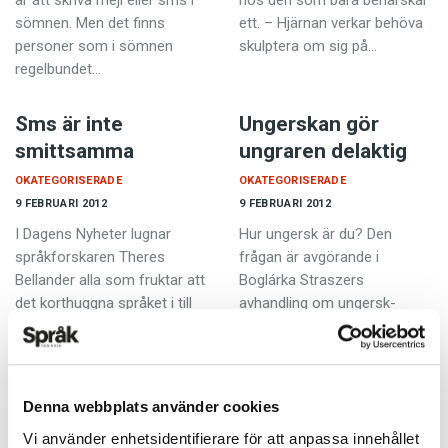
är att skriva mejl eller sms i
hos den som bara behärskar
sömnen. Men det finns
ett. – Hjärnan verkar behöva
personer som i sömnen
skulptera om sig på…
regelbundet…
Sms är inte
Ungerskan gör
smittsamma
ungraren delaktig
OKATEGORISERADE
OKATEGORISERADE
9 FEBRUARI 2012
9 FEBRUARI 2012
I Dagens Nyheter lugnar
Hur ungersk är du? Den
språkforskaren Theres
frågan är avgörande i
Bellander alla som fruktar att
Boglárka Straszers
det korthuggna språket i till
avhandling om ungersk­
exempel sms skulle smitta av
ättades kulturella identitet.
sig på andra texttyper.…
Hon har intervjuat personer
med ungersk bakgrund i
Sverige…
Denna webbplats använder cookies
Vi använder enhetsidentifierare för att anpassa innehållet