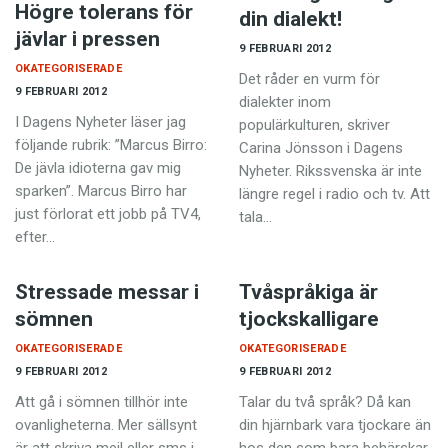
Högre tolerans för
din dialekt!
jävlar i pressen
9 FEBRUARI 2012
OKATEGORISERADE
Det råder en vurm för
9 FEBRUARI 2012
dialekter inom
I Dagens Nyheter läser jag
populärkulturen, skriver
följande rubrik: ”Marcus Birro:
Carina Jönsson i Dagens
De jävla idioterna gav mig
Nyheter. Rikssvenska är inte
sparken”. Marcus Birro har
längre regel i radio och tv. Att
just förlorat ett jobb på TV4,
tala…
efter…
Stressade messar i
Tvåspråkiga är
sömnen
tjockskalligare
OKATEGORISERADE
OKATEGORISERADE
9 FEBRUARI 2012
9 FEBRUARI 2012
Att gå i sömnen tillhör inte
Talar du två språk? Då kan
ovanligheterna. Mer sällsynt
din hjärnbark vara tjockare än