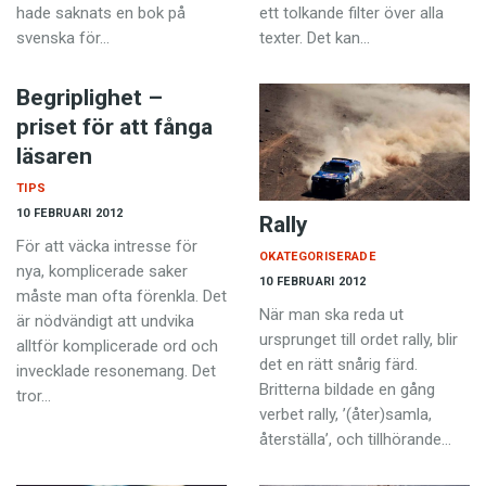
hade saknats en bok på
ett tolkande filter över alla
svenska för…
texter. Det kan…
Begriplighet –
priset för att fånga
läsaren
TIPS
10 FEBRUARI 2012
Rally
För att väcka intresse för
OKATEGORISERADE
nya, komplicerade saker
10 FEBRUARI 2012
måste man ofta förenkla. Det
När man ska reda ut
är nödvändigt att undvika
ursprunget till ordet rally, blir
alltför komplicerade ord och
det en rätt snårig färd.
invecklade resonemang. Det
Britterna bildade en gång
tror…
verbet rally, ’(åter)samla,
återställa’, och till­hörande…