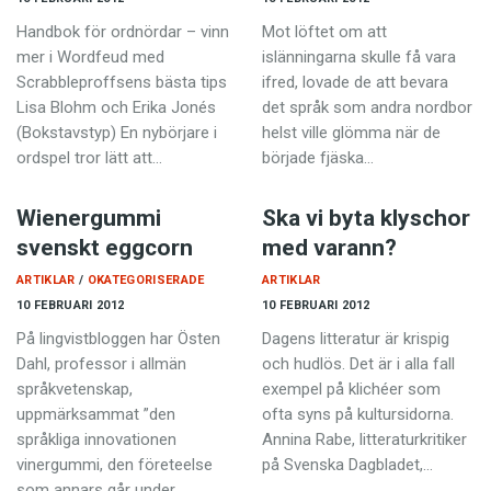
Handbok för ordnördar – vinn
Mot löftet om att
mer i Wordfeud med
islänningarna skulle få vara
Scrabbleproffsens bästa tips
ifred, lovade de att bevara
Lisa Blohm och Erika Jonés
det språk som andra nordbor
(Bokstavstyp) En nybörjare i
helst ville glömma när de
ordspel tror lätt att…
började fjäska…
Wienergummi
Ska vi byta klyschor
svenskt eggcorn
med varann?
ARTIKLAR
OKATEGORISERADE
ARTIKLAR
10 FEBRUARI 2012
10 FEBRUARI 2012
På lingvistbloggen har Östen
Dagens litteratur är krispig
Dahl, professor i allmän
och hudlös. Det är i alla fall
språkvetenskap,
exempel på klichéer som
uppmärksammat ”den
ofta syns på kultur­sidorna.
språkliga innovationen
Annina Rabe, litteraturkritiker
vinergummi, den företeelse
på Svenska Dagbladet,…
som annars går under