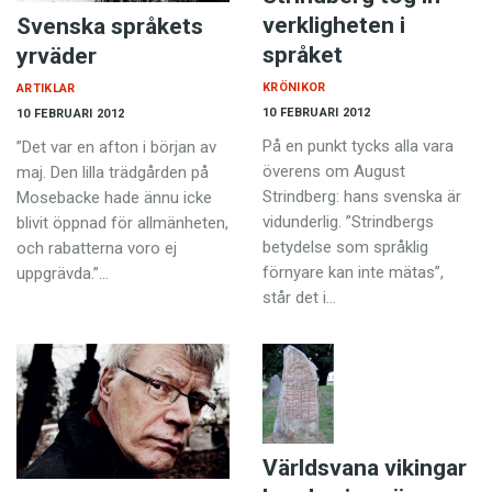
verkligheten i
Svenska språkets
språket
yrväder
KRÖNIKOR
ARTIKLAR
10 FEBRUARI 2012
10 FEBRUARI 2012
På en punkt tycks alla vara
”Det var en afton i början av
överens om August
maj. Den lilla trädgården på
Strindberg: hans svenska är
Mosebacke hade ännu icke
vidunderlig. ”Strindbergs
blivit öppnad för allmänheten,
betydelse som språklig
och rabatterna voro ej
förnyare kan inte mätas”,
uppgrävda.”…
står det i…
Världsvana vikingar