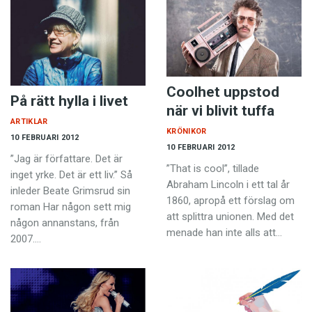
Coolhet uppstod
På rätt hylla i livet
när vi blivit tuffa
ARTIKLAR
KRÖNIKOR
10 FEBRUARI 2012
10 FEBRUARI 2012
”Jag är författare. Det är
”That is cool”, tillade
inget yrke. Det är ett liv.” Så
Abraham­ Lincoln i ett tal år
inleder Beate Grimsrud sin
1860, apropå ett förslag om
roman Har någon sett mig
att splittra unionen. Med det
någon annanstans, från
menade han inte alls att…
2007.…