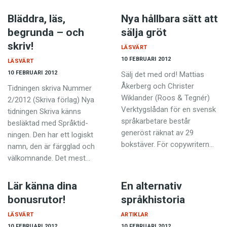
Bläddra, läs,
Nya hållbara sätt att
begrunda – och
sälja gröt
skriv!
LÄSVÄRT
10 FEBRUARI 2012
LÄSVÄRT
10 FEBRUARI 2012
Sälj det med ord! Mattias
Åkerberg och Christer
Tidningen skriva Nummer
Wiklander (Roos & Tegnér)
2/2012 (Skriva förlag) Nya
Verktygslådan för en svensk
tidningen Skriva känns
språkarbetare består
besläktad med Språk­­tid­
generöst­ ­räknat av 29
ningen.­ Den har ett logiskt
bokstäver. För copywritern…
namn, den är färgglad och
välkomnande. Det mest…
Lär känna dina
En alternativ
bonusrutor!
språkhistoria
LÄSVÄRT
ARTIKLAR
10 FEBRUARI 2012
10 FEBRUARI 2012