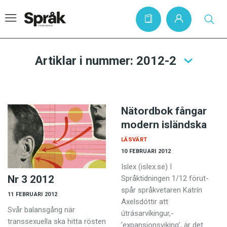
Artiklar i nummer: 2012-2
Hem
Artiklar
Nätordbok fångar
Krönikor
modern isländska
Språkfrågor
LÄSVÄRT
10 FEBRUARI 2012
Skrivtips
Islex (islex.se) I
Bokrecensioner
Nr 3 2012
Språktidningen 1/12 förut­
spår språkvetaren Katrín
Kviss
11 FEBRUARI 2012
Axelsdóttir att
Svår balansgång när
Podden
útrásarvíkingur,­
transsexuella ska hitta rösten
’expansionsviking’, är det