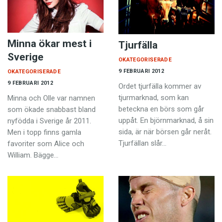
Minna ökar mest i
Tjurfälla
Sverige
OKATEGORISERADE
9 FEBRUARI 2012
OKATEGORISERADE
9 FEBRUARI 2012
Ordet tjurfälla kommer av
tjurmarknad, som kan
Minna och Olle var namnen
beteckna en börs som går
som ökade snabbast bland
uppåt. En björnmarknad, å sin
nyfödda i Sverige år 2011.
sida, är när börsen går neråt.
Men i topp finns gamla
Tjurfällan slår…
favoriter som Alice och
William. Bägge…