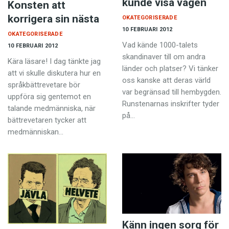
kunde visa vägen
Konsten att
korrigera sin nästa
OKATEGORISERADE
10 FEBRUARI 2012
OKATEGORISERADE
Vad kände 1000-talets
10 FEBRUARI 2012
skandinaver till om andra
Kära läsare! I dag tänkte jag
länder och platser? Vi tänker
att vi skulle diskutera hur en
oss kanske att deras värld
språkbättrevetare bör
var begränsad till hembygden.
uppföra sig gentemot en
Runstenarnas inskrifter tyder
talande medmänniska, när
på…
bättrevetaren tycker att
medmänniskan…
Känn ingen sorg för