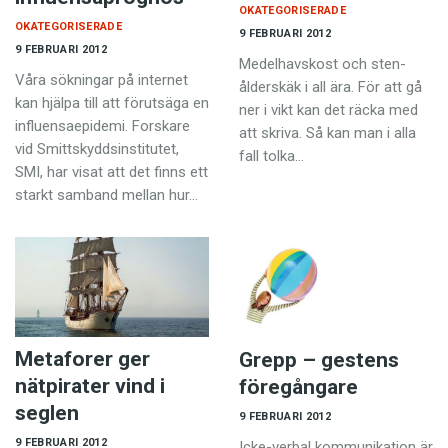
OKATEGORISERADE
OKATEGORISERADE
9 FEBRUARI 2012
9 FEBRUARI 2012
Medelhavskost och sten­
Våra sökningar på internet
ålders­käk i all ära. För att gå
kan hjälpa till att förutsäga en
ner i vikt kan det räcka med
influensaepidemi. Forskare
att skriva. Så kan man i alla
vid Smittskyddsinstitutet,
fall tolka…
SMI, har visat att det finns ett
starkt samband mellan hur…
Metaforer ger
Grepp – gestens
nätpirater vind i
föregångare
seglen
9 FEBRUARI 2012
9 FEBRUARI 2012
Icke-verbal kommunikation är