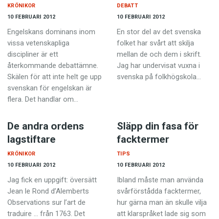
KRÖNIKOR
DEBATT
10 FEBRUARI 2012
10 FEBRUARI 2012
Engelskans dominans inom
En stor del av det svenska
vissa vetenskap­liga
folket har svårt att skilja
discipliner är ett
mellan de och dem i skrift.
återkommande debattämne.
Jag har undervisat vuxna i
Skälen för att inte helt ge upp
svenska på folkhögskola…
svenskan för engelskan är
flera. Det handlar om…
De andra ordens
Släpp din fasa för
lagstiftare
facktermer
KRÖNIKOR
TIPS
10 FEBRUARI 2012
10 FEBRUARI 2012
Jag fick en uppgift: översätt
Ibland måste man använda
Jean le Rond d’Alemberts
svår­förstådda facktermer,
Observations sur l’art de
hur gärna man än skulle vilja
traduire … från 1763. Det
att klarspråket lade sig som