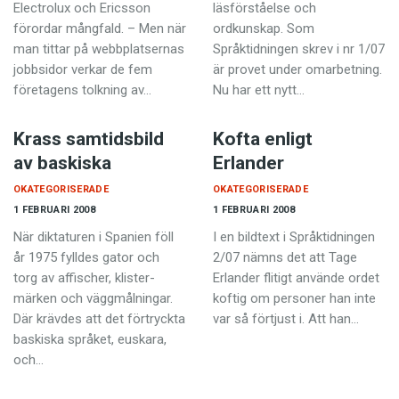
Electrolux och Ericsson
läsförståelse och
förordar mångfald. – Men när
ordkunskap. Som
man tittar på webbplatsernas
Språktidningen skrev i nr 1/07
jobbsidor verkar de fem
är provet under omarbetning.
företagens tolkning av…
Nu har ett nytt…
Krass samtidsbild
Kofta enligt
av baskiska
Erlander
OKATEGORISERADE
OKATEGORISERADE
1 FEBRUARI 2008
1 FEBRUARI 2008
När diktaturen i Spanien föll
I en bildtext i Språktidningen
år 1975 fylldes gator och
2/07 nämns det att Tage
torg av affischer, klister­
Erlander flitigt använde ordet
märken och väggmålningar.
koftig om personer han inte
Där krävdes att det förtryckta
var så förtjust i. Att han…
baskiska språket, euskara,
och…