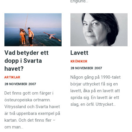
Englund…
Vad betyder ett
Lavett
dopp i Svarta
KRÖNIKOR
havet?
28 NOVEMBER 2007
Någon gång på 1990-talet
ARTIKLAR
börjar uttrycket få sig en
28 NOVEMBER 2007
lavett, åka på en lavett att
Det finns gott om färger i
sprida sig. En lavett är ett
östeuropeiska ortnamn.
slag, en örfil. Uttrycket…
Vitryssland och Svarta havet
är två uppenbara exempel på
kartan. Och det finns fler –
om man…