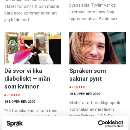
pysselsida. Tyvärr var de
stället för sin/sitt och måste
exempel som gavs föga
bara göra kommentaren att
representativa. Av de sex…
jag både hört…
Då svor vi lika
Språken som
diaboliskt – män
saknar pynt
som kvinnor
ARTIKLAR
28 NOVEMBER 2007
ARTIKLAR
28 NOVEMBER 2007
Michif är ett märkligt språk
som talas av mestiser i
”På franska kan till och med
North Dakota i USA. De
en dam säga diable.” Så står
härstammar från
det under uppslagsordet
kanadensiska pälsjägare och