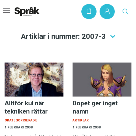
Artiklar i nummer: 2007-3
Hem
Artiklar
Krönikor
Språkfrågor
Skrivtips
Alltför kul när
Dopet ger inget
Bokrecensioner
tekniken rättar
namn
Kviss
OKATEGORISERADE
ARTIKLAR
Podden
1 FEBRUARI 2008
1 FEBRUARI 2008