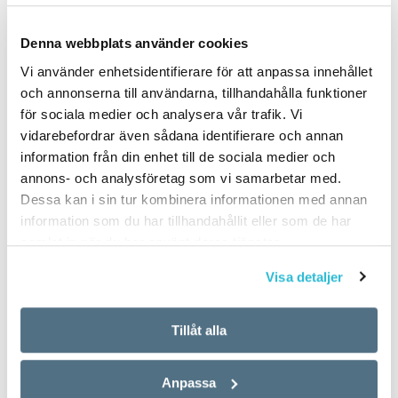
svärja i Nordisk familjebok
deras in­dianska hustrur.
från 1918. Det är
Språket skapades…
artikelförfattarens sätt…
Denna webbplats använder cookies
Vi använder enhetsidentifierare för att anpassa innehållet
och annonserna till användarna, tillhandahålla funktioner
för sociala medier och analysera vår trafik. Vi
vidarebefordrar även sådana identifierare och annan
information från din enhet till de sociala medier och
annons- och analysföretag som vi samarbetar med.
Tyra och mormor
Smeknamn
Dessa kan i sin tur kombinera informationen med annan
har en bok ihop
information som du har tillhandahållit eller som de har
OKATEGORISERADE
samlat in när du har använt deras tjänster.
28 NOVEMBER 2007
OKATEGORISERADE
28 NOVEMBER 2007
Har du ett smeknamn? Vågar
Visa detaljer
du använda det officiellt, och
Astrid hasselrot är en erfaren
stå för det? Då kan du känna
författare. Hon har skrivit ett
Tillåt alla
dig som en stolt traditions­
tiotal böcker, och under lång
bärare – för de…
tid var hon också
chefredaktör för tidskriften
Anpassa