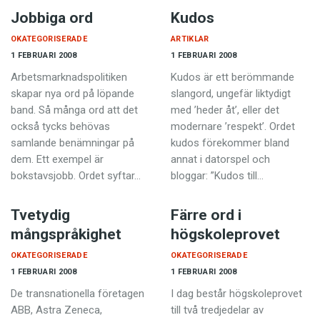
Jobbiga ord
Kudos
OKATEGORISERADE
ARTIKLAR
1 FEBRUARI 2008
1 FEBRUARI 2008
Arbetsmarknadspolitiken
Kudos är ett berömmande
skapar nya ord på löpande
slangord, ungefär liktydigt
band. Så många ord att det
med ’heder åt’, eller det
också tycks behövas
modernare ’respekt’. Ordet
samlande benämningar på
kudos förekommer bland
dem. Ett exempel är
annat i datorspel och
bokstavsjobb. Ordet syftar…
bloggar: ”Kudos till…
Tvetydig
Färre ord i
mångspråkighet
högskoleprovet
OKATEGORISERADE
OKATEGORISERADE
1 FEBRUARI 2008
1 FEBRUARI 2008
De transnationella företagen
I dag består högskoleprovet
ABB, Astra Zeneca,
till två tredjedelar av