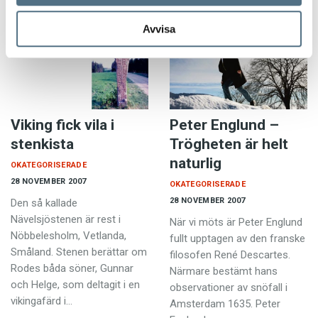
Ottar. Men här…
Avvisa
Viking fick vila i
Peter Englund –
stenkista
Trögheten är helt
naturlig
OKATEGORISERADE
28 NOVEMBER 2007
OKATEGORISERADE
28 NOVEMBER 2007
Den så kallade
Nävelsjöstenen är rest i
När vi möts är Peter Englund
Nöbbelesholm, Vetlanda,
fullt upptagen av den franske
Småland. Stenen berättar om
filosofen René Descartes.
Rodes båda söner, Gunnar
Närmare bestämt hans
och Helge, som deltagit i en
observationer av snöfall i
vikingafärd i…
Amsterdam 1635. Peter