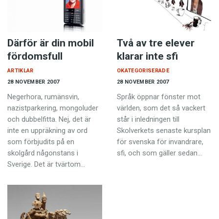
Därför är din mobil
Två av tre elever
fördomsfull
klarar inte sfi
ARTIKLAR
OKATEGORISERADE
28 NOVEMBER 2007
28 NOVEMBER 2007
Negerhora, rumänsvin,
Språk öppnar fönster mot
nazistparkering, mongo­luder
världen, som det så vackert
och dubbelfitta. Nej, det är
står i inledningen till
inte en uppräkning av ord
Skolverkets senaste kursplan
som förbjudits på en
för svenska för invandrare,
skolgård någonstans i
sfi, och som gäller sedan…
Sverige. Det är tvärtom…