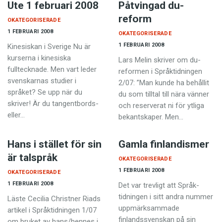
Ute 1 februari 2008
Påtvingad du-
reform
OKATEGORISERADE
1 FEBRUARI 2008
OKATEGORISERADE
1 FEBRUARI 2008
Kinesiskan i Sverige Nu är
kurserna i kinesiska
Lars Melin skriver om du-
fulltecknade. Men vart leder
reformen i Språktidningen
svenskarnas studier i
2/07: ”Man kunde ha behållit
språket? Se upp när du
du som tilltal till nära vänner
skriver! Är du tangentbords-
och reserverat ni för ytliga
eller…
bekantskaper. Men…
Hans i stället för sin
Gamla finlandismer
är talspråk
OKATEGORISERADE
1 FEBRUARI 2008
OKATEGORISERADE
1 FEBRUARI 2008
Det var trevligt att Språk­
tidningen i sitt andra nummer
Läste Cecilia Christner Riads
uppmärksammade
artikel i Språktidningen 1/07
finlandssvenskan på sin
om bruket av hans/hennes i