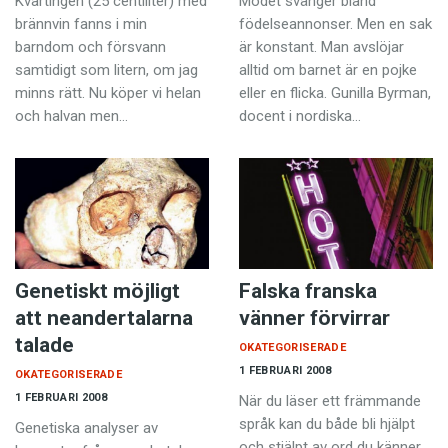
Kvartingen (25 centiliter) med
Modet svänger bland
brännvin fanns i min
födelse­annonser. Men en sak
barndom och försvann
är konstant. Man avslöjar
samtidigt som litern, om jag
alltid om barnet är en pojke
minns rätt. Nu köper vi helan
eller en flicka. Gunilla Byrman,
och halvan men…
docent i nordiska…
Genetiskt möjligt
Falska franska
att neandertalarna
vänner förvirrar
talade
OKATEGORISERADE
1 FEBRUARI 2008
OKATEGORISERADE
1 FEBRUARI 2008
När du läser ett främmande
språk kan du både bli hjälpt
Genetiska analyser av
och stjälpt av ord du känner