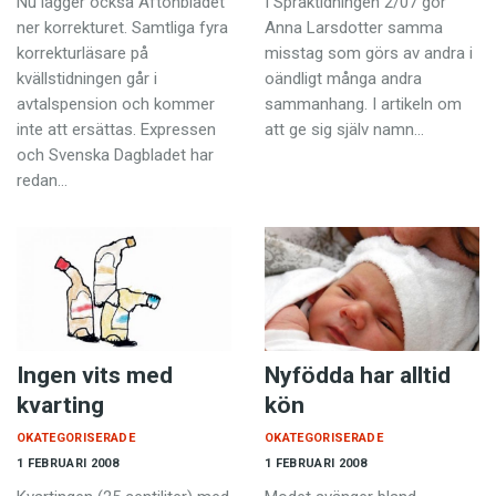
Nu lägger också Aftonbladet
I Språktidningen 2/07 gör
Anmäl till språkpolisen
ner korrekturet. Samtliga fyra
Anna Larsdotter samma
Föreslå nyord
korrekturläsare på
misstag som görs av andra i
kvällstidningen går i
oändligt många andra
Annonsera
avtalspension och kommer
sammanhang. I artikeln om
inte att ersättas. Expressen
att ge sig själv namn…
Prenumerera
och Svenska Dagbladet har
Läs Språktidningen digitalt
redan…
Press
Ingen vits med
Nyfödda har alltid
kvarting
kön
OKATEGORISERADE
OKATEGORISERADE
1 FEBRUARI 2008
1 FEBRUARI 2008