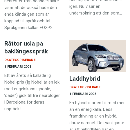
benrester från neandertalare
igen. Nu visar en
visar att de också hade den
undersökning att den som…
enda kända gen som är
kopplad till språk och tal.
Språkgenen kallas FOXP2…
Råttor usla på
baklängesspråk
OKATEGORISERADE
1 FEBRUARI 2008
Ett av årets så kallade Ig
Laddhybrid
Nobel-pris (Ig Nobel är en lek
OKATEGORISERADE
med engelskans ignoble,
1 FEBRUARI 2008
’oädel’) gick till tre neurologer
i Barcelona för deras
En hybridbil är en bil med mer
upptäckt…
än en energikälla. Dess
framdrivning är en hybrid,
därav namnet. Det vanligaste
är att hybridbilen har en