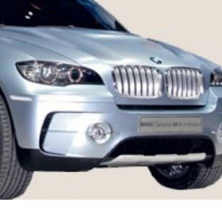
språkpolisen
rd
a
dningen digitalt