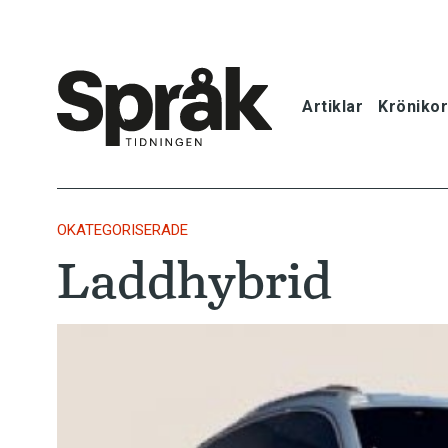
Artiklar
Krönikor
Hem
Artiklar
OKATEGORISERADE
Laddhybrid
Krönikor
Språkfrågor
Skrivtips
Bokrecensi