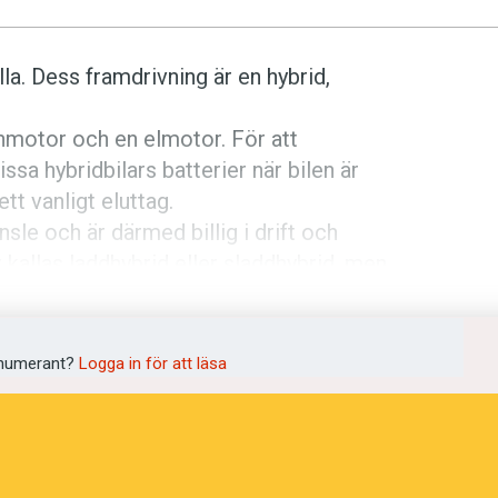
la. Dess framdrivning är en hybrid,
inmotor och en elmotor. För att
sa hybridbilars batterier när bilen är
tt vanligt eluttag.
sle och är därmed billig i drift och
 kallas laddhybrid eller sladdhybrid, men
 framtidsbil, en så kallad plug in-
erier.” (TT 9/9 2007)
numerant?
Logga in för att läsa