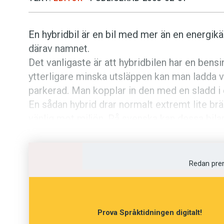
En hybridbil är en bil med mer än en energikäl
därav namnet.
Det vanligaste är att hybridbilen har en bens
ytterligare minska utsläppen kan man ladda vis
parkerad. Man kopplar in den med en sladd i e
En sådan hybrid drar normalt extremt lite brän
vänlig mot miljön. På svenska kan dessa bilar
det vanligaste är plug in-hybrid:
”I Frankfurt stoltserar Volvo dessutom med en
hybrid, som går tio mil på laddningsbara batt
Redan pre
Prova Språktidningen digitalt!