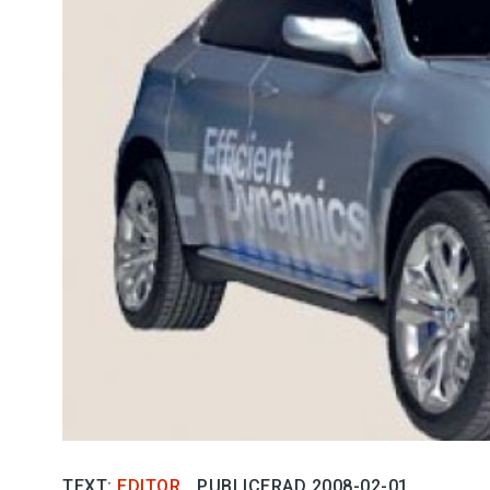
Kviss
Podden
Anmäl till 
Föreslå nyo
Annonsera
Prenumerer
Läs Språkti
Press
TEXT:
EDITOR
PUBLICERAD 2008-02-01