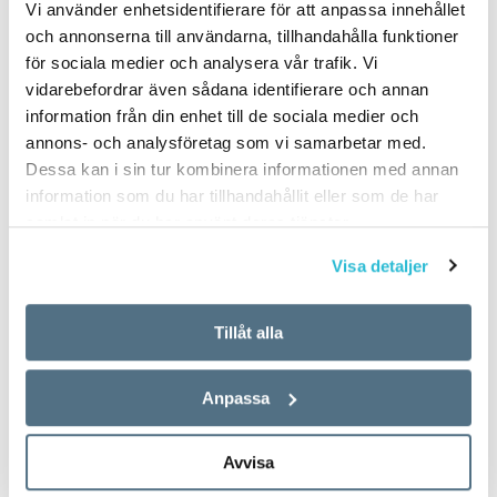
Vi använder enhetsidentifierare för att anpassa innehållet
och annonserna till användarna, tillhandahålla funktioner
för sociala medier och analysera vår trafik. Vi
vidarebefordrar även sådana identifierare och annan
information från din enhet till de sociala medier och
Aktuella nyord:
Aktuella nyord:
annons- och analysföretag som vi samarbetar med.
idrottskön,
dubbelklubb,
Dessa kan i sin tur kombinera informationen med annan
rawdogga,
skuggflotta,
information som du har tillhandahållit eller som de har
avokadoskanner,
kajbalkong,
samlat in när du har använt deras tjänster.
mittokrati
swiftiepappa
Visa detaljer
ARTIKLAR
ARTIKLAR
25 SEPTEMBER 2024
22 AUGUSTI 2024
Tillåt alla
idrottskönIdrottskön kan
dubbelklubb En dubbelklubb
avgöra vem som får tävla i
har verksam­het på både herr-
dam- eller herr­klassen. OS i
och damsidan. Först på
Anpassa
Paris fick åter debatten om
senare år har såväl många
idrott och kön att blossa upp.
svenska som europeiska
Avvisa
På…
storklubbar startat verk­