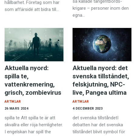
så kallade tangentbords­
hållbarhet. Företag som har
krigare – personer inom den
som affärsidé att bidra till…
egna…
Aktuella nyord:
Aktuella nyord: det
spilla te,
svenska tillståndet,
vattenkremering,
felskjutning, NPC-
grisch, zombievirus
live, Pangea ultima
ARTIKLAR
ARTIKLAR
26 MARS 2024
4 DECEMBER 2023
spilla te Att spilla te är att
det svenska tillståndetI
skvallra eller röja hemligheter.
debatten har det svenska
I engelskan har spill the
tillståndet blivit symbol för