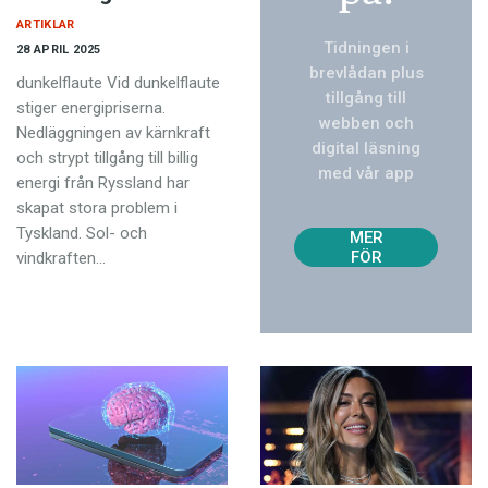
ARTIKLAR
Tidningen i
28 APRIL 2025
brevlådan plus
dunkelflaute Vid dunkelflaute
tillgång till
stiger energipriserna.
webben och
Nedläggningen av kärnkraft
digital läsning
och strypt tillgång till billig
med vår app
energi från Ryssland har
TVÅ
skapat stora problem i
NUM
Tyskland. Sol- och
MER
FÖR
vindkraften…
129
KR!