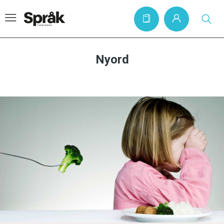
Nyord
Hem
Artiklar
Krönikor
Språkfrågor
Skrivtips
Bokrecensioner
Kviss
Podden