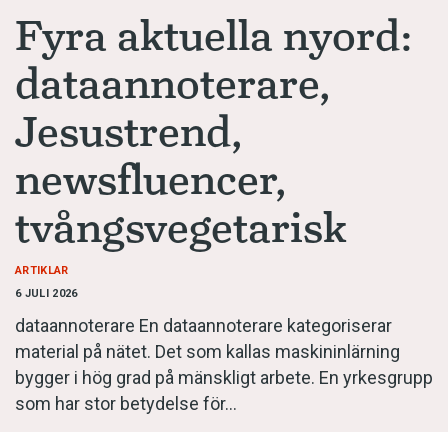
Anmäl till språkpolisen
Fyra aktuella nyord:
Föreslå nyord
dataannoterare,
Annonsera
Jesustrend,
Prenumerera
Läs Språktidningen digitalt
newsfluencer,
Press
tvångsvegetarisk
ARTIKLAR
6 JULI 2026
dataannoterare En dataannoterare kategori­serar
material på nätet. Det som kallas maskininlärning
bygger i hög grad på mänskligt arbete. En yrkesgrupp
som har stor betydelse för…