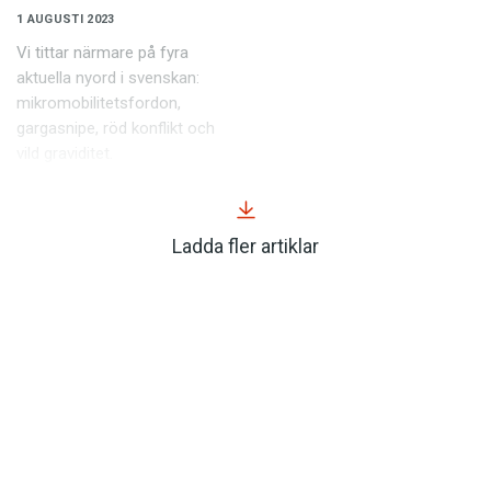
1 AUGUSTI 2023
Vi tittar närmare på fyra
aktuella nyord i svenskan:
mikromobilitetsfordon,
gargasnipe, röd konflikt och
vild graviditet.
Ladda fler artiklar