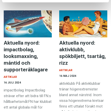
samhet på damsidan.…
Aktuella nyord:
Aktuella nyord:
impactbolag,
aktivklubb,
looksmaxxing,
spökbiljett, tsartåg,
måntid och
rizz
supporteråklagare
ARTIKLAR
16 MAJ 2024
ARTIKLAR
16 JULI 2024
aktivklubb På aktivklubbar
tränar höger­extremister
impactbolag Impactbolag
bland annat närstrid. Inom
strävar efter att bidra till FN:s
vissa högerextrema kretsar
hållbarhetsmål.FN har klubbat
finns ett uttalat förakt mot
ett antal globala mål för