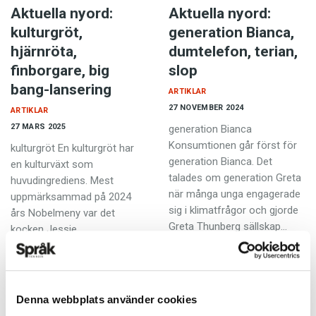
Aktuella nyord:
Aktuella nyord:
kulturgröt,
generation Bianca,
hjärnröta,
dumtelefon, terian,
finborgare, big
slop
bang-lansering
ARTIKLAR
27 NOVEMBER 2024
ARTIKLAR
27 MARS 2025
generation Bianca
Konsumtionen går först för
kulturgröt En kulturgröt har
generation Bianca. Det
en kulturväxt som
talades om generation Greta
huvudingrediens. Mest
när många unga engagerade
uppmärk­sammad på 2024
sig i klimatfrågor och gjorde
års Nobelmeny var det
Greta Thunberg sällskap…
kocken ­Jessie
Sommarström ­kallade en
”modern kulturgröt” tillagad
på…
Denna webbplats använder cookies