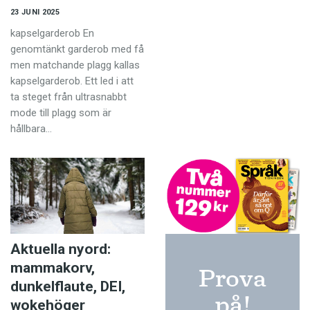
23 JUNI 2025
kapselgarderob En
genomtänkt garderob med få
men matchande plagg kallas
kapselgarderob. Ett led i att
ta steget från ultrasnabbt
mode till plagg som är
hållbara…
Aktuella nyord:
mammakorv,
Prova
dunkelflaute, DEI,
på!
wokehöger