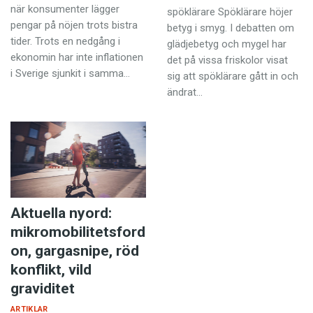
när konsumenter lägger
spöklärare Spöklärare höjer
pengar på nöjen trots bistra
betyg i smyg. I debatten om
tider. Trots en nedgång i
glädjebetyg och mygel har
ekonomin har inte inflationen
det på vissa friskolor visat
i Sverige sjunkit i samma…
sig att spöklärare gått in och
ändrat…
Aktuella nyord:
mikromobilitetsford
on, gargasnipe, röd
konflikt, vild
graviditet
ARTIKLAR