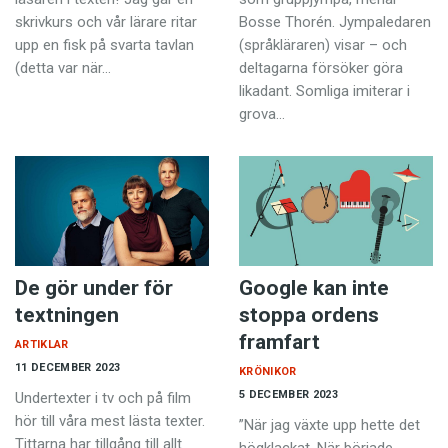
skrivkurs och vår lärare ritar
Bosse Thorén. Jympaledaren
upp en fisk på svarta tavlan
(språkläraren) visar – och
(detta var när…
deltagarna försöker göra
likadant. Somliga imiterar i
grova…
De gör under för
Google kan inte
textningen
stoppa ordens
framfart
ARTIKLAR
11 DECEMBER 2023
KRÖNIKOR
5 DECEMBER 2023
Undertexter i tv och på film
hör till våra mest lästa texter.
”När jag växte upp hette det
Tittarna har tillgång till allt
högklackat. När började