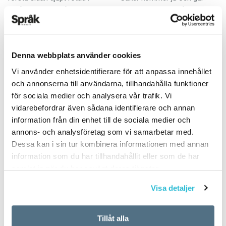
Småland och småländskan.
hela tiden, och språklig
Han heter Emil…
stabilitet är detsamma som
lik­stelhet. Påståendet är…
Denna webbplats använder cookies
Vi använder enhetsidentifierare för att anpassa innehållet
och annonserna till användarna, tillhandahålla funktioner
för sociala medier och analysera vår trafik. Vi
vidarebefordrar även sådana identifierare och annan
Tidningarna följer
Då är det dags för
information från din enhet till de sociala medier och
annons- och analysföretag som vi samarbetar med.
tiderna
en lektion om ordet
Dessa kan i sin tur kombinera informationen med annan
då
ARTIKLAR
information som du har tillhandahållit eller som de har
13 NOVEMBER 2023
KRÖNIKOR
samlat in när du har använt deras tjänster.
8 NOVEMBER 2023
Den som läser gamla böcker
kan ibland stöta på ordet
Visa detaljer
Här är en enkel ordväxling
tidning i en annan betydelse
som förmodligen
än den vi ser i dag. Ett prov
förekommer varje dag i detta
Tillåt alla
på det…
land:– Du då?– Ja, jag