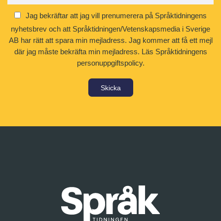
Jag bekräftar att jag vill prenumerera på Språktidningens
nyhetsbrev och att Språktidningen/Vetenskapsmedia i Sverige
AB har rätt att spara min mejladress. Jag kommer att få ett mejl
där jag måste bekräfta min mejladress.
Läs Språktidningens
personuppgiftspolicy.
Skicka