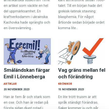
amerikanska tidskriften Time
känt åtminstone sedan 1600-
en artikel som väckte en hel
talet. Till en början hade det
del uppmärksamhet. En
grekisk-latinsk stavning:
kraftverksdamm i ukrainska
blasphemia. För något
Kachovka hade sprängts och
årtionde sedan började ordet
en översvämning…
komma lite…
Småländskan färgar
Vag gräns mellan fel
Emil i Lönneberga
och förändring
ARTIKLAR
KRÖNIKOR
20 NOVEMBER 2023
15 NOVEMBER 2023
Han är fem år och stark som
En lite trött truism är att
en oxe. Och han är redan på
språk ständigt förändras.
första sidan djupt rotad i
Saker kommer ju och går