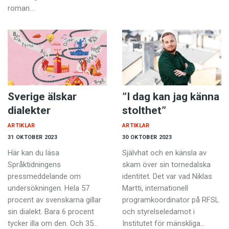
roman…
Sverige älskar
”I dag kan jag känna
dialekter
stolthet”
ARTIKLAR
ARTIKLAR
31 OKTOBER 2023
30 OKTOBER 2023
Här kan du läsa
Självhat och en känsla av
Språktidningens
skam över sin tornedalska
pressmeddelande om
identitet. Det var vad Niklas
undersökningen. Hela 57
Martti, internationell
procent av svensk­arna gillar
program­koordinator på RFSL
sin dialekt. Bara 6 procent
och styrelseledamot i
tycker illa om den. Och 35…
Institutet för mänskliga…