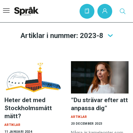
Artiklar i nummer: 2023-8
Hem
Artiklar
Krönikor
Språkfrågor
Skrivtips
Heter det med
”Du strävar efter att
Bokrecensioner
Stockholmsmått
anpassa dig”
Kviss
mätt?
ARTIKLAR
Podden
20 DECEMBER 2023
ARTIKLAR
11 JANUARI 2024
Några är kameleonter som