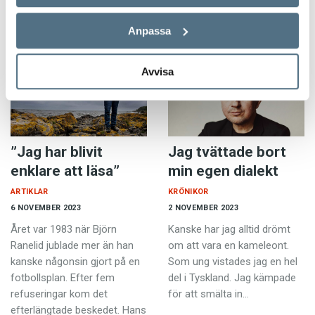
med.Ändå kan den ta år att
bemästra för…
Anpassa
Avvisa
”Jag har blivit
Jag tvättade bort
enklare att läsa”
min egen dialekt
ARTIKLAR
KRÖNIKOR
6 NOVEMBER 2023
2 NOVEMBER 2023
Året var 1983 när Björn
Kanske har jag alltid drömt
Ranelid jublade mer än han
om att vara en kameleont.
kanske någonsin gjort på en
Som ung vistades jag en hel
fotbollsplan. Efter fem
del i Tyskland. Jag kämpade
refuseringar kom det
för att smälta in…
efterlängtade beskedet. Hans