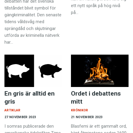
debatten har det svenska
ett nytt språk på hög nivå
tillståndet blivit symbol för
på…
gängkriminalitet. Den senaste
tidens våldsvåg med
sprängdåd och skjutningar
utförda av kriminella nätverk
har…
En gris är alltid en
Ordet i debattens
gris
mitt
ARTIKLAR
KRÖNIKOR
27 NOVEMBER 2023
21 NOVEMBER 2023
I somras publicerade den
Blasfemi är ett gammalt ord,