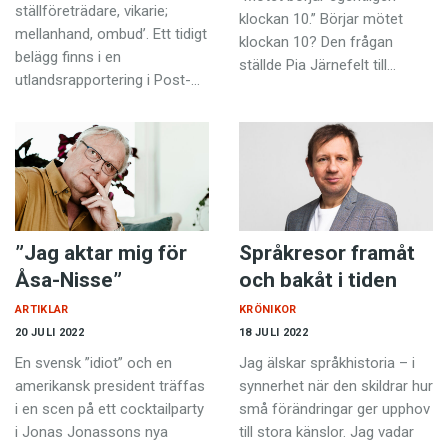
ställföreträdare, vikarie;
klockan 10.” Börjar mötet
mellanhand, ombud’. Ett tidigt
klockan 10? Den frågan
belägg finns i en
ställde Pia Järnefelt till…
utlandsrapportering i Post-…
”Jag aktar mig för
Språkresor framåt
Åsa-Nisse”
och bakåt i tiden
ARTIKLAR
KRÖNIKOR
20 JULI 2022
18 JULI 2022
En svensk ”idiot” och en
Jag älskar språkhistoria – i
amerikansk president träffas
synnerhet när den skildrar hur
i en scen på ett cocktailparty
små förändringar ger upphov
i Jonas Jonassons nya
till stora känslor. Jag vadar