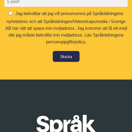
Jag bekräftar att jag vill prenumerera på Språktidningens
nyhetsbrev och att Språktidningen/Vetenskapsmedia i Sverige
AB har rätt att spara min mejladress. Jag kommer att få ett mejl
där jag måste bekräfta min mejladress.
Läs Språktidningens
personuppgiftspolicy.
Skicka