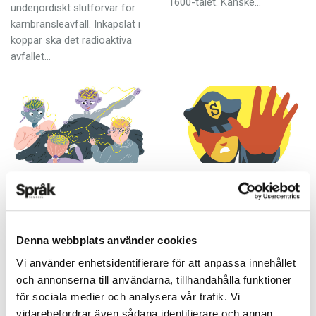
1600-talet. Kanske…
underjordiskt slutförvar för
kärnbränsleavfall. Inkapslat i
koppar ska det radioaktiva
avfallet…
Upp till kamp med
Jag är en Good cop
nål och tråd
KRÖNIKOR
27 JUNI 2022
KRÖNIKOR
29 JUNI 2022
Någon: ”Jag har löst
Denna webbplats använder cookies
världsvältens gåta!”Twitter:
Broderi är en uråldrig kvinnlig
Vi använder enhetsidentifierare för att anpassa innehållet
”Det är två ’s’ i världssvält.” Så
konstform. Otaliga är
och annonserna till användarna, tillhandahålla funktioner
lyder det fastnålade inlägg
kvinnorna som har tvingats
för sociala medier och analysera vår trafik. Vi
som möter alla som tittar in
sitta böjda över nål och tråd
vidarebefordrar även sådana identifierare och annan