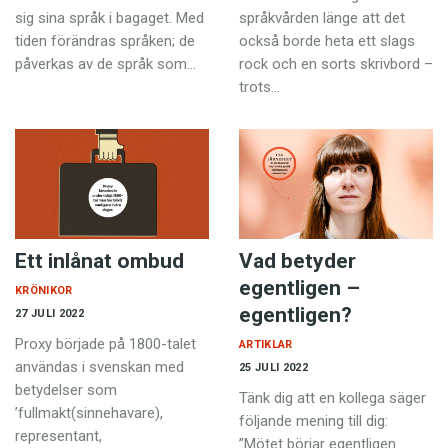
sig sina språk i bagaget. Med
språkvården länge att det
tiden förändras språken; de
också borde heta ett slags
påverkas av de språk som…
rock och en sorts skrivbord –
trots…
Ett inlånat ombud
Vad betyder
egentligen –
KRÖNIKOR
egentligen?
27 JULI 2022
Proxy började på 1800-talet
ARTIKLAR
användas i svenskan med
25 JULI 2022
betydelser som
Tänk dig att en kollega säger
’fullmakt(sinnehavare),
följande mening till dig:
representant,
”Mötet börjar egentligen