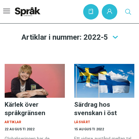
Artiklar i nummer: 2022-5
Hem
Artiklar
Krönikor
Språkfrågor
Skrivtips
Kärlek över
Särdrag hos
Bokrecensioner
språkgränsen
svenskan i öst
Kviss
ARTIKLAR
LÄSVÄRT
Podden
22 AUGUSTI 2022
15 AUGUSTI 2022
Globaliseringen har de
Ett vidare avstånd mellan tal