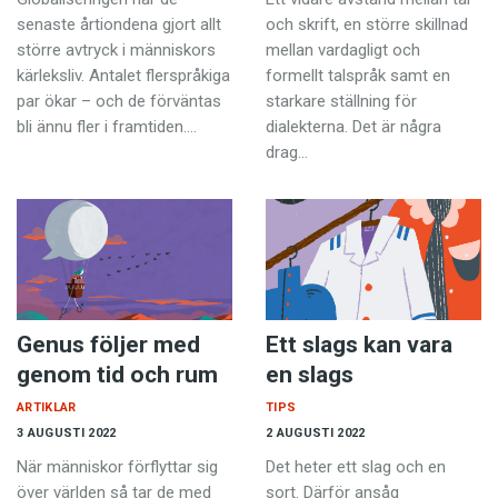
Anmäl till språkpolisen
senaste årtiondena gjort allt
och skrift, en större skillnad
Föreslå nyord
större avtryck i människors
mellan vardagligt och
kärleksliv. Antalet flerspråkiga
formellt talspråk samt en
Annonsera
par ökar – och de förväntas
starkare ställning för
bli ännu fler i framtiden.…
dialekterna. Det är några
Prenumerera
drag…
Läs Språktidningen digitalt
Press
Genus följer med
Ett slags kan vara
genom tid och rum
en slags
ARTIKLAR
TIPS
3 AUGUSTI 2022
2 AUGUSTI 2022
När människor förflyttar sig
Det heter ett slag och en
över världen så tar de med
sort. Därför ansåg