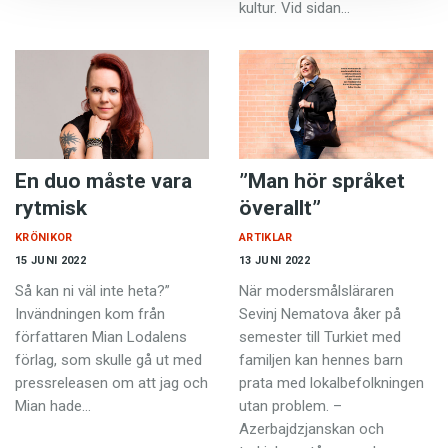
kultur. Vid sidan…
En duo måste vara
”Man hör språket
rytmisk
överallt”
KRÖNIKOR
ARTIKLAR
15 JUNI 2022
13 JUNI 2022
Så kan ni väl inte heta?”
När modersmålsläraren
Invändningen kom från
Sevinj Nematova åker på
författaren Mian Lodalens
semester till Turkiet med
förlag, som skulle gå ut med
familjen kan hennes barn
pressreleasen om att jag och
prata med lokalbefolkningen
Mian hade…
utan problem. –
Azerbajdzjanskan och