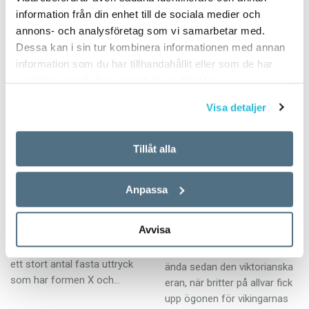
på min…
för att förfärdiga bonader
information från din enhet till de sociala medier och
om förnöjsamhet, flit…
annons- och analysföretag som vi samarbetar med.
Dessa kan i sin tur kombinera informationen med annan
information som du har tillhandahållit eller som de har
samlat in när du har använt deras tjänster.
Visa detaljer
Ett OCH betyder så
Vikingaspår i
Tillåt alla
mycket
brittiskt blod och
språk
ARTIKLAR
Anpassa
22 JUNI 2022
ARTIKLAR
20 JUNI 2022
Vi säger ofta saker två och
Avvisa
två. Det gör också politikerna
Intresset för vikingatiden har
under valrörelsen. Det finns
varit stort i Storbritannien
ett stort antal fasta uttryck
ända sedan den viktorianska
som har formen X och…
eran, när britter på allvar fick
upp ögonen för vikingarnas