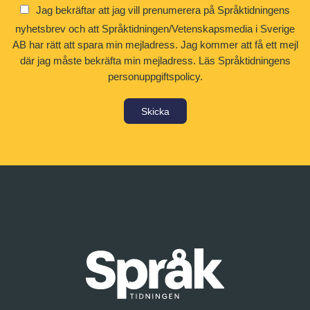
Jag bekräftar att jag vill prenumerera på Språktidningens
nyhetsbrev och att Språktidningen/Vetenskapsmedia i Sverige
AB har rätt att spara min mejladress. Jag kommer att få ett mejl
där jag måste bekräfta min mejladress.
Läs Språktidningens
personuppgiftspolicy.
Skicka