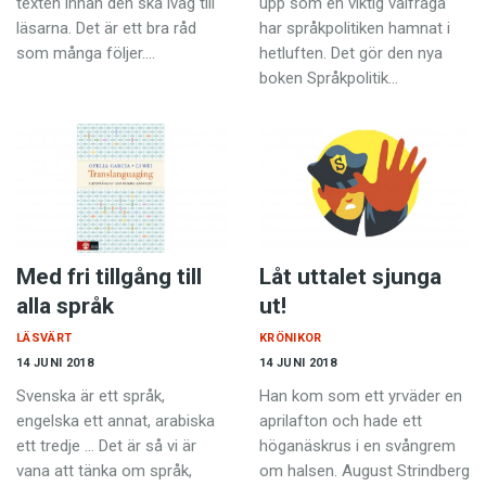
texten innan den ska iväg till
upp som en viktig valfråga
läsarna. Det är ett bra råd
har språkpolitiken hamnat i
som många följer.…
hetluften. Det gör den nya
boken Språkpolitik…
Med fri tillgång till
Låt uttalet sjunga
alla språk
ut!
LÄSVÄRT
KRÖNIKOR
14 JUNI 2018
14 JUNI 2018
Svenska är ett språk,
Han kom som ett yrväder en
engelska ett annat, arabiska
aprilafton och hade ett
ett tredje … Det är så vi är
höganäskrus i en svångrem
vana att tänka om språk,
om halsen. August Strindberg