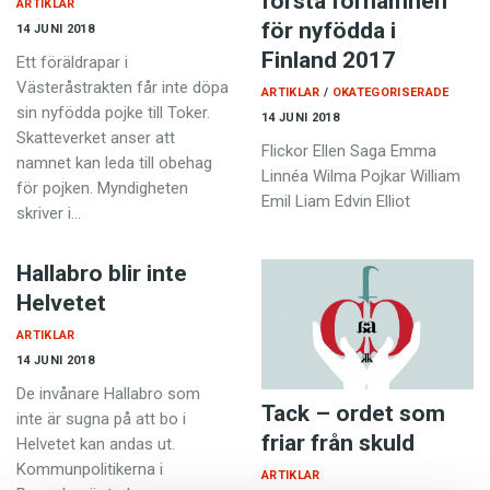
första förnamnen
ARTIKLAR
för nyfödda i
14 JUNI 2018
Finland 2017
Ett föräldrapar i
Västeråstrakten får inte döpa
ARTIKLAR
OKATEGORISERADE
sin nyfödda pojke till Toker.
14 JUNI 2018
Skatteverket anser att
Flickor Ellen Saga Emma
namnet kan leda till obehag
Linnéa Wilma Pojkar William
för pojken. Myndigheten
Emil Liam Edvin Elliot
skriver i…
Hallabro blir inte
Helvetet
ARTIKLAR
14 JUNI 2018
De invånare Hallabro som
Tack – ordet som
inte är sugna på att bo i
friar från skuld
Helvetet kan andas ut.
Kommunpolitikerna i
ARTIKLAR