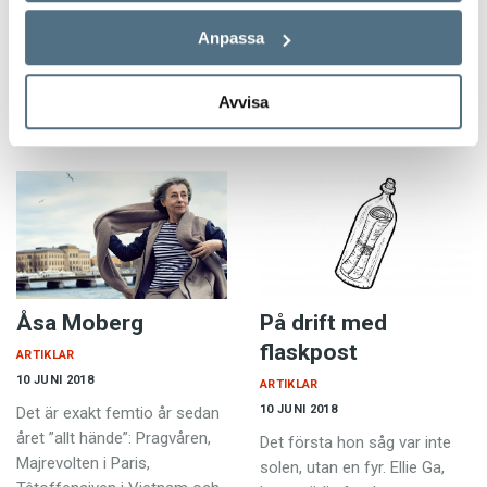
stories I get from the Fake
manolog, killgissa och
Anpassa
News Media […], I now have
gubbgoogla. Retsamma små
my best…
stick för att uppmärksamma
hur män fortfarande går på
Avvisa
i…
Åsa Moberg
På drift med
flaskpost
ARTIKLAR
10 JUNI 2018
ARTIKLAR
10 JUNI 2018
Det är exakt femtio år sedan
året ”allt hände”: Pragvåren,
Det första hon såg var inte
Majrevolten i Paris,
solen, utan en fyr. Ellie Ga,