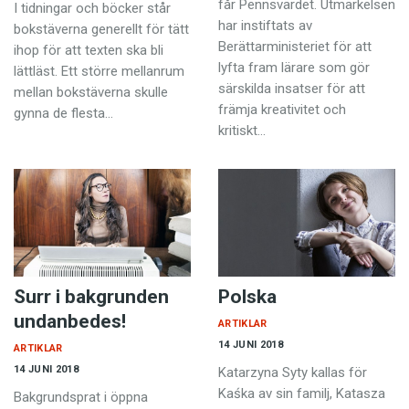
får Pennsvärdet. Utmärkelsen
Anmäl till språkpolisen
I tidningar och böcker står
har instiftats av
bokstäverna generellt för tätt
Föreslå nyord
Berättarministeriet för att
ihop för att texten ska bli
lyfta fram lärare som gör
lättläst. Ett större mellanrum
Annonsera
särskilda insatser för att
mellan bokstäverna skulle
Prenumerera
främja kreativitet och
gynna de flesta…
kritiskt…
Läs Språktidningen digitalt
Press
Surr i bakgrunden
Polska
undanbedes!
ARTIKLAR
14 JUNI 2018
ARTIKLAR
14 JUNI 2018
Katarzyna Syty kallas för
Kaśka av sin familj, Katasza
Bakgrundsprat i öppna