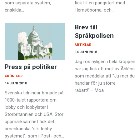
som separata system,
fick till en pangstart med
enskilda…
Hemsöborna, och…
Brev till
Språkpolisen
ARTIKLAR
14 JUNI 2018
Jag rös nyligen i hela kroppen
Press på politiker
när jag fick ett mejl av Åhléns
som meddelar att ”Ju mer du
KRÖNIKOR
handlar för ju större
14 JUNI 2018
rabatt!”.– Moa…
Svenska tidningar började på
1800-talet rapportera om
lobby och lobbyister i
Storbritannien och USA. Stor
uppmärksamhet fick det
amerikanska ”s.k. lobby-
systemet”, som i Post- och…