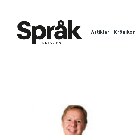
Artiklar
Krönikor
Hem
Artiklar
Krönikor
Språkfrågor
Skrivtips
Bokrecensi