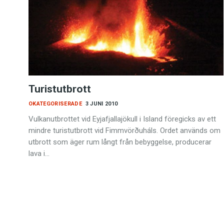
Turistutbrott
OKATEGORISERADE
3 JUNI 2010
Vulkanutbrottet vid Eyjafjallajökull i Island föregicks av ett
mindre turistutbrott vid Fimmvörðuháls. Ordet används om
utbrott som äger rum långt från bebyggelse, producerar
lava i…