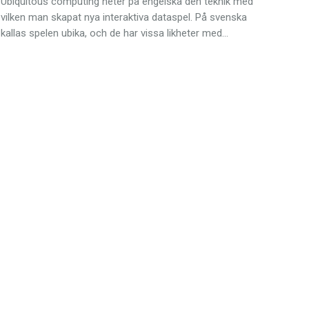
Ubiquitous computing heter på engelska den teknik med
vilken man skapat nya interaktiva dataspel. På svenska
kallas spelen ubika, och de har vissa likheter med…