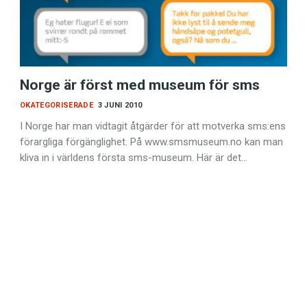
Norge är först med museum för sms
språkpolisen
OKATEGORISERADE
3 JUNI 2010
I Norge har man vidtagit åtgärder för att motverka sms:ens
rd
förargliga förgänglighet. På www.smsmuseum.no kan man
kliva in i världens första sms-museum. Här är det…
a
dningen digitalt