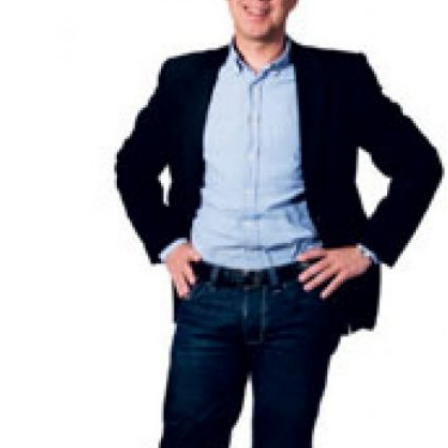
Kviss
Podden
Anmäl till 
Föreslå nyo
Annonsera
Prenumerer
Läs Språkti
Press