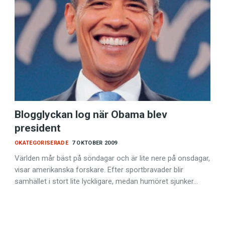
språkpolisen
rd
Blogglyckan log när Obama blev
president
OKATEGORISERADE
7 OKTOBER 2009
a
Världen mår bäst på söndagar och är lite nere på onsdagar,
visar amerikanska forskare. Efter sportbravader blir
samhället i stort lite lyckligare, medan humöret sjunker…
dningen digitalt