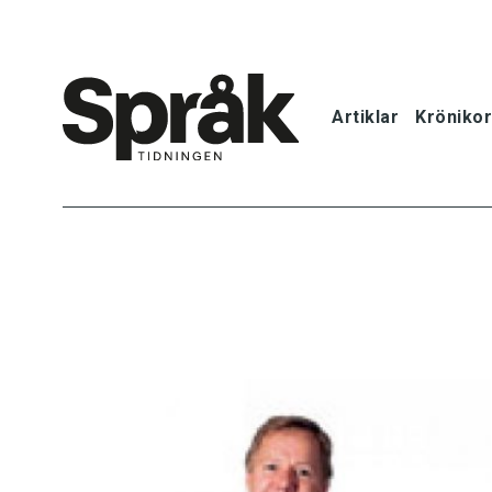
Artiklar
Krönikor
Hem
Artiklar
Krönikor
Språkfrågor
Skrivtips
Bokrecensi