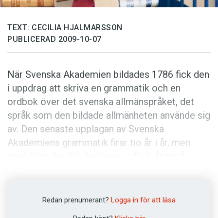
Anmäl till språkpolisen
Föreslå nyord
TEXT: CECILIA HJALMARSSON
Annonsera
PUBLICERAD 2009-10-07
Prenumerera
När Svenska Akademien bildades 1786 fick den
Läs Språktidningen digitalt
i uppdrag att skriva en grammatik och en
Press
ordbok över det svenska allmänspråket, det
språk som den bildade allmänheten använde sig
av. Den senaste upplagan av Svenska
Akademiens grammatik firar tio år i år, men
med Svenska Akademiens ordbok återstår
mycket arbete. I dag beräknar man att
ordboken kommer att vara klar 2017, hela 230
år efter att Akademiens allra första ledamöter
Redan prenumerant?
Logga in för att läsa
började samla ord.