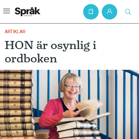
ARTIKLAR
HON är osynlig i
Hem
ordboken
Artiklar
Krönikor
Språkfrågor
Skrivtips
Bokrecensioner
Kviss
Podden