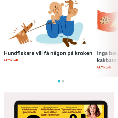
Hundfiskare vill få någon på kroken
Inga ban
kakbann
ARTIKLAR
ARTIKLAR