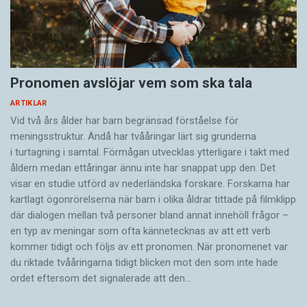
Pronomen avslöjar vem som ska tala
ARTIKLAR
Vid två års ålder har barn begränsad förståelse för
meningsstruktur. Ändå har tvååringar lärt sig grunderna
i turtagning i samtal. Förmågan utvecklas ytterligare i takt med
åldern medan ettåringar ännu inte har snappat upp den. Det
visar en studie utförd av nederländska forskare. Forskarna har
kartlagt ögonrörelserna när barn i olika åldrar tittade på filmklipp
där dialogen mellan två personer bland annat innehöll frågor –
en typ av meningar som ofta kännetecknas av att ett verb
kommer tidigt och följs av ett pronomen. När pronomenet var
du riktade tvååringarna tidigt blicken mot den som inte hade
ordet eftersom det ­signalerade att den…