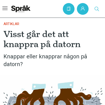
ARTIKLAR
Visst går det att
Hem
knappra på datorn
Artiklar
Krönikor
Knappar eller knapprar någon på
datorn?
Språkfrågor
Skrivtips
Bokrecensioner
Kviss
Podden