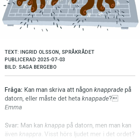
Anmäl till språkpolisen
Föreslå nyord
Annonsera
Prenumerera
Läs Språktidningen digitalt
TEXT: INGRID OLSSON, SPRÅKRÅDET
PUBLICERAD 2025-07-03
Press
BILD: SAGA BERGEBO
Fråga:
Kan man skriva att någon
knapprade
på
datorn, eller måste det heta
knappade
?
Emma
Svar:
Man kan
knappa
på datorn, men man kan
även
knappra
. Visst hörs ljudet mer i det ordet?