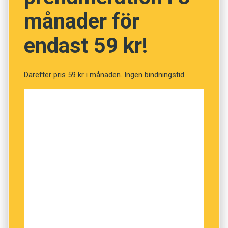
knapprade på taket hela natten ut”) samt om att
månader för
skallra tänder. Steget därifrån till att beskriva
ett knapp­rande på ett tangent­bord känns inte
endast 59 kr!
särskilt långt.
Därefter pris 59 kr i månaden. Ingen bindningstid.