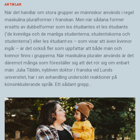
ARTIKLAR
När det handlar om stora grupper av människor används i regel
maskulina pluralformer i franskan. Men när sådana ­former
ersätts av dubbel­former som les étudiantes et les étudiants
(’de kvinnliga och de manliga studenterna; studentskorna och
studenterna’) eller les étudiant·es – som visar att även kvinnor
ingår – är det också fler som uppfattar att både män och
kvinnor finns i grupperna. När maskulina pluraler används är det
där­emot många som föreställer sig att det rör sig om enbart
män. Julia Tibblin, nybliven doktor i franska vid Lunds
universitet, har i sin avhandling undersökt reaktioner på
könsinkluderande språk. Ett sådant grepp…