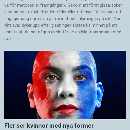
varför metoden är framgångsrik. Genom att först gissa ­söker
hjärnan mer aktivt ­efter ledtrådar eller rätt svar. Det skapar ett
engagemang som främjar minnet och inlärningen på sikt. När
rätt svar dyker upp efter gissningen förstärks minnet på ett
annat sätt än när någon direkt får se en bild tillsammans med
rätt…
Fler ser kvinnor med nya former