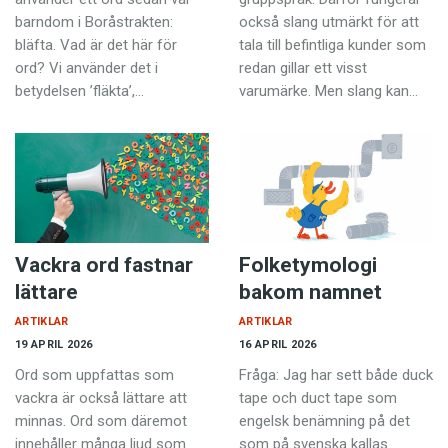
barndom i Borås­trakten:
också slang utmärkt för att
bläfta. Vad är det här för
tala till befintliga kunder som
ord? Vi använder det i
redan ­gillar ett visst
betydelsen ’fläkta’,…
varumärke. Men slang kan…
Vackra ord ­fastnar
Folketymologi
lättare
bakom namnet
ARTIKLAR
ARTIKLAR
19 APRIL 2026
16 APRIL 2026
Ord som uppfattas som
Fråga: Jag har sett både duck
vackra är också lättare att
tape och duct tape som
minnas. Ord som där­emot
engelsk be­näm­ning på det
innehåller många ljud som
som på svenska kallas