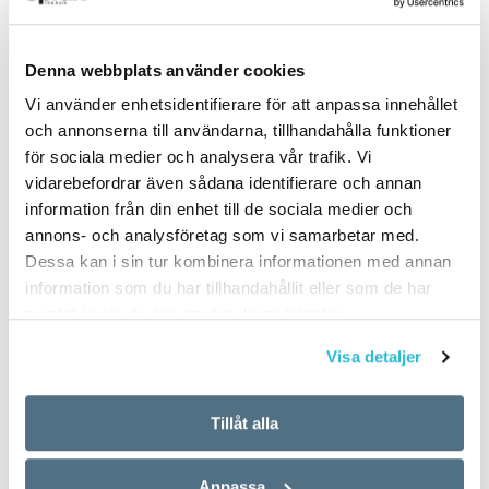
Denna webbplats använder cookies
Vi använder enhetsidentifierare för att anpassa innehållet
Platsen som
Fyra nyord:
och annonserna till användarna, tillhandahålla funktioner
signalerar förort
kvalitarian, buffélag,
för sociala medier och analysera vår trafik. Vi
poptimism,
vidarebefordrar även sådana identifierare och annan
ARTIKLAR
civilisatorisk
information från din enhet till de sociala medier och
11 MARS 2026
annons- och analysföretag som vi samarbetar med.
utplåning
”Då vi talar ju på ett visst
Dessa kan i sin tur kombinera informationen med annan
sätt”, säger Maryam. Hon är
ARTIKLAR
information som du har tillhandahållit eller som de har
en av 19
4 MARS 2026
samlat in när du har använt deras tjänster.
förortsförankradeStorstockh
kvalitarian En kvalitarian
olmsungdomar vars ordföljd
anser sig äta på ett sätt som
Visa detaljer
vi har studerat. Maryam
inte skadar. En ny rörelse i
använder vad vi…
Sverige utger sig för att vara
Tillåt alla
kvalitarianer. Det innebär…
Anpassa