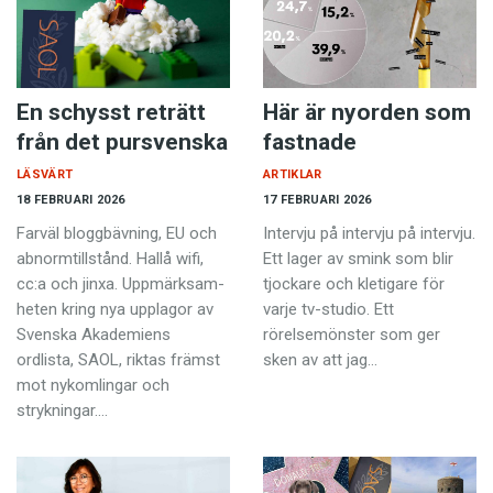
En schysst reträtt
Här är nyorden som
från det pursvenska
fastnade
LÄSVÄRT
ARTIKLAR
18 FEBRUARI 2026
17 FEBRUARI 2026
Farväl bloggbävning, EU och
Intervju på intervju på intervju.
abnormtillstånd. Hallå wifi,
Ett lager av smink som blir
cc:a och jinxa. Uppmärksam­
tjockare och kletigare för
heten kring nya upplagor av
varje tv-studio. Ett
Svenska Akademiens
rörelsemönster som ger
ordlista, SAOL, riktas främst
sken av att jag…
mot nykomlingar och
strykningar.…