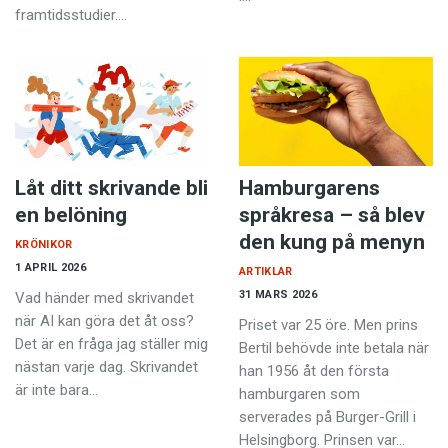
framtidsstudier.…
Låt ditt skrivande bli
Hamburgarens
en belöning
språkresa – så blev
den kung på menyn
KRÖNIKOR
1 APRIL 2026
ARTIKLAR
31 MARS 2026
Vad händer med skrivandet
när AI kan göra det åt oss?
Priset var 25 öre. Men prins
Det är en fråga jag ställer mig
Bertil behövde inte betala när
nästan varje dag. Skrivandet
han 1956 åt den första
är inte bara…
hamburgaren som
serverades på Burger-Grill i
Helsingborg. Prinsen var…