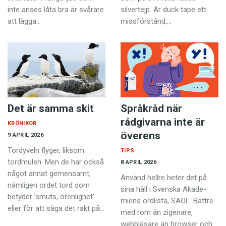
inte anses låta bra är svårare
silvertejp. Är duck tape ett
att lägga…
missförstånd,…
Det är samma skit
Språkråd när
rådgivarna inte är
KRÖNIKOR
överens
9 APRIL 2026
Tordyveln flyger, liksom
TIPS
tordmulen. Men de har också
8 APRIL 2026
något annat gemensamt,
Använd hellre heter det på
nämligen ordet tord som
sina håll i Svenska Akade­
betyder ’smuts, orenlighet’
miens ordlista, SAOL. Bättre
eller för att säga det rakt på…
med rom än zigenare,
webbläsare än browser och