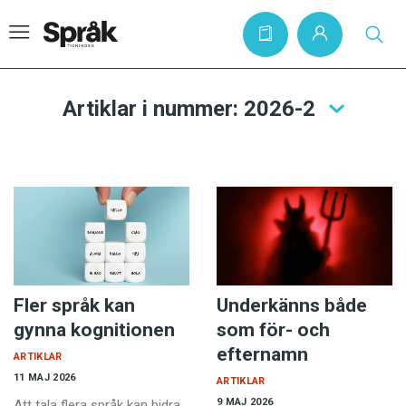
Artiklar i nummer: 2026-2
Hem
Artiklar
Krönikor
Språkfrågor
Skrivtips
Fler språk kan
Underkänns både
Bokrecensioner
gynna kognitionen
som för- och
Kviss
efternamn
ARTIKLAR
Podden
11 MAJ 2026
ARTIKLAR
9 MAJ 2026
Att tala flera språk kan bidra