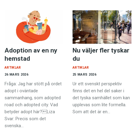
Adoption av en ny
Nu väljer fler tyskar
hemstad
du
ARTIKLAR
ARTIKLAR
26 MARS 2026
25 MARS 2026
Fråga: Jag har stött på ordet
Ur ett svenskt perspektiv
adopt i oväntade
finns det en hel del saker i
sammanhang, som adopted
det tyska samhället som kan
road och adopted city. Vad
upplevas som lite formella.
betyder adopt här?Liza
Som att det är en…
Svar: Precis som det
svenska…