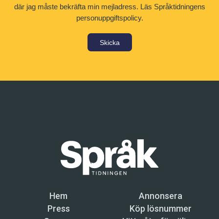
där jag måste bekräfta min mejladress.
Läs Språktidningens
personuppgiftspolicy.
Skicka
Hem
Annonsera
Press
Köp lösnummer