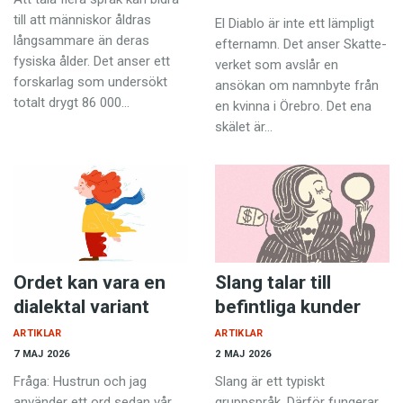
Anmäl till språkpolisen
till att människor åldras
El Diablo är inte ett lämpligt
Föreslå nyord
långsammare än deras
efternamn. Det anser Skatte­
fysiska ålder. Det anser ett
verket som avslår en
Annonsera
forskarlag som undersökt
ansökan om namnbyte från
totalt drygt 86 000…
Prenumerera
en kvinna i ­Örebro. Det ena
skälet är…
Läs Språktidningen digitalt
Press
Ordet kan vara en
Slang talar till
dialektal variant
befintliga kunder
ARTIKLAR
ARTIKLAR
7 MAJ 2026
2 MAJ 2026
Fråga: Hustrun och jag
Slang är ett typiskt
använder ett ord sedan vår
gruppspråk. Därför fungerar