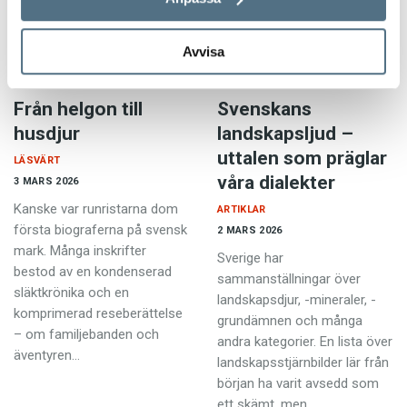
Avvisa
Från helgon till
Svenskans
husdjur
landskapsljud –
uttalen som präglar
LÄSVÄRT
våra dialekter
3 MARS 2026
Kanske var runristarna dom
ARTIKLAR
första biograferna på svensk
2 MARS 2026
mark. Många inskrifter
Sverige har
bestod av en kondenserad
sammanställningar över
släktkrönika och en
landskapsdjur, -mineraler, -
komprimerad reseberättelse
grundämnen och många
– om familjebanden och
andra kategorier. En lista över
äventyren…
landskapsstjärnbilder lär från
början ha varit avsedd som
ett skämt, men…