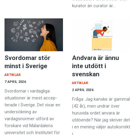
kurator än curator är…
Svordomar stör
Andvara är ännu
minst i Sverige
inte utdött i
svenskan
ARTIKLAR
7 APRIL 2026
ARTIKLAR
2 APRIL 2026
Svordomar i vardagliga
situationer är mest accep­
Fråga: Jag kanske är gammal
terade i Sverige. Det visar en
(42 år), men undrar över
undersökning av
huruvida ordet anvara är
vardagsnormer utförd av
utdöende? När jag skriver det
forskare vid Mälardalens
i en mening väljer autokorrekt
universitet och Institutet för
i…