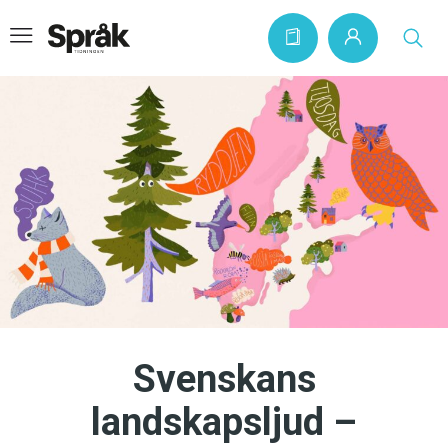
Hem
Artiklar
Krönikor
Språkfrågor
Skrivtips
Bokrecensioner
Svenskans
Kviss
landskapsljud –
Podden