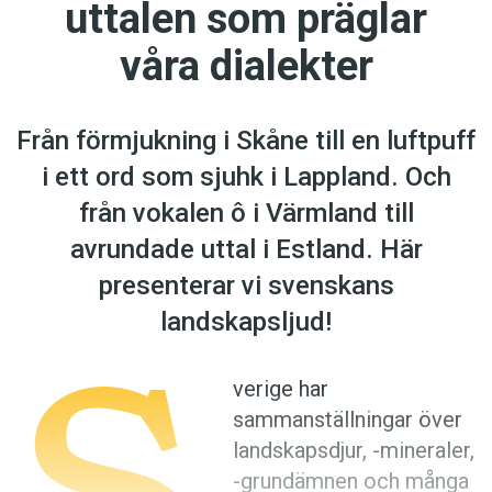
uttalen som präglar
Anmäl till språkpolisen
Föreslå nyord
våra dialekter
Annonsera
Prenumerera
Från förmjukning i Skåne till en luftpuff
Läs Språktidningen digitalt
i ett ord som sjuhk i Lappland. Och
från vokalen ô i Värmland till
Press
avrundade uttal i Estland. Här
presenterar vi svenskans
S
landskapsljud!
verige har
sammanställningar över
landskapsdjur, -mineraler,
-grundämnen och många