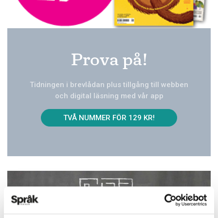
Prova på!
Tidningen i brevlådan plus tillgång till webben
och digital läsning med vår app
TVÅ NUMMER FÖR 129 KR!