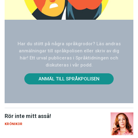
Har du stött på några språkgrodor? Läs andras
anmälningar till språkpolisen eller skriv av dig
här! Ett urval publiceras i Språktidningen och
diskuteras i vår podd.
ANMÄL TILL SPRÅKPOLISEN
Rör inte mitt asså!
KRÖNIKOR