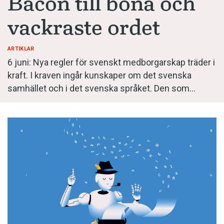
Bacon till böna och
Anmäl till språkpolisen
vackraste ordet
Föreslå nyord
Annonsera
ARTIKLAR
Prenumerera
6 juni: Nya regler för svenskt medborgarskap träder i
kraft. I kraven ingår kunskaper om det svenska
Läs Språktidningen digitalt
samhället och i det svenska språket. Den som…
Press