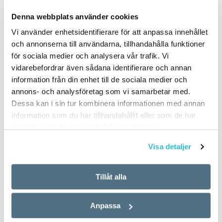
Denna webbplats använder cookies
Vi använder enhetsidentifierare för att anpassa innehållet
och annonserna till användarna, tillhandahålla funktioner
för sociala medier och analysera vår trafik. Vi
vidarebefordrar även sådana identifierare och annan
Historien bakom ett lättläst ideal
information från din enhet till de sociala medier och
annons- och analysföretag som vi samarbetar med.
LÄSVÄRT
Dessa kan i sin tur kombinera informationen med annan
Någon enighet om vad som är en lättläst text finns inte. Inte
information som du har tillhandahållit eller som de har
heller om vad den ska kallas (lättläst i Sverige men lätt språk i…
samlat in när du har använt deras tjänster.
Känner du till orden från SAOL? (Kviss
Visa detaljer
#625)
KVISS
Tillåt alla
Historien är inte alltid bäst i presens
Anpassa
TIPS