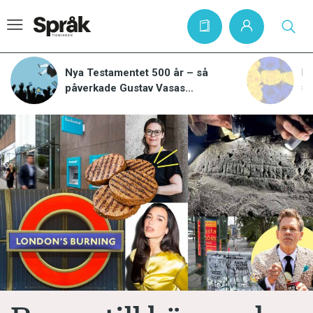
Nya Testamentet 500 år – så
Ka
påverkade Gustav Vasas
#
översättning svenska språket
Hem
Artiklar
Krönikor
Språkfrågor
Skrivtips
Bokrecensioner
Kviss
Podden