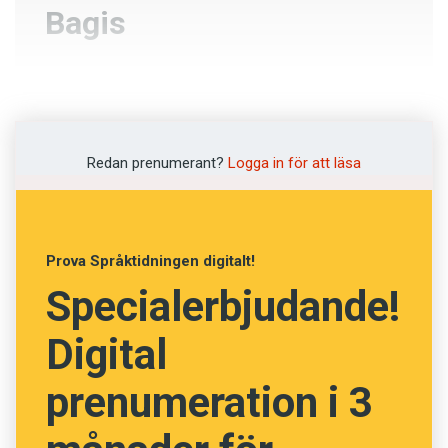
Bagis
Kappsäck
Krona
Redan prenumerant?
Logga in för att läsa
Konditori
Vörtbröd
Prova Språktidningen digitalt!
Specialerbjudande!
NÄSTA FRÅGA
Digital
prenumeration i 3