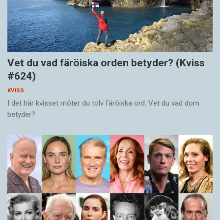
Vet du vad färöiska orden betyder? (Kviss
#624)
KVISS
I det här kvisset möter du tolv färöiska ord. Vet du vad dom
betyder?