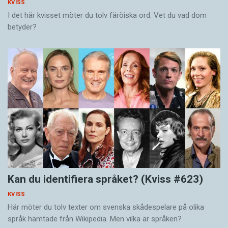
KVISS
I det här kvisset möter du tolv färöiska ord. Vet du vad dom
betyder?
Kan du identifiera språket? (Kviss #623)
KVISS
Här möter du tolv texter om svenska skådespelare på olika
språk hämtade från Wikipedia. Men vilka är språken?