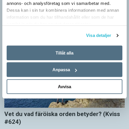
annons- och analysföretag som vi samarbetar med.
#625)
Dessa kan i sin tur kombinera informationen med annan
KVISS
information som du har tillhandahållit eller som de har
Vet du vad dom här tolv svenska orden betyder? Dom rätta
samlat in när du har använt deras tjänster.
svaren kommer från Svenska Akademiens ordlista.
Visa detaljer
Tillåt alla
Anpassa
Avvisa
Vet du vad färöiska orden betyder? (Kviss
#624)