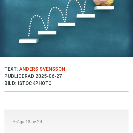
Anmäl till språkpolisen
Föreslå nyord
Annonsera
Prenumerera
Läs Språktidningen digitalt
Press
TEXT:
ANDERS SVENSSON
PUBLICERAD 2025-06-27
BILD: ISTOCKPHOTO
Fråga
13
av
24