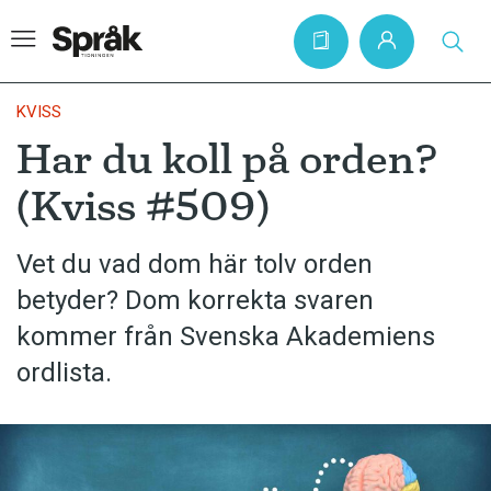
KVISS
Har du koll på orden?
Hem
(Kviss #509)
Artiklar
Krönikor
Vet du vad dom här tolv orden
betyder? Dom korrekta svaren
Språkfrågor
kommer från Svenska Akademiens
Skrivtips
ordlista.
Bokrecensioner
Kviss
Podden