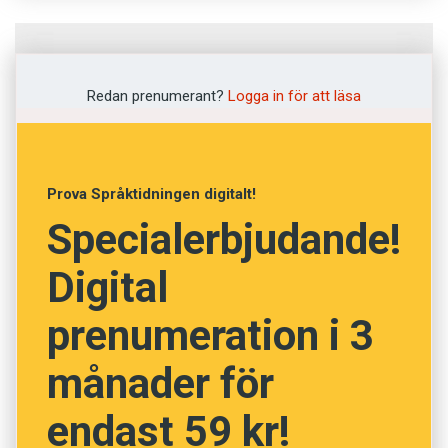
Fråga
1
av
12
Redan prenumerant?
Logga in för att läsa
Bagis
Kappsäck
Prova Språktidningen digitalt!
Specialerbjudande!
Krona
Digital
Konditori
prenumeration i 3
Vörtbröd
månader för
NÄSTA FRÅGA
endast 59 kr!