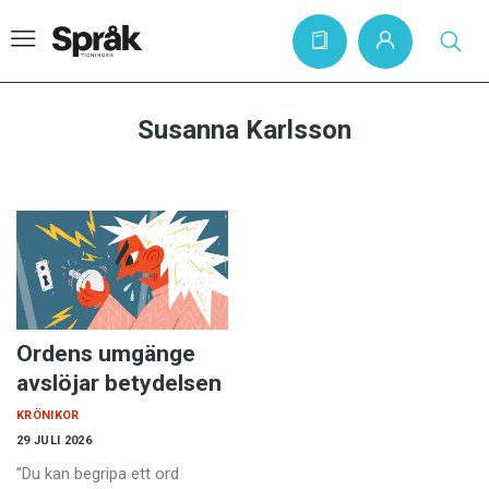
Susanna Karlsson
Hem
Artiklar
Krönikor
Språkfrågor
Skrivtips
Ordens umgänge
Bokrecensioner
avslöjar betydelsen
Kviss
KRÖNIKOR
29 JULI 2026
Podden
”Du kan begripa ett ord