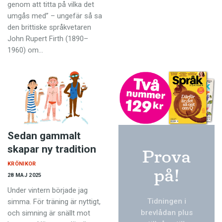
Anmäl till språkpolisen
genom att titta på vilka det
umgås med” – ungefär så sa
Föreslå nyord
den brittiske språkvetaren
John Rupert Firth (1890–
Annonsera
1960) om…
Prenumerera
Läs Språktidningen digitalt
Press
Sedan gammalt
skapar ny tradition
Prova
KRÖNIKOR
på!
28 MAJ 2025
Under vintern började jag
Tidningen i
simma. För träning är nyttigt,
brevlådan plus
och simning är snällt mot