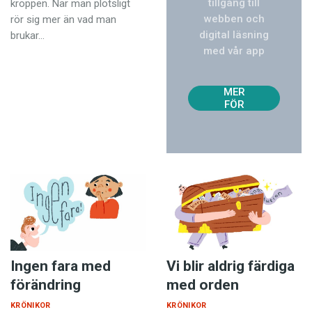
tillgång till
kroppen. När man plötsligt
webben och
rör sig mer än vad man
digital läsning
brukar…
med vår app
TVÅ
NUM
MER
FÖR
129
KR!
Ingen fara med
Vi blir aldrig färdiga
förändring
med orden
KRÖNIKOR
KRÖNIKOR