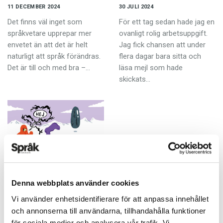
11 DECEMBER 2024
30 JULI 2024
Det finns väl inget som
För ett tag sedan hade jag en
språkvetare upp­repar mer
ovanligt rolig arbetsuppgift.
envetet än att det är helt
Jag fick chansen att under
naturligt att språk förändras.
flera dagar bara sitta och
Det är till och med bra –…
läsa mejl som hade
skickats…
I science fiction blir
språket en spegel
Denna webbplats använder cookies
KRÖNIKOR
Vi använder enhetsidentifierare för att anpassa innehållet
29 JANUARI 2024
och annonserna till användarna, tillhandahålla funktioner
När jag inte jobbar med
för sociala medier och analysera vår trafik. Vi