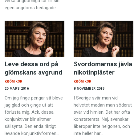
verka ungdomliga tar till sin
egen ungdoms bedagade…
Leve dessa ord på
Svordomarnas jävla
glömskans avgrund
nikotinplåster
KRÖNIKOR
KRÖNIKOR
20 MARS 2016
8 NOVEMBER 2015
Om jag finge pengar så bleve
I Sverige svär man vid
jag glad och ginge ut att
helvetet medan man söderut
förlusta mig. Ack, dessa
svär vid himlen. Det har ofta
konjunktiver blir alltmer
konstaterats. Nej, svenskar
sällsynta. Den enda riktigt
åberopar inte helgonen, och
levande konjunktivformen…
inte heller har…