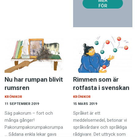
MER
FÖR
129
KR!
Nu har rumpan blivit
Rimmen som är
rumsren
rotfasta i svenskan
KRÖNIKOR
KRÖNIKOR
11 SEPTEMBER 2019
15 MARS 2019
Säg pakorum – fort och
Språket är ett
många gånger!
meddelsemedel, betonar vi
Pakorumpakorumpakorumpa
språkvårdare och språkliga
… Sådana enkla lekar gavs
rådgivare. Det uttryck som