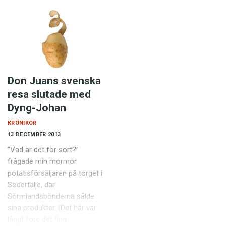
Don Juans svenska
resa slutade med
Dyng-Johan
KRÖNIKOR
13 DECEMBER 2013
”Vad är det för sort?”
frågade min mormor
potatisförsäljaren på torget i
Södertälje, där
Sörmlandsbönderna sålde
sina produkter. (Det här var
långt före det fina…