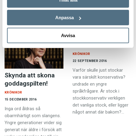
synen…
uppmärksammad av de
nyhetstörstande medierna.
Anpassa
Allt…
Avvisa
Förstärkning som
står stock stilla
KRÖNIKOR
22 SEPTEMBER 2016
Varför skulle just stockar
Skynda att skona
vara särskilt konservativa?
goddagspilten!
undrade en yngre
språkfrågare. Är stock i
KRÖNIKOR
stockkonservativ verkligen
15 DECEMBER 2016
det vanliga stock, eller ligger
Inga ord åldras så
något annat där bakom?…
obarmhärtigt som slangens.
Yngre generationer vrider sig
generat när äldre i försök att