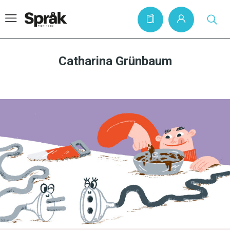
Catharina Grünbaum
Hem
Artiklar
Krönikor
Språkfrågor
Skrivtips
Bokrecensioner
Kviss
Podden