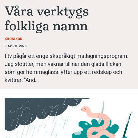
Anmäl till språkpolisen
Våra verktygs
Föreslå nyord
folkliga namn
Annonsera
Prenumerera
KRÖNIKOR
5 APRIL 2023
Läs Språktidningen digitalt
I tv pågår ett engelskspråkigt matlagningsprogram.
Press
Jag slötittar, men vaknar till när den glada flickan
som gör hemmaglass lyfter upp ett redskap och
kvittrar: ”And…