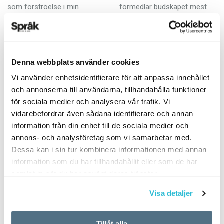
som förströelse i min
förmedlar budskapet mest
barndom. Så moderna var vi
effektivt och störningsfritt är
ändå att vi…
det bästa. Men språket har…
Denna webbplats använder cookies
Vi använder enhetsidentifierare för att anpassa innehållet
och annonserna till användarna, tillhandahålla funktioner
för sociala medier och analysera vår trafik. Vi
vidarebefordrar även sådana identifierare och annan
Kön kan ge vårt
Dags att damma av
information från din enhet till de sociala medier och
språk fler nyanser
orden i skuggan
annons- och analysföretag som vi samarbetar med.
Dessa kan i sin tur kombinera informationen med annan
KRÖNIKOR
KRÖNIKOR
information som du har tillhandahållit eller som de har
18 SEPTEMBER 2018
1 NOVEMBER 2017
samlat in när du har använt deras tjänster.
På listan över länder med
Vid varje nyår utkommer
jämställdhet mellan könen
Språktidningen och
Visa detaljer
ligger Sverige rätt bra till om
Språkrådet med en lista över
man ser till tillståndet i
de senaste tillskotten i det
världen: på femte plats. Men
svenska ordförrådet, ivrigt
Tillåt alla