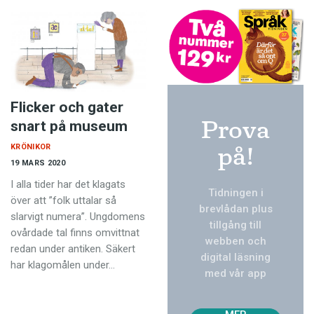
Flicker och gater
Prova
snart på museum
på!
KRÖNIKOR
19 MARS 2020
I alla tider har det klagats
Tidningen i
över att ”folk uttalar så
brevlådan plus
slarvigt numera”. Ungdomens
tillgång till
ovårdade tal finns omvittnat
webben och
redan under antiken. Säkert
digital läsning
har klagomålen under…
med vår app
TVÅ
NUM