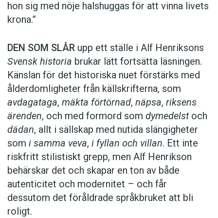
hon sig med nöje halshuggas för att vinna livets
krona.”
DEN SOM SLÅR
upp ett ställe i Alf Henriksons
Svensk historia
brukar lätt fortsätta läsningen.
Känslan för det historiska nuet förstärks med
ålderdomligheter från källskrifterna, som
avdagataga
,
mäkta förtörnad
,
näpsa
,
riksens
ärenden
, och med formord som
dymedelst
och
dädan
, allt i sällskap med nutida slängigheter
som
i samma veva
,
i fyllan och villan
. Ett inte
riskfritt stilistiskt grepp, men Alf Henrikson
behärskar det och skapar en ton av både
autenticitet och modernitet – och får
dessutom det föråldrade språkbruket att bli
roligt.