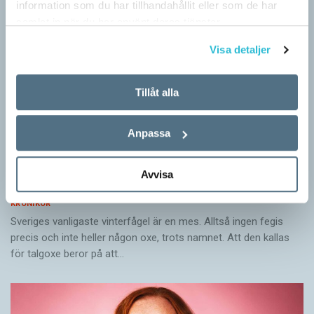
information som du har tillhandahållit eller som de har
samlat in när du har använt deras tjänster.
Visa detaljer
Tillåt alla
Anpassa
Avvisa
Mesen är ingen fegis
KRÖNIKOR
Sveriges vanligaste vinterfågel är en mes. Alltså ingen fegis
precis och inte heller någon oxe, trots namnet. Att den kallas
för talgoxe beror på att…