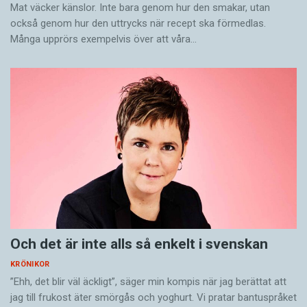
Mat väcker känslor. Inte bara genom hur den smakar, utan
Catharina Grünbaum är språkvårdare och
också genom hur den uttrycks när recept ska förmedlas.
skribent.
Många upprörs exempelvis över att våra…
Och det är inte alls så enkelt i svenskan
KRÖNIKOR
”Ehh, det blir väl äckligt”, säger min kompis när jag berättat att
jag till frukost äter smörgås och yoghurt. Vi pratar bantuspråket