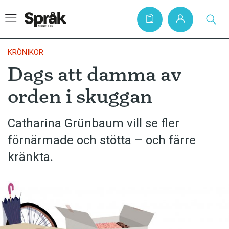
KRÖNIKOR
Dags att damma av
Hem
orden i skuggan
Artiklar
Krönikor
Catharina Grünbaum vill se fler
förnärmade och stötta – och färre
Språkfrågor
kränkta.
Skrivtips
Bokrecensioner
Kviss
Podden