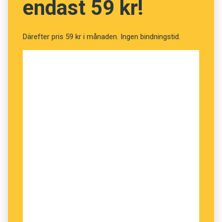
endast 59 kr!
Förorättad
,
förfördelad
,
förnärmad
och
stött
har
i dag inte mycket att sätta upp mot det starkare
Därefter pris 59 kr i månaden. Ingen bindningstid.
kränkt
. Den som känner sig kränkt har
sympatierna på sin sida medan de andra orden
kan låta ana att den omtalade är behäftad med
ett lättretligt lynne och blir putt för det allra
minsta. Att orsaken till kränktheten kan vara en
obetydlig
näpst
– en tillrättavisning eller en
skrapa, förtjänt eller ej – spelar mindre roll.
Känner man sig kränkt har man
tolkningsföreträde.
Lyteskomik
är en med rätta klandrande
benämning på driften med egenheter som hälta,
lomhördhet, läspning, skelning, falsksång och