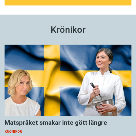
dag bara kritiker på kultursidorna medan
människorättskämpen i Saudiarabien
piskas
, på
riktigt.
Krönikor
Men att fullt gångbara ord hamnar i skymundan
gör språket lite fattigare. Jag saknar ordet
trevnad
som fått ge vika för måbra-synonymen
trivsel
, jag saknar att folk
träter
när de grälar,
bråkar eller argumenterar, jag saknar
tredskas
om att sätta sig på tvären och krångla, jag
saknar människor som
talar
och inte bara
pratar
, i synnerhet när det är allvar.
Det finns mycket att sakna. Kära läsare, vilka
Matspråket smakar inte gött längre
ord vill du dra fram ur skuggan?
KRÖNIKOR