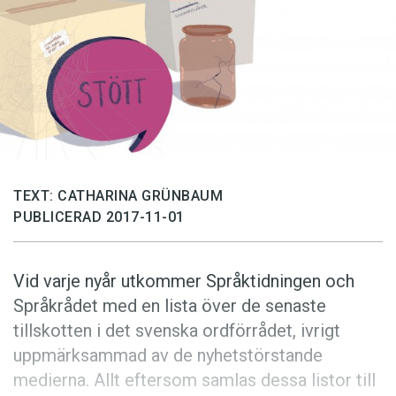
Anmäl till språkpolisen
Föreslå nyord
Annonsera
Prenumerera
Läs Språktidningen digitalt
Press
TEXT: CATHARINA GRÜNBAUM
PUBLICERAD 2017-11-01
Vid varje nyår utkommer Språktidningen och
Språkrådet med en lista över de senaste
tillskotten i det svenska ordförrådet, ivrigt
uppmärksammad av de nyhetstörstande
medierna. Allt eftersom samlas dessa listor till