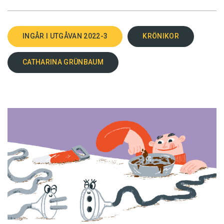
INGÅR I UTGÅVAN 2022-3
KRÖNIKOR
CATHARINA GRÜNBAUM