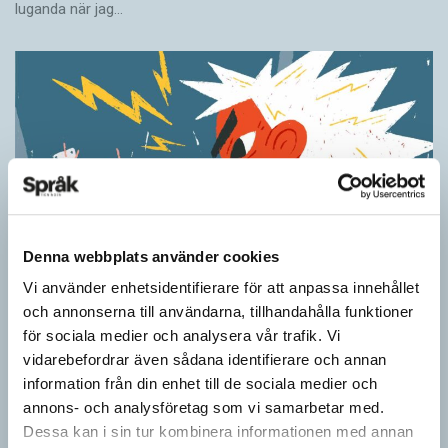
luganda när jag…
Denna webbplats använder cookies
Vi använder enhetsidentifierare för att anpassa innehållet
Ordens umgänge avslöjar betydelsen
och annonserna till användarna, tillhandahålla funktioner
för sociala medier och analysera vår trafik. Vi
KRÖNIKOR
vidarebefordrar även sådana identifierare och annan
”Du kan begripa ett ord genom att titta på vilka det umgås med”
information från din enhet till de sociala medier och
– ungefär så sa den brittiske språkvetaren John Rupert Firth
annons- och analysföretag som vi samarbetar med.
(1890–1960) om…
Dessa kan i sin tur kombinera informationen med annan