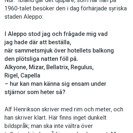
Nur.” Ibland går det djupare, som när han på
1960-talet besöker den i dag förhärjade syriska
staden Aleppo:
I Aleppo stod jag och frågade mig vad
jag hade där att beställa,
när sammetsmjuk över hotellets balkong
den plötsliga natten föll på.
Alkyone, Mizar, Bellatrix, Regulus,
Rigel, Capella
– hur kan man känna sig ensam under
stjärnor som heter så?
Alf Henrikson skriver med rim och meter, och
han skriver klart. Här finns inget dunkelt
bildspråk; man ska inte vältra över