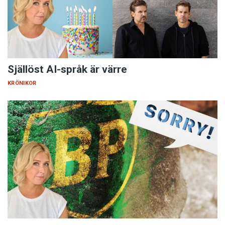
Själlöst AI-språk är värre
KRÖNIKOR