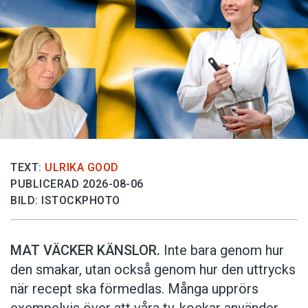
TEXT:
ULRIKA GOOD
PUBLICERAD 2026-08-06
BILD: ISTOCKPHOTO
MAT VÄCKER KÄNSLOR.
Inte bara genom hur
den smakar, utan också genom hur den uttrycks
när recept ska förmedlas. Många upprörs
exempelvis över att våra tv-kockar använder