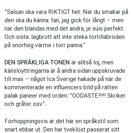
”Salsan ska vara ­RIKTIGT het. När du smakar på
den ska du känna: fan, jag gick för långt – men
när den blandas med det andra, je suis perfekt.
Och sista: lagbrott att inte steka tortillabröden
på snorhög värme i torr panna.”
DEN SPRÅKLIGA TONEN
är alltså loj, men
känsloyttringarna är å andra sidan uppskruvade
till max – något Ica Sverige hakade på när de
kommen­terade en influencers bild på rätten
palak paneer med orden: ­”GODASTE!!!!! Skriker
och gråter osv”.
Förhoppningsvis är det här en språkstil som
snart ebbar ut. Den har tveklöst passerat sitt