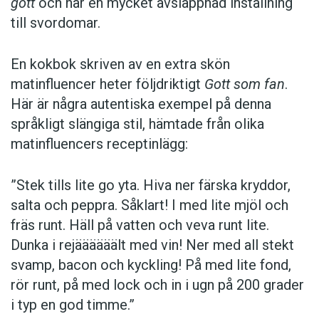
gött
och har en mycket avslappnad inställning
till svordomar.
En kokbok ­skriven av en extra skön
matinfluencer heter följd­riktigt
Gott som fan
.
Här är några autentiska ­exempel på denna
språkligt slängiga stil, ­hämtade från olika
matinfluencers receptinlägg:
”Stek tills lite go yta. Hiva ner färska kryddor,
salta och peppra. Såklart! I med lite mjöl och
fräs runt. Häll på vatten och veva runt lite.
Dunka i rejäääääält med vin! Ner med all stekt
svamp, bacon och kyckling! På med lite fond,
rör runt, på med lock och in i ugn på 200 grader
i typ en god timme.”