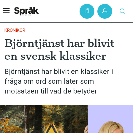
KRÖNIKOR
Björntjänst har blivit
Hem
en svensk klassiker
Artiklar
Krönikor
Björntjänst har blivit en klassiker i
fråga om ord som låter som
Språkfrågor
motsatsen till vad de betyder.
Skrivtips
Bokrecensioner
Kviss
Podden