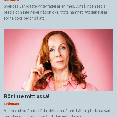
Sveriges vanligaste vinterfågel är en mes. Alltså ingen fegis
precis och inte heller någon oxe, trots namnet. Att den kallas
för talgoxe beror på att…
Rör inte mitt asså!
KRÖNIKOR
Vet ni vad småord är? Ja, det är små ord. Låt mig förklara vad
jag i dag menar med småord. Jag vet att jag i…