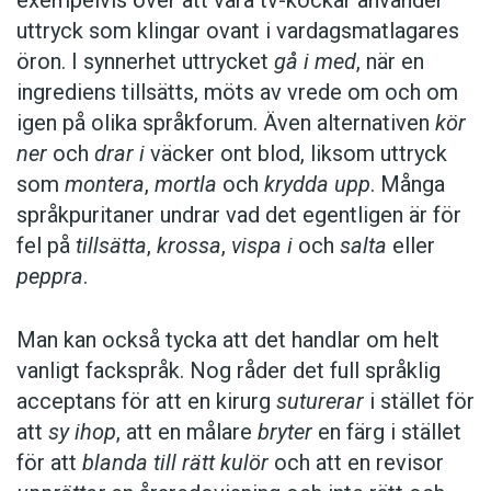
uttryck som klingar ovant i vardagsmatlagares
öron. I synnerhet uttrycket
gå i med
, när en
ingrediens tillsätts, möts av vrede om och om
igen på olika språkforum. Även alternativen
kör
ner
och
drar i
väcker ont blod, liksom uttryck
som
montera
,
mortla
och
krydda upp
. Många
språkpuritaner undrar vad det egentligen är för
fel på
tillsätta
,
krossa
,
vispa i
och
salta
eller
peppra
.
Man kan också tycka att det handlar om helt
vanligt fackspråk. Nog råder det full språklig
acceptans för att en kirurg
suturerar
i stället för
att
sy ihop
, att en målare
bryter
en färg i stället
för att
blanda till rätt kulör
och att en revisor