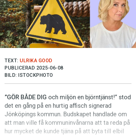
Anmäl till språkpolisen
Föreslå nyord
Annonsera
Prenumerera
Läs Språktidningen digitalt
Press
TEXT:
ULRIKA GOOD
PUBLICERAD 2025-06-08
BILD: ISTOCKPHOTO
”GÖR BÅDE DIG
och miljön en björntjänst!” stod
det en gång på en hurtig affisch signerad
Jönköpings kommun. Budskapet handlade om
att man ville få kommuninvånarna att ta reda på
hur mycket de kunde tjäna på att byta till elbil