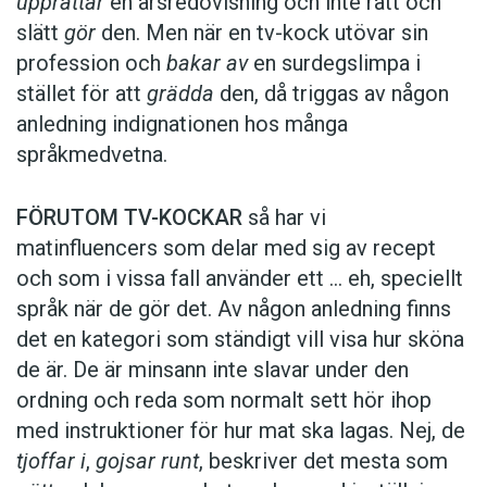
upprättar
en årsredovisning och inte rätt och
slätt
gör
den. Men när en tv-kock utövar sin
profession och
bakar av
en surdegslimpa i
stället för att
grädda
den, då triggas av någon
anledning indignationen hos många
språkmedvetna.
FÖRUTOM TV-KOCKAR
så har vi
matinfluencers som delar med sig av recept
och som i vissa fall ­använder ett … eh, speciellt
språk när de gör det. Av någon anledning finns
det en kategori som ständigt vill visa hur sköna
de är. De är minsann inte slavar under den
ordning och reda som normalt sett hör ihop
med instruktioner för hur mat ska lagas. Nej, de
tjoffar i
,
gojsar runt
, beskriver det mesta som