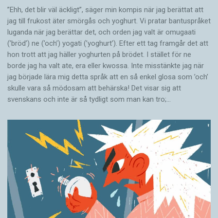
”Ehh, det blir väl äckligt”, säger min kompis när jag berättat att
jag till frukost äter smörgås och yoghurt. Vi pratar bantuspråket
luganda när jag berättar det, och orden jag valt är omugaati
(’bröd’) ne (’och’) yogati (’yoghurt’). Efter ett tag framgår det att
hon trott att jag häller yoghurten på brödet. I stället för ne
borde jag ha valt ate, era eller kwossa. Inte misstänkte jag när
jag började lära mig detta språk att en så enkel glosa som ’och’
skulle vara så mödosam att behärska! Det visar sig att
svenskans och inte är så tydligt som man kan tro;…