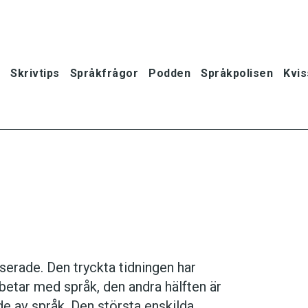
Skrivtips
Språkfrågor
Podden
Språkpolisen
Kvis
sserade. Den tryckta tidningen har
betar med språk, den andra hälften är
oner
e av språk. Den största enskilda