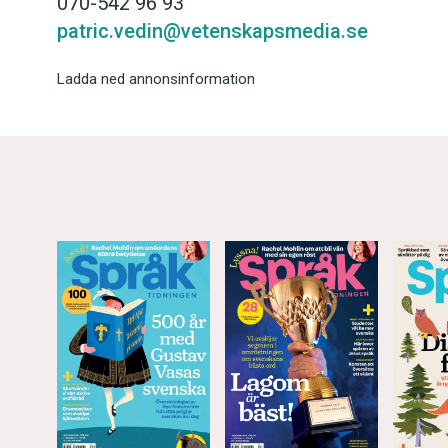
070-542 96 93
patric.vedin@vetenskapsmedia.se
Ladda ned annonsinformation