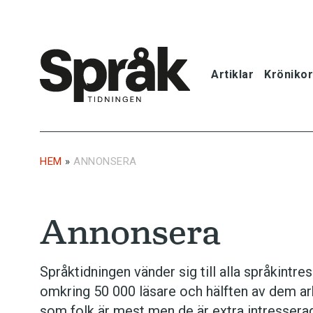
Artiklar
Krönikor
Hem
Artiklar
HEM
»
ANNONSERA
Krönikor
Annonsera
Språkfrågor
Skrivtips
Språktidningen vänder sig till alla språkintre
omkring 50 000 läsare och hälften av dem ar
Bokrecensi
som folk är mest men de är extra intresserad