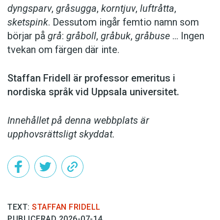
dyngsparv
,
gråsugga
,
korntjuv
,
luftråtta
,
sketspink
. Dessutom ingår femtio namn som
börjar på
grå
:
gråboll
,
gråbuk
,
gråbuse
… Ingen
tvekan om färgen där inte.
Staffan Fridell är ­professor ­emeritus i
nordiska språk vid ­Uppsala universitet.
Innehållet på denna webbplats är
upphovsrättsligt skyddat.
TEXT:
STAFFAN FRIDELL
PUBLICERAD 2026-07-14