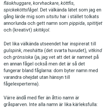
fläskhuggare
,
korvhackare
,
köttfis
,
spickeköttsfågel
. Det välkända lätet som jag en
gång lärde mig som
sitsitu
har i stället tolkats
annorlunda och gett namn som
pippida
,
spititjet
och (kreativt)
skitikjol
.
Det lika välkända utseendet har inspirerat till
gulspink
,
meshätta
(det svarta huvudet),
vitkind
och
grönsiska
(ja, jag vet att det är namnet på
en ­annan fågel också men det är så det
fungerar bland fåglarna: dom byter namn med
var­andra ohejdat utan hänsyn till
fågelexperterna).
Värre ändå med fler än åttio namn är
gråsparven. Inte alla namn är lika kärleks­fulla: