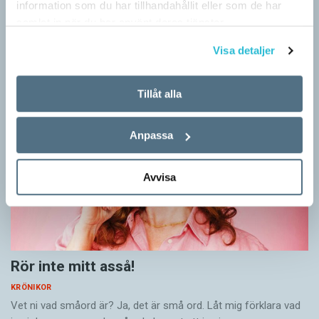
KRÖNIKOR
information som du har tillhandahållit eller som de har
Sveriges vanligaste vinterfågel är en mes. Alltså ingen fegis
samlat in när du har använt deras tjänster.
precis och inte heller någon oxe, trots namnet. Att den kallas
Visa detaljer
för talgoxe beror på att…
Tillåt alla
Anpassa
Avvisa
Rör inte mitt asså!
KRÖNIKOR
Vet ni vad småord är? Ja, det är små ord. Låt mig förklara vad