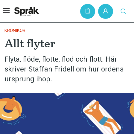
KRÖNIKOR
Allt flyter
Hem
Flyta, flöde, flotte, flod och flott. Här
Artiklar
skriver Staffan Fridell om hur ordens
Krönikor
ursprung ihop.
Språkfrågor
Skrivtips
Bokrecensioner
Kviss
Podden