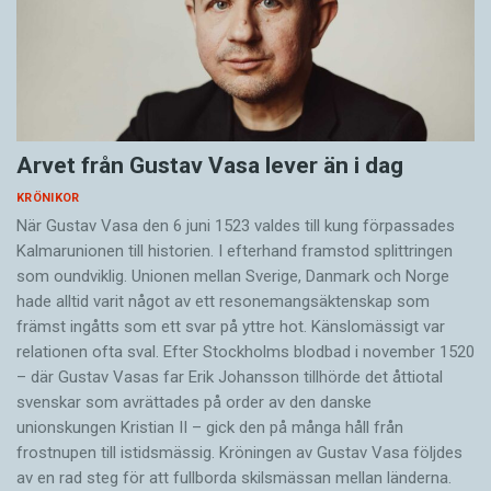
Arvet från Gustav Vasa lever än i dag
KRÖNIKOR
När Gustav Vasa den 6 juni 1523 ­valdes till kung förpassades
Kalmar­unionen till historien. I efterhand framstod splittringen
som ound­viklig. ­Unionen ­mellan Sverige, Danmark och ­Norge
hade alltid varit något av ett resonemangs­äkten­skap som
främst ingåtts som ett svar på yttre hot. ­Känslomässigt var
rela­tionen ofta sval. Efter Stockholms blodbad i novem­ber 1520
– där Gustav ­Vasas far Erik ­Johans­son tillhörde det åttiotal
svenskar som avrättades på order av den danske
unionskungen Kristian II – gick den på många håll från
frostnupen till istidsmässig. Kröningen av Gustav Vasa följdes
av en rad steg för att fullborda skilsmässan mellan länderna.