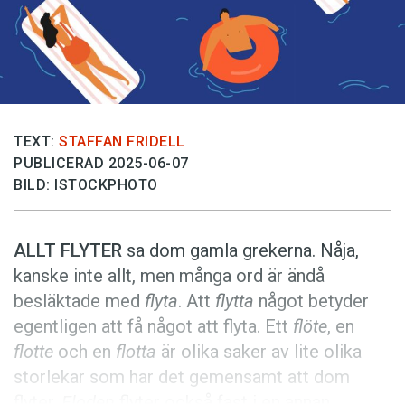
Anmäl till språkpolisen
Föreslå nyord
Annonsera
Prenumerera
Läs Språktidningen digitalt
TEXT:
STAFFAN FRIDELL
PUBLICERAD 2025-06-07
Press
BILD: ISTOCKPHOTO
ALLT FLYTER
sa dom gamla grekerna. Nåja,
kanske inte allt, men många ord är ändå
besläktade med
flyta
. Att
flytta
något betyder
egentligen att få något att flyta. Ett
flöte
, en
flotte
och en
flotta
är olika saker av lite olika
storlekar som har det gemensamt att dom
flyter.
Floden
flyter också fast i en annan