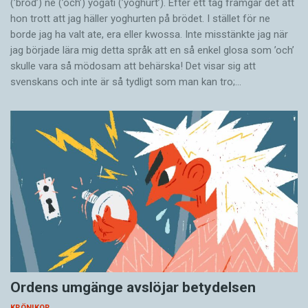
(’bröd’) ne (’och’) yogati (’yoghurt’). Efter ett tag framgår det att
hon trott att jag häller yoghurten på brödet. I stället för ne
borde jag ha valt ate, era eller kwossa. Inte misstänkte jag när
jag började lära mig detta språk att en så enkel glosa som ’och’
skulle vara så mödosam att behärska! Det visar sig att
svenskans och inte är så tydligt som man kan tro;…
Ordens umgänge avslöjar betydelsen
KRÖNIKOR