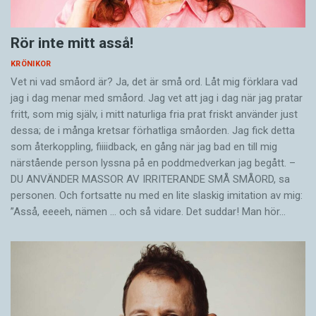
Rör inte mitt asså!
KRÖNIKOR
Vet ni vad småord är? Ja, det är små ord. Låt mig förklara vad
jag i dag menar med småord. Jag vet att jag i dag när jag pratar
fritt, som mig själv, i mitt naturliga fria prat friskt använder just
dessa; de i många kretsar förhatliga småorden. Jag fick detta
som återkoppling, fiiiidback, en gång när jag bad en till mig
närstående person lyssna på en poddmedverkan jag begått. –
DU ANVÄNDER MASSOR AV IRRITERANDE SMÅ SMÅORD, sa
personen. Och fortsatte nu med en lite slaskig imitation av mig:
”Asså, eeeeh, nämen … och så vidare. Det suddar! Man hör…