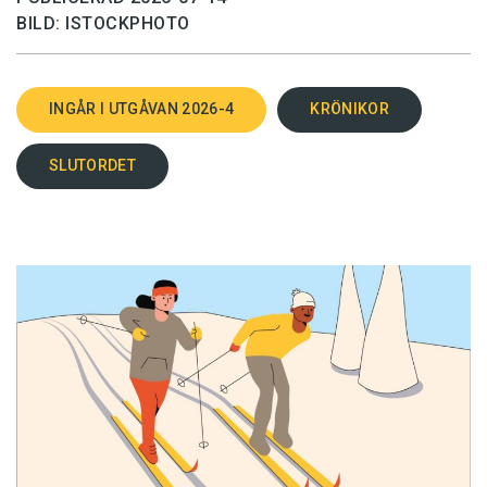
BILD: ISTOCKPHOTO
INGÅR I UTGÅVAN 2026-4
KRÖNIKOR
SLUTORDET