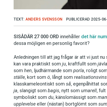
TEXT:
ANDERS SVENSSON
PUBLICERAD 2025-06
SISÅDÄR 27 000 ORD
innehåller
det här num
dessa möjligen en personlig favorit?
Anledningen till att jag frågar är att vi just 
kan vara praktiskt som
ju
, kraftfullt som
jävl
som
hen
, ljudhärmande som
porla
, roligt s
ställe
, kort som
ö
, långt som
realisations­vin
klass­kameleontiskt som
så
, egenpåhittat s
ja
, slangigt som
bagis
, nytt som
umarell
, fu
symboliskt som
du
, känslomässigt som
ma
upplevelse
eller (nästan) bortglömt som
sum