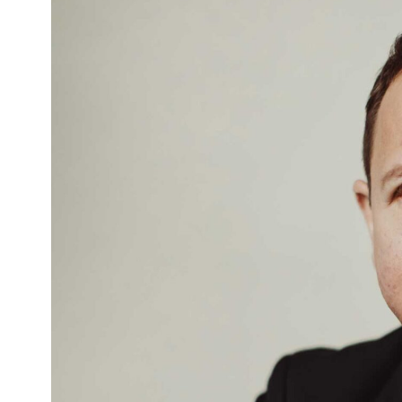
Kviss
Podden
Anmäl till 
Föreslå nyo
Annonsera
Prenumerer
Läs Språkti
Press