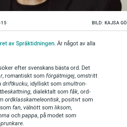
-15
BILD: KAJSA G
ret av Språktidningen
. Är något av alla
nu söker efter svenskans bästa ord. Det
ar
, romantiskt som
förgätmigej
, omstritt
om
driftkucku
, idylliskt som
smultron­
st­beskattning
, dialektalt som
fåk
, ord­
om
ord­klass­kameleontisk
, positivt som
lt som
fan
, välnött som
liksom
,
mma
och
pappa
, på modet som
prunkare
.