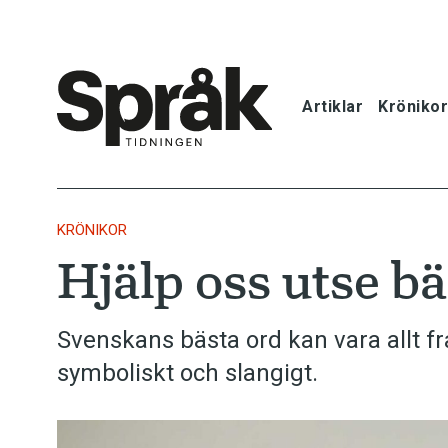
Artiklar
Krönikor
Hem
Artiklar
KRÖNIKOR
Hjälp oss utse bä
Krönikor
Språkfrågor
Svenskans bästa ord kan vara allt från
symboliskt och slangigt.
Skrivtips
Bokrecensi