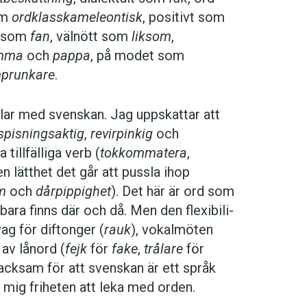
om
ord­klass­kameleontisk
, positivt som
lt som
fan
, välnött som
liksom
,
mma
och
pappa
, på modet som
prunkare
.
gillar med svenskan. Jag uppskattar att
spisningsaktig
,
­revirpinkig
och
 tillfälliga verb (
tokkommatera
,
n lätthet det går att pussla ihop
m
och
dårpippighet
). Det här är ord som
bara finns där och då. Men den flexibili­
vag för diftonger (
rauk
), vokalmöten
 av lånord (
fejk
för
fake
,
trålare
för
 tacksam för att svenskan är ett språk
 mig friheten att leka med orden.