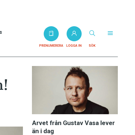
s
PRENUMERERA
LOGGA IN
SÖK
n!
Arvet från Gustav Vasa lever
än i dag