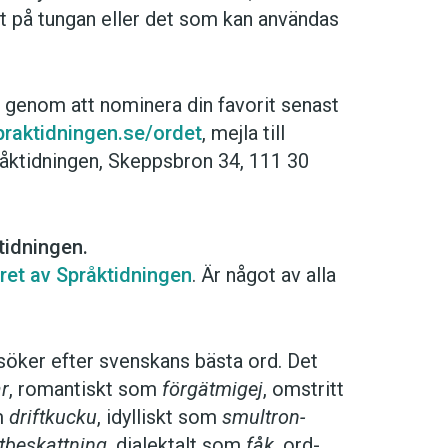
tt på tungan eller det som kan användas
n genom att nominera din favo­rit senast
praktidningen.se/ordet
, mejla till
pråktidningen, Skeppsbron 34, 111 30
tidningen.
ret av Språktidningen
. Är något av alla
nu söker efter svenskans bästa ord. Det
ar
, romantiskt som
förgätmigej
, omstritt
om
driftkucku
, idylliskt som
smultron­
st­beskattning
, dialektalt som
fåk
, ord­