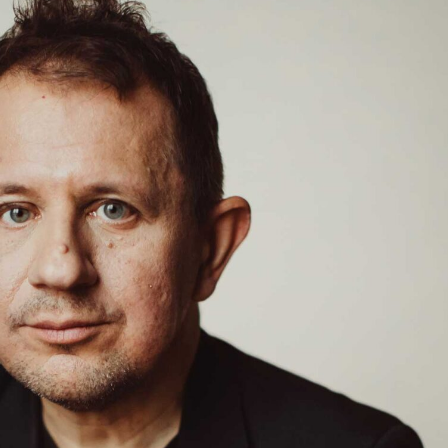
språkpolisen
rd
a
dningen digitalt