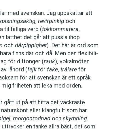
gillar med svenskan. Jag uppskattar att
spisningsaktig
,
­revirpinkig
och
 tillfälliga verb (
tokkommatera
,
n lätthet det går att pussla ihop
m
och
dårpippighet
). Det här är ord som
bara finns där och då. Men den flexibili­
vag för diftonger (
rauk
), vokalmöten
 av lånord (
fejk
för
fake
,
trålare
för
 tacksam för att svenskan är ett språk
 mig friheten att leka med orden.
gått ut på att hitta det vackraste
 naturskönt eller klangfullt som har
migej
,
morgon­rodnad
och
skymning
.
uttrycker en tanke allra bäst, det som