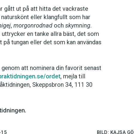
gått ut på att hitta det vackraste
 naturskönt eller klangfullt som har
migej
,
morgon­rodnad
och
skymning
.
uttrycker en tanke allra bäst, det som
tt på tungan eller det som kan användas
n genom att nominera din favo­rit senast
praktidningen.se/ordet
, mejla till
pråktidningen, Skeppsbron 34, 111 30
tidningen.
-15
BILD: KAJSA G