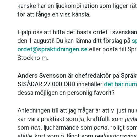
kanske har en ljudkombination som ligger rä
för att fånga en viss känsla.
Hjälp oss att hitta det bästa ordet i svenska
den 1 augusti! Du kan lämna ditt förslag på
s
ordet@spraktidningen.se
eller posta till S
Stockholm.
Anders Svensson är chefredaktör på Språk
SISÅDÄR 27 000 ORD
innehåller
det här num
dessa möjligen en personlig favorit?
Anledningen till att jag frågar är att vi just 
kan vara praktiskt som
ju
, kraftfullt som
jävl
som
hen
, ljudhärmande som
porla
, roligt s
ställe
, kort som
ö
, långt som
realisations­vin