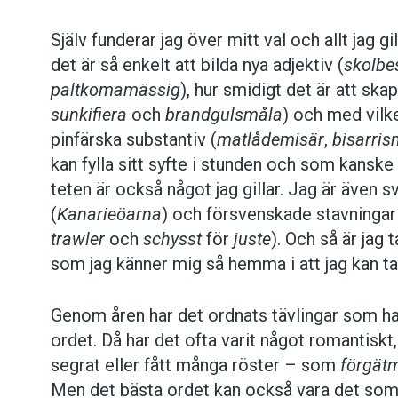
Själv funderar jag över mitt val och allt jag 
det är så enkelt att bilda nya adjektiv (
skolbe
paltkomamässig
), hur smidigt det är att skapa
sunkifiera
och
brand­guls­måla
) och med vilke
pinfärska substantiv (
matlådemisär
,
bisarris
kan fylla sitt syfte i stunden och som kanske 
teten är också något jag gillar. Jag är även s
(
Kanarieöarna
) och för­svenskade stavningar
trawler
och
schysst
för
juste
). Och så är jag
som jag känner mig så hemma i att jag kan ta
Genom åren har det ordnats tävlingar som har 
ordet. Då har det ofta varit något romantiskt,
segrat eller fått många röster – som
för­gät
Men det bästa ordet kan också vara det som 