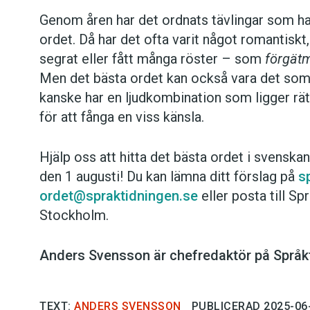
Genom åren har det ordnats tävlingar som har 
ordet. Då har det ofta varit något romantiskt,
segrat eller fått många röster – som
för­gät
Men det bästa ordet kan också vara det som 
kanske har en ljudkombination som ligger rä
för att fånga en viss känsla.
Hjälp oss att hitta det bästa ordet i svenska
den 1 augusti! Du kan lämna ditt förslag på
s
ordet@spraktidningen.se
eller posta till S
Stockholm.
Anders Svensson är chefredaktör på Språk
TEXT:
ANDERS SVENSSON
PUBLICERAD 2025-06