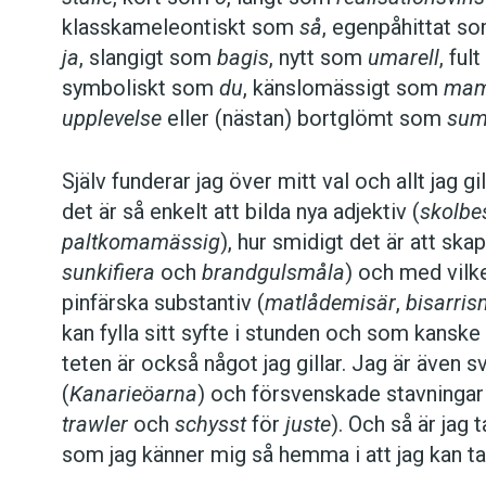
klass­kameleontiskt som
så
, egenpåhittat s
ja
, slangigt som
bagis
, nytt som
umarell
, fu
symboliskt som
du
, känslomässigt som
ma
upplevelse
eller (nästan) bortglömt som
sum
Själv funderar jag över mitt val och allt jag 
det är så enkelt att bilda nya adjektiv (
skolbe
paltkomamässig
), hur smidigt det är att skapa
sunkifiera
och
brand­guls­måla
) och med vilke
pinfärska substantiv (
matlådemisär
,
bisarris
kan fylla sitt syfte i stunden och som kanske 
teten är också något jag gillar. Jag är även s
(
Kanarieöarna
) och för­svenskade stavningar
trawler
och
schysst
för
juste
). Och så är jag
som jag känner mig så hemma i att jag kan ta