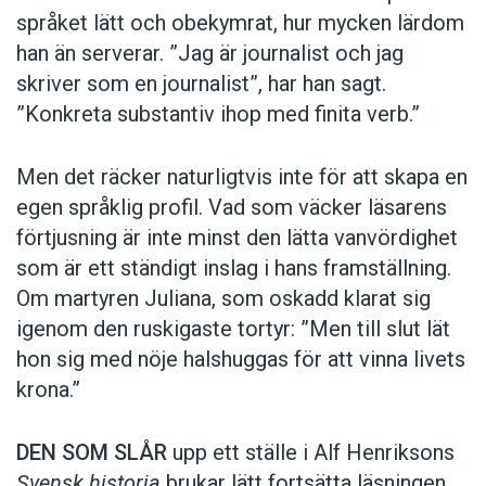
språket lätt och obekymrat, hur mycken lärdom
han än serverar. ”Jag är journalist och jag
skriver som en journalist”, har han sagt.
”Konkreta substantiv ihop med finita verb.”
Men det räcker naturligtvis inte för att skapa en
egen språklig profil. Vad som väcker läsarens
förtjusning är inte minst den lätta vanvördighet
som är ett ständigt inslag i hans framställning.
Om martyren Juliana, som oskadd klarat sig
igenom den ruskigaste tortyr: ”Men till slut lät
hon sig med nöje halshuggas för att vinna livets
krona.”
DEN SOM SLÅR
upp ett ställe i Alf Henriksons
Svensk historia
brukar lätt fortsätta läsningen.