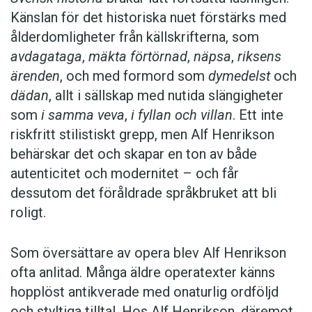
Känslan för det historiska nuet förstärks med
ålderdomligheter från källskrifterna, som
avdagataga
,
mäkta förtörnad
,
näpsa
,
riksens
ärenden
, och med formord som
dymedelst
och
dädan
, allt i sällskap med nutida slängigheter
som
i samma veva
,
i fyllan och villan
. Ett inte
riskfritt stilistiskt grepp, men Alf Henrikson
behärskar det och skapar en ton av både
autenticitet och modernitet – och får
dessutom det föråldrade språkbruket att bli
roligt.
Som översättare av opera blev Alf Henrikson
ofta anlitad. Många äldre operatexter känns
hopplöst antikverade med onaturlig ordföljd
och styltiga tilltal. Hos Alf Henrikson, däremot,