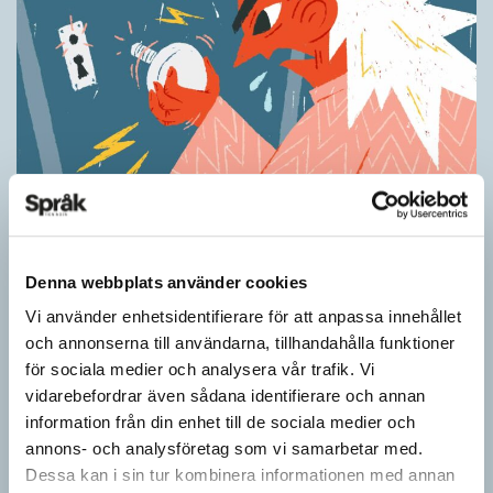
Ordens umgänge avslöjar betydelsen
KRÖNIKOR
”Du kan begripa ett ord genom att titta på vilka det umgås med”
Denna webbplats använder cookies
– ungefär så sa den brittiske språkvetaren John Rupert Firth
(1890–1960) om…
Vi använder enhetsidentifierare för att anpassa innehållet
och annonserna till användarna, tillhandahålla funktioner
för sociala medier och analysera vår trafik. Vi
vidarebefordrar även sådana identifierare och annan
information från din enhet till de sociala medier och
annons- och analysföretag som vi samarbetar med.
Dessa kan i sin tur kombinera informationen med annan