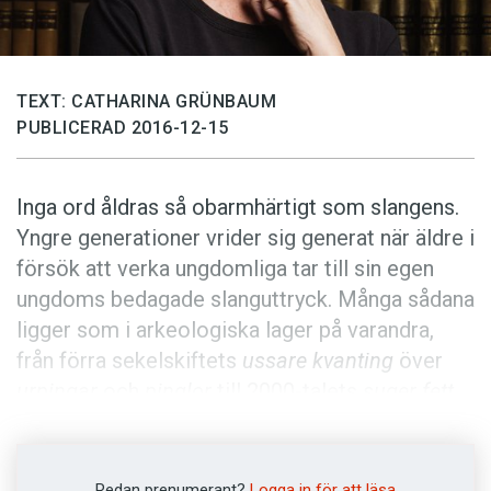
Anmäl till språkpolisen
Föreslå nyord
Annonsera
TEXT: CATHARINA GRÜNBAUM
PUBLICERAD 2016-12-15
Prenumerera
Läs Språktidningen digitalt
Inga ord åldras så obarmhärtigt som slangens.
Press
Yngre generationer vrider sig generat när äldre i
försök att verka ungdomliga tar till sin egen
ungdoms bedagade slanguttryck. Många sådana
ligger som i arkeologiska lager på varandra,
från förra sekelskiftets
ussare kvanting
över
urpingar
och
pinglor
till 2000-talets
suger fett
,
som i sin tur ska täckas över – av vad vet vi
ännu inte.
Redan prenumerant?
Logga in för att läsa