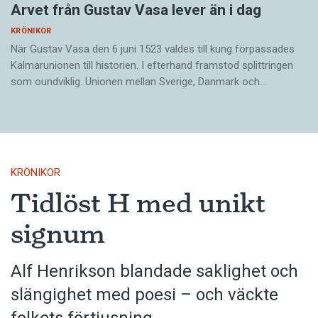
Arvet från Gustav Vasa lever än i dag
KRÖNIKOR
När Gustav Vasa den 6 juni 1523 ­valdes till kung förpassades
Kalmar­unionen till historien. I efterhand framstod splittringen
som ound­viklig. ­Unionen ­mellan Sverige, Danmark och…
KRÖNIKOR
Tidlöst H med unikt
signum
Alf Henrikson blandade saklighet och
slängighet med poesi – och väckte
folkets förtjusning.