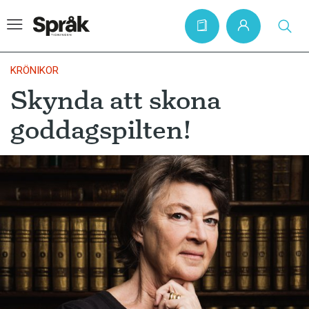
KRÖNIKOR
Skynda att skona
Hem
goddagspilten!
Artiklar
Krönikor
Språkfrågor
Skrivtips
Bokrecensioner
Kviss
Podden