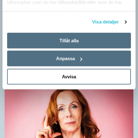
information som du har tillhandahållit eller som de har
samlat in när du har använt deras tjänster.
Visa detaljer
Mesen är ingen fegis
Tillåt alla
KRÖNIKOR
Sveriges vanligaste vinterfågel är en mes. Alltså ingen fegis
Anpassa
precis och inte heller någon oxe, trots namnet. Att den kallas
för talgoxe beror på att…
Avvisa