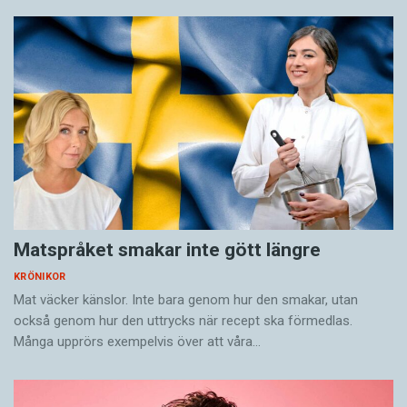
Catharina Grünbaum är språkvårdare och
skribent.
Matspråket smakar inte gött längre
KRÖNIKOR
Mat väcker känslor. Inte bara genom hur den smakar, utan
också genom hur den uttrycks när recept ska förmedlas.
Många upprörs exempelvis över att våra…