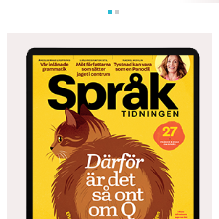
nej, det är för återupplivandet av landskap,
byggnader, bilar, möbler, kläder, frisyrer,
socialgrupperingar – och framför allt språket:
”Nehe, du, nu måste jag kila.” ”Sitter du här och
kuckelurar mitt på blanka förmiddagen!” ”Och
sen kom han och skulle göra sig grön” (’göra sig
viktig’). ”Var lugn för att jag inte glömmer vad
du sade, ja, var så lugn för det!” ”Stina är så
okristligt lat.” ”Jag blir så full i fniss när han tar
på sig den där likbjudarminen.” ”Det är vådligt
synd om fru Boberg, maken spritar.” ”Säg, kan ni
förklara varför?” ”Tack för i jåns, det var rysligt
trevligt.” ”Var så artig!” ”Å, jag ber.”
I min barndom när man hade bokstavsbetyg
fanns det ett sådant som ingen sett, nämligen