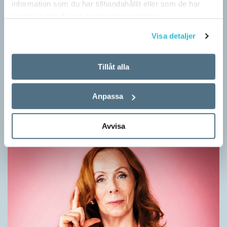
information som du har tillhandahållit eller som de har
samlat in när du har använt deras tjänster.
Visa detaljer
Mesen är ingen fegis
Tillåt alla
KRÖNIKOR
Sveriges vanligaste vinterfågel är en mes. Alltså ingen fegis
Anpassa
precis och inte heller någon oxe, trots namnet. Att den kallas
för talgoxe beror på att…
Avvisa