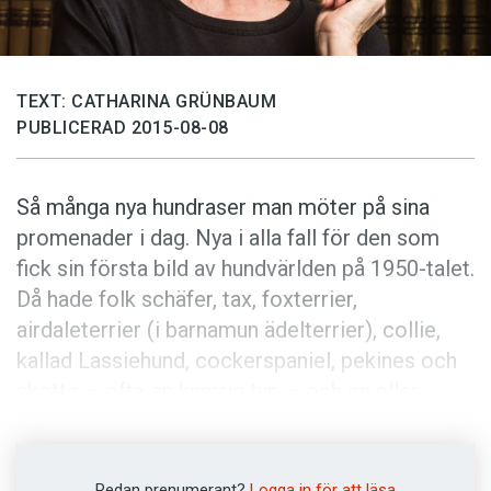
Anmäl till språkpolisen
Föreslå nyord
Annonsera
TEXT: CATHARINA GRÜNBAUM
PUBLICERAD 2015-08-08
Prenumerera
Läs Språktidningen digitalt
Så många nya hundraser man möter på sina
Press
promenader i dag. Nya i alla fall för den som
fick sin första bild av hundvärlden på 1950-talet.
Då hade folk schäfer, tax, foxterrier,
airdaleterrier (i barnamun ädelterrier), collie,
kallad Lassiehund, cockerspaniel, pekines och
skotte – ofta en knarrig typ – och en eller
annan flämtande bulldogg. Kungspudeln var då
lika vanlig som den i dag är sällsynt. Boxer och
dobermannpinscher hade en skarp och
Redan prenumerant?
Logga in för att läsa