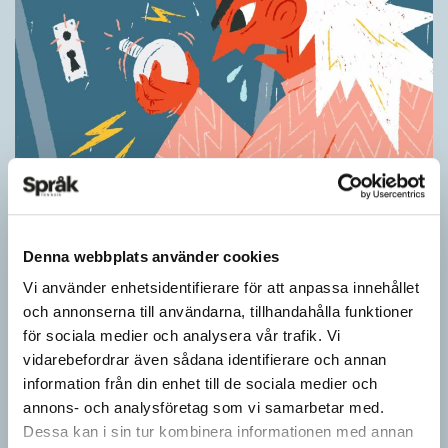
Ordens umgänge avslöjar betydelsen
KRÖNIKOR
”Du kan begripa ett ord genom att titta på vilka det umgås med”
Denna webbplats använder cookies
– ungefär så sa den brittiske språkvetaren John Rupert Firth
(1890–1960) om…
Vi använder enhetsidentifierare för att anpassa innehållet
och annonserna till användarna, tillhandahålla funktioner
för sociala medier och analysera vår trafik. Vi
vidarebefordrar även sådana identifierare och annan
information från din enhet till de sociala medier och
annons- och analysföretag som vi samarbetar med.
Dessa kan i sin tur kombinera informationen med annan