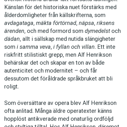
Känslan för det historiska nuet förstärks med
ålderdomligheter från källskrifterna, som
avdagataga
,
mäkta förtörnad
,
näpsa
,
riksens
ärenden
, och med formord som
dymedelst
och
dädan
, allt i sällskap med nutida slängigheter
som
i samma veva
,
i fyllan och villan
. Ett inte
riskfritt stilistiskt grepp, men Alf Henrikson
behärskar det och skapar en ton av både
autenticitet och modernitet – och får
dessutom det föråldrade språkbruket att bli
roligt.
Som översättare av opera blev Alf Henrikson
ofta anlitad. Många äldre operatexter känns
hopplöst antikverade med onaturlig ordföljd
och styltiga tilltal. Hos Alf Henrikson, däremot,