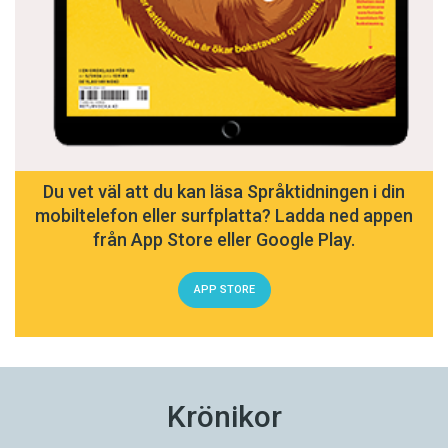
tar in denna etymologi i definitionen: ”Hundras
som utmärker sig genom sin mycket korta nos
och sin mycket rynkiga panna, som ger hunden
ett misslynt eller argsint utseende.”
Mopsa sig
och
vara mopsig
, det vill säga ’uppnosig’, går
tillbaka på hunden mops och dess förmenta
själsegenskaper.
Du vet väl att du kan läsa Språktidningen i din
mobiltelefon eller surfplatta? Ladda ned appen
Själv har jag bara mött älskliga individer av
från App Store eller Google Play.
denna ras.
APP STORE
Men liksom
Karo
var allmänbenämningen på
stora beskedliga gårdvarar var
Moppe
en gång
allmännamnet för mopsen. ”En gammal fröken,
som egde tre moppar, men inga barn”, skriver
Krönikor
Victoria Benedictsson 1887. Dammopsar