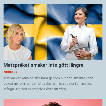
kallades på motsvarande sätt
Moppa
: ”En
Moppa, brun till färgen och mycket fet, är
bortsprungen”, annonserades det i
Stockholmstidningen Dagligt Allehanda 1793.
Vilket namn får beteckna dagens och
morgondagens hund? Eller har sällskapshunden
blivit alltför individualiserad för att omtalas
med ett allmännamn?
Matspråket smakar inte gött längre
Catharina Grünbaum är språkvårdare och
KRÖNIKOR
skribent.
Mat väcker känslor. Inte bara genom hur den smakar, utan
också genom hur den uttrycks när recept ska förmedlas.
Många upprörs exempelvis över att våra…