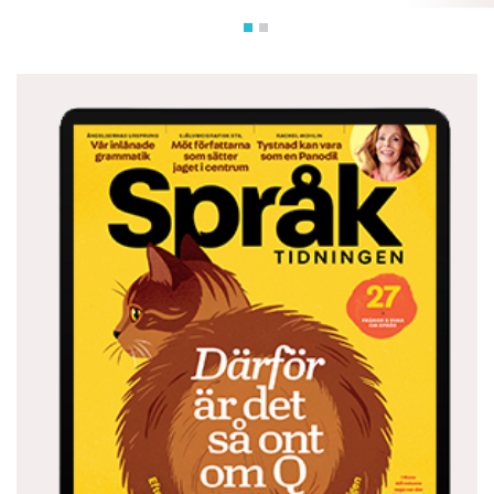
vara lite förmer. (Jämför med
fullblod
,
av ädelt
blod
.)
För en icke tysktalande låter
schnauzer
kanske
skarpt och uppfordrande, men innebörden är
snarare skämtsam:
Schnauz
står för ’mustasch’,
en förkortning av
Schnauzbart
, det vill säga
skägg i snytet.
Mopsen
, till sist, är väl den hundras som mest
av alla förlöjligats genom historien, säkert för
att den föredragits av äldre fruntimmer,
topplacerad på mobbningslistan. Ursprunget är
holländskt: verbet
moppen
betyder ’vara
surmulen’.
Svenska Akademiens ordbok
, SAOB,