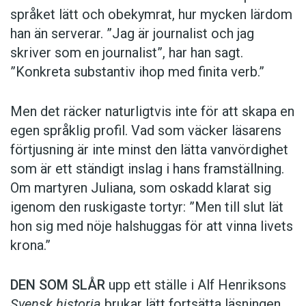
språket lätt och obekymrat, hur mycken lärdom
han än serverar. ”Jag är journalist och jag
skriver som en journalist”, har han sagt.
”Konkreta substantiv ihop med finita verb.”
Men det räcker naturligtvis inte för att skapa en
egen språklig profil. Vad som väcker läsarens
förtjusning är inte minst den lätta vanvördighet
som är ett ständigt inslag i hans framställning.
Om martyren Juliana, som oskadd klarat sig
igenom den ruskigaste tortyr: ”Men till slut lät
hon sig med nöje halshuggas för att vinna livets
krona.”
DEN SOM SLÅR
upp ett ställe i Alf Henriksons
Svensk historia
brukar lätt fortsätta läsningen.