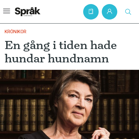
KRÖNIKOR
En gång i tiden hade
Hem
hundar hundnamn
Artiklar
Krönikor
Språkfrågor
Skrivtips
Bokrecensioner
Kviss
Podden