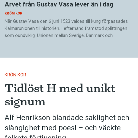
Arvet från Gustav Vasa lever än i dag
KRÖNIKOR
När Gustav Vasa den 6 juni 1523 ­valdes till kung förpassades
Kalmar­unionen till historien. I efterhand framstod splittringen
som ound­viklig. ­Unionen ­mellan Sverige, Danmark och…
KRÖNIKOR
Tidlöst H med unikt
signum
Alf Henrikson blandade saklighet och
slängighet med poesi – och väckte
folkets förtjusning.