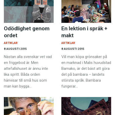
Odödlighet genom
En lektion i språk +
ordet
makt
ARTIKLAR
ARTIKLAR
8 AUGUSTI 2015
8 AUGUSTI 2015
Nästan alla svenskar vet vad
Vill man köpa grönsaker på
en friggebod är. Men
en marknad i Malis huvudstad
attefallshuset är ännu inte
Bamako, är det bäst att göra
lika spritt. Båda orden
det på bambara – landets
hänvisar till små hus som
största språk. Bambara
man kan bygga…
fungerar…