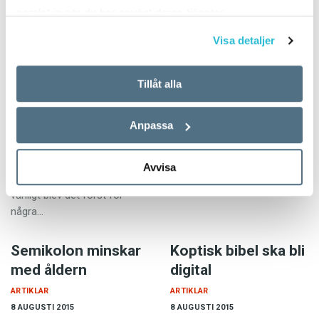
samlat in när du har använt deras tjänster.
Visa detaljer
Misogyn
7–2015
KRÖNIKOR
8 AUGUSTI 2015
Tillåt alla
8 AUGUSTI 2015
Så skapas språken vi hör på
Misogyn, som började
film och tv. Följ med bakom
Anpassa
användas i svenskan på
kulisserna och möt skaparna
1800-talet, är ett ord som
av de språk som konstrueras
dyker upp i August
till böcker, tv-serier och…
Avvisa
Strindbergs skrifter. Mera
vanligt blev det först för
några…
Semikolon minskar
Koptisk bibel ska bli
med åldern
digital
ARTIKLAR
ARTIKLAR
8 AUGUSTI 2015
8 AUGUSTI 2015