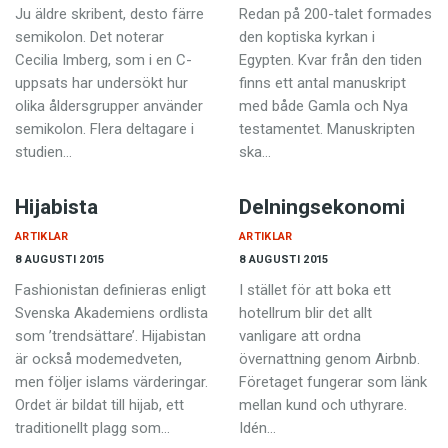
Ju äldre skribent, desto färre
Redan på 200-talet formades
semikolon. Det noterar
den koptiska kyrkan i
Cecilia Imberg, som i en C-
Egypten. Kvar från den tiden
uppsats har undersökt hur
finns ett antal manuskript
olika åldersgrupper använder
med både Gamla och Nya
semikolon. Flera deltagare i
testamentet. Manuskripten
studien…
ska…
Hijabista
Delningsekonomi
ARTIKLAR
ARTIKLAR
8 AUGUSTI 2015
8 AUGUSTI 2015
Fashionistan definieras enligt
I stället för att boka ett
Svenska Akademiens ordlista
hotellrum blir det allt
som ’trendsättare’. Hijabistan
vanligare att ordna
är också modemedveten,
övernattning genom Airbnb.
men följer islams värderingar.
Företaget fungerar som länk
Ordet är bildat till hijab, ett
mellan kund och uthyrare.
traditionellt plagg som…
Idén…