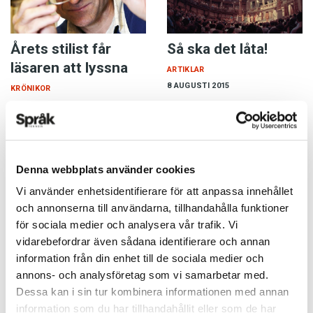
Årets stilist får
Så ska det låta!
läsaren att lyssna
ARTIKLAR
8 AUGUSTI 2015
KRÖNIKOR
8 AUGUSTI 2015
William Shakespeare var en
man för alla tider, menade
Grannar, politiker,
dramatikern Ben Johnson
arbetskamrater, flyktingar,
om sin samtida kollega: ”He
konsulter, kusiner och
Denna webbplats använder cookies
was not of an age, but for
många, många andra.
all…
Tusentals röster omger oss.
Vi använder enhetsidentifierare för att anpassa innehållet
Hur få ordning på detta brus?
och annonserna till användarna, tillhandahålla funktioner
God journalistik, är det
för sociala medier och analysera vår trafik. Vi
uppfordrande…
vidarebefordrar även sådana identifierare och annan
information från din enhet till de sociala medier och
annons- och analysföretag som vi samarbetar med.
Dessa kan i sin tur kombinera informationen med annan
information som du har tillhandahållit eller som de har