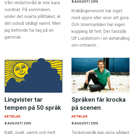
Anmäl till språkpolisen
8 AUGUSTI 2015
Vårt vindsförråd är inte bara
oordnat. På sommaren,
Kräkångersnoret har inget
Föreslå nyord
under det svarta plåttaket, är
med spyor eller snor att göra.
det också olidligt varmt. Men
Annonsera
Och Istermyrliden har ingen
jag behövde ha tag på en
koppling till fett. Det fastslår
Prenumerera
gammal…
Ulf Lundström i en avhandling
om ortnamn…
Läs Språktidningen digitalt
Press
Lingvister tar
Språken får krocka
tempen på 50 språk
på scenen
ARTIKLAR
ARTIKLAR
8 AUGUSTI 2015
8 AUGUSTI 2015
Kallt, svalt, varmt och hett.
Teckenspråk kan göra sådant