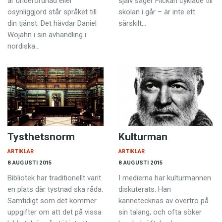
är underordnad eller
själv säger Flickan cyklade till
osynliggjord står språket till
skolan i går – är inte ett
din tjänst. Det hävdar Daniel
särskilt…
Wojahn i sin avhandling i
nordiska…
Tysthetsnorm
Kulturman
ARTIKLAR
ARTIKLAR
8 AUGUSTI 2015
8 AUGUSTI 2015
Bibliotek har traditionellt varit
I medierna har kulturmannen
en plats där tystnad ska råda.
diskuterats. Han
Samtidigt som det kommer
kännetecknas av övertro på
uppgifter om att det på vissa
sin talang, och ofta söker