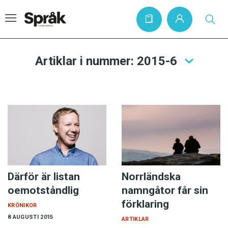
Artiklar i nummer: 2015-6
Hem
Artiklar
Krönikor
Språkfrågor
Skrivtips
Bokrecensioner
Därför är listan
Norrländska
oemotståndlig
namngåtor får sin
Kviss
förklaring
KRÖNIKOR
Podden
8 AUGUSTI 2015
ARTIKLAR