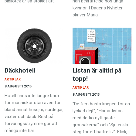
bibliotek är så stökigt att…
han bekräftelse hos unga
kvinnor. I Dagens Nyheter
skriver Maria…
Däckhotell
Listan är alltid på
topp!
ARTIKLAR
8 AUGUSTI 2015
ARTIKLAR
8 AUGUSTI 2015
Hotell finns inte längre bara
för människor utan även för
”De fem bästa knepen för en
bland annat husdjur, surdegar,
lyckad dejt”, ”Här är listan
växter och däck. Brist på
med de tio nyttigaste
förvaringsutrymme gör att
grönsakerna” och ”Sju enkla
många inte har…
steg för ett bättre liv”. Klick,…