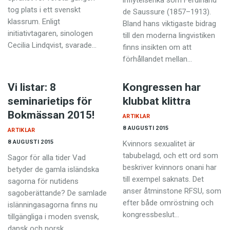
inflytelserika som Ferdinand
tog plats i ett svenskt
de Saussure (1857–1913).
klassrum. Enligt
Bland hans viktigaste bidrag
initiativtagaren, sinologen
till den moderna lingvistiken
Cecilia Lindqvist, svarade…
finns insikten om att
förhållandet mellan…
Vi listar: 8
Kongressen har
seminarietips för
klubbat klittra
Bokmässan 2015!
ARTIKLAR
8 AUGUSTI 2015
ARTIKLAR
8 AUGUSTI 2015
Kvinnors sexualitet är
tabubelagd, och ett ord som
Sagor för alla tider Vad
beskriver kvinnors onani har
betyder de gamla isländska
till exempel saknats. Det
sagorna för nutidens
anser åtminstone RFSU, som
sagoberättande? De samlade
efter både omröstning och
islänningasagorna finns nu
kongressbeslut…
tillgängliga i moden svensk,
dansk och norsk…