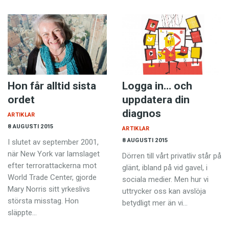
Hon får alltid sista
Logga in… och
ordet
uppdatera din
diagnos
ARTIKLAR
8 AUGUSTI 2015
ARTIKLAR
8 AUGUSTI 2015
I slutet av september 2001,
när New York var lamslaget
Dörren till vårt privatliv står på
efter terrorattackerna mot
glänt, ibland på vid gavel, i
World Trade Center, gjorde
sociala medier. Men hur vi
Mary Norris sitt yrkeslivs
uttrycker oss kan avslöja
största misstag. Hon
betydligt mer än vi…
släppte…