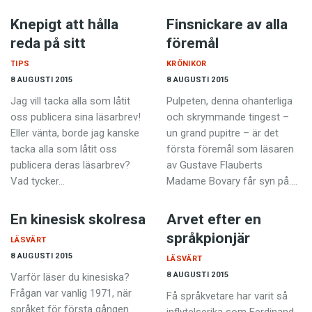
Knepigt att hålla
Finsnickare av alla
reda på sitt
föremål
TIPS
KRÖNIKOR
8 AUGUSTI 2015
8 AUGUSTI 2015
Jag vill tacka alla som låtit
Pulpeten, denna ohanterliga
oss publicera sina läsarbrev!
och skrymmande tingest –
Eller vänta, borde jag kanske
un grand pupitre – är det
tacka alla som låtit oss
första föremål som läsaren
publicera deras läsarbrev?
av Gustave Flauberts
Vad tycker…
Madame Bovary får syn på.…
En kinesisk skolresa
Arvet efter en
språkpionjär
LÄSVÄRT
8 AUGUSTI 2015
LÄSVÄRT
8 AUGUSTI 2015
Varför läser du kinesiska?
Frågan var vanlig 1971, när
Få språkvetare har varit så
språket för första gången