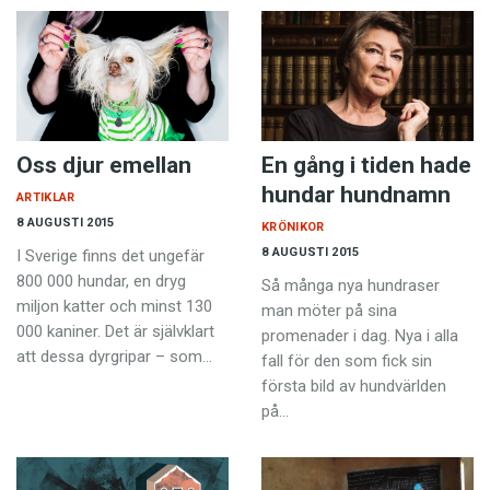
Oss djur emellan
En gång i tiden hade
hundar hundnamn
ARTIKLAR
8 AUGUSTI 2015
KRÖNIKOR
8 AUGUSTI 2015
I Sverige finns det ungefär
800 000 hundar, en dryg
Så många nya hundraser
miljon katter och minst 130
man möter på sina
000 kaniner. Det är självklart
promenader i dag. Nya i alla
att dessa dyrgripar – som…
fall för den som fick sin
första bild av hundvärlden
på…