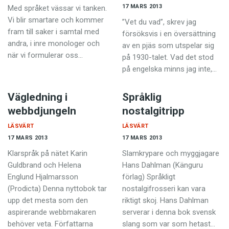
17 MARS 2013
Med språket vässar vi tanken.
Vi blir smartare och kommer
”Vet du vad”, skrev jag
fram till saker i samtal med
försöksvis i en översättning
andra, i inre monologer och
av en pjäs som utspelar sig
när vi formu­lerar oss…
på 1930-talet.­ Vad det stod
på engelska minns jag inte,…
Vägledning i
Språklig
webbdjungeln
nostalgitripp
LÄSVÄRT
LÄSVÄRT
17 MARS 2013
17 MARS 2013
Klarspråk på nätet Karin
Slamkrypare och myggjagare
Guldbrand och Helena
Hans Dahlman (Känguru
Englund Hjalmarsson
förlag) Språkligt
(Prodicta) Denna nyttobok tar
nostalgifrosseri kan vara
upp det mesta som den
riktigt skoj. Hans Dahlman
aspirerande webb­makaren
serverar i denna bok svensk
behöver veta. Författarna
slang som var som hetast…