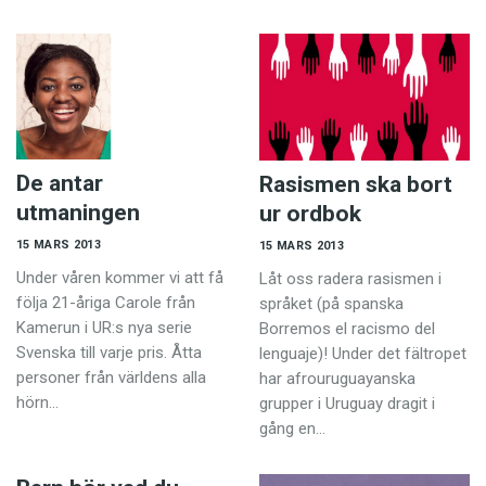
De antar
Rasismen ska bort
utmaningen
ur ordbok
15 MARS 2013
15 MARS 2013
Under våren kommer vi att få
Låt oss radera rasismen i
följa 21-åriga Carole från
språket (på spanska
Kamerun i UR:s nya serie
Borremos el racismo del
Svenska till varje pris. Åtta
lenguaje)! Under det fältropet
personer från världens alla
har afrouruguay­anska
hörn…
grupper i Uruguay dragit­ i
gång en…