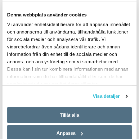
hur man uttalar bokstaven s.
söka ord på valfritt språk i
Det hävdar…
Norden och…
Denna webbplats använder cookies
Vi använder enhetsidentifierare för att anpassa innehållet
Sydsamiska får
Allra schysstaste
och annonserna till användarna, tillhandahålla funktioner
hjälp av kbt
sättet att stava
för sociala medier och analysera vår trafik. Vi
15 MARS 2013
ARTIKLAR
vidarebefordrar även sådana identifierare och annan
15 MARS 2013
Nio personer har under ett år
information från din enhet till de sociala medier och
fått hjälp att våga tala
Sjyst är enligt Språkrådet
annons- och analysföretag som vi samarbetar med.
sydsamiska på Samiskt
bästa sättet att stava det
Dessa kan i sin tur kombinera informationen med annan
språkcentrum i Östersund. –
adjektiv som också skrivs
information som du har tillhandahållit eller som de har
Det gäller att möta och
juste, schyst och schysst. I
samlat in när du har använt deras tjänster.
erkänna sina…
ordböcker varierar
rekommendationerna. De
Visa detaljer
läsare som röstat…
Tillåt alla
Gubbploga
Kraftfulla ord
15 MARS 2013
ARTIKLAR
Anpassa
15 MARS 2013
Vinterns snökaos blev en