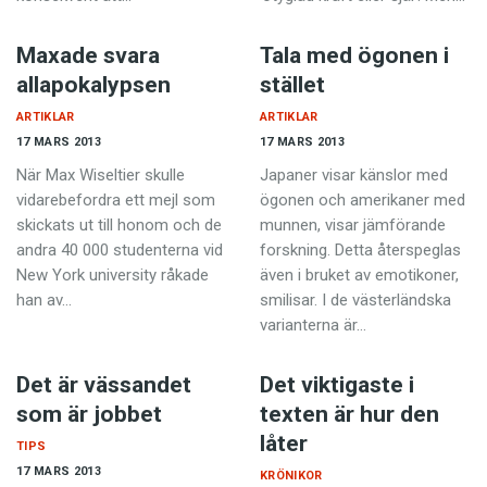
Anmäl till språkpolisen
Föreslå nyord
Maxade svara
Tala med ögonen i
allapokalypsen
stället
Annonsera
ARTIKLAR
ARTIKLAR
Prenumerera
17 MARS 2013
17 MARS 2013
Läs Språktidningen digitalt
När Max Wiseltier skulle
Japaner visar känslor med
vidarebefordra ett mejl som
ögonen och amerikaner med
Press
skickats ut till honom och de
munnen,­ visar jämförande
andra 40 000 studenterna vid
forskning. Detta återspeglas
New York university råkade
även i bruket av emotikoner,
han av…
smilisar. I de västerländska
varianterna är…
Det är vässandet
Det viktigaste i
som är jobbet
texten är hur den
låter
TIPS
17 MARS 2013
KRÖNIKOR