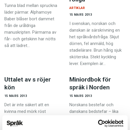
Tunna blad mellan spruckna
ARTIKLAR
läder pärmar. Alphamoye
15 MARS 2013
Baber blåser bort dammet
I svenskan, norskan och
från de uråldriga
danskan är särskrivning en
manuskripten. Pärmarna av
het språkvårdsfråga. Skjut
får- och getskinn har nötts
dörren, fel anmäld, hög
så att lädret…
stadielärare. Brun hårig sjuk
sköterska. Stekt kyckling
lever. Exemplen är…
Uttalet av s röjer
Miniordbok för
kön
språk i Norden
15 MARS 2013
15 MARS 2013
Det är inte säkert att en
Norskans bestefar och
kvinna med mörk röst
danskans bedstefar – lika
uppfattas som manlig. Det
ord, men låter de lika? I
handlar nämligen mycket om
Nordisk miniordbok kan man