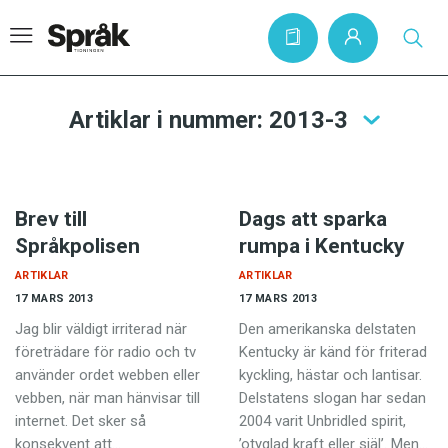
Artiklar i nummer: 2013-3
Hem
Artiklar
Brev till
Dags att sparka
Krönikor
Språkpolisen
rumpa i Kentucky
Språkfrågor
ARTIKLAR
ARTIKLAR
17 MARS 2013
17 MARS 2013
Skrivtips
Jag blir väldigt irriterad när
Den amerikanska delstaten
Bokrecensioner
företrädare för radio och tv
Kentucky är känd för friterad
använder ordet webben eller
kyckling, hästar och lantisar.
Kviss
vebben, när man hänvisar till
Delstatens slogan har sedan
Podden
internet. Det sker så
2004 varit Unbridled spirit,
konsekvent att…
’otyglad kraft eller själ’. Men…