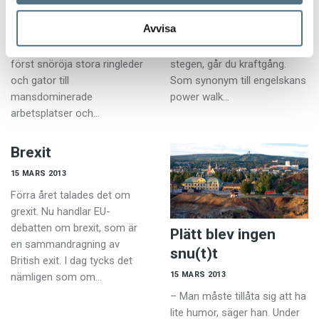
jämställdhetsfråga när det
1 kraftgång. Om du går med
Avvisa
uppdagades att man i vissa
full kraft, pendlar med
kommuner prioriterade att
armarna och skjuter ifrån i
först snöröja stora ringleder
stegen, går du kraftgång.
och gator till
Som synonym till engelskans
mansdominerade
power walk…
arbetsplatser och…
Brexit
15 MARS 2013
Förra året talades det om
grexit. Nu handlar EU-
debatten om brexit, som är
Plätt blev ingen
en sammandragning av
snu(t)t
British exit. I dag tycks det
15 MARS 2013
nämligen som om…
– Man måste tillåta sig att ha
lite humor, säger han. Under