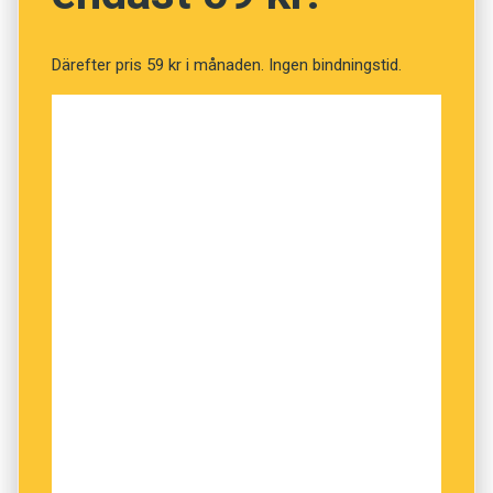
faktum. Universitetet har nu bytt system för att
hantera grupp­utskick. Mer än en
svara
Därefter pris 59 kr i månaden. Ingen bindningstid.
allapokalyps
vill man nog inte uppleva.