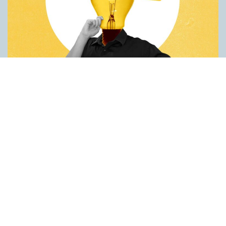
Fler idéer på förstaspråket
ARTIKLAR
Kreativiteten hämmas när en person inte kan använda sitt
förstaspråk. Det visar en studie utförd vid universitetet Koç i
Turkiet. Deltagarna var studenter som hade turkiska som
förstaspråk men som också behärskade engelska på hög nivå.
Studenterna fick göra två olika försök på både turkiska och
engelska. Det första gick ut på att hitta på nya
användningsområden för vardagsföremål. Det andra handlade
om att finna ett gemensamt ord för tre ord som inte tycktes ha
något samband. Resultaten var genomgående bättre när