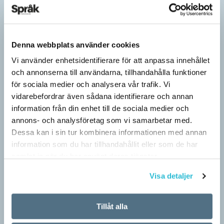
Denna webbplats använder cookies
Vi använder enhetsidentifierare för att anpassa innehållet
och annonserna till användarna, tillhandahålla funktioner
för sociala medier och analysera vår trafik. Vi
vidarebefordrar även sådana identifierare och annan
information från din enhet till de sociala medier och
annons- och analysföretag som vi samarbetar med.
Dessa kan i sin tur kombinera informationen med annan
Hundfiskare vill få någon på kroken
information som du har tillhandahållit eller som de har
ARTIKLAR
samlat in när du har använt deras tjänster.
Fråga: Jag har hört om catfishing, men nu har jag sett
Visa detaljer
dogfishing användas om folks profiler på dejtningappar också.
Vad betyder det? Jona Svar: Både…
Tillåt alla