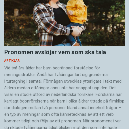
Pronomen avslöjar vem som ska tala
ARTIKLAR
Vid två års ålder har barn begränsad förståelse för
meningsstruktur. Ändå har tvååringar lärt sig grunderna
i turtagning i samtal. Förmågan utvecklas ytterligare i takt med
åldern medan ettåringar ännu inte har snappat upp den. Det
visar en studie utförd av nederländska forskare. Forskarna har
kartlagt ögonrörelserna när barn i olika åldrar tittade på filmklipp
där dialogen mellan två personer bland annat innehöll frågor –
en typ av meningar som ofta kännetecknas av att ett verb
kommer tidigt och följs av ett pronomen. När pronomenet var
du riktade tvååringarna tidigt blicken mot den som inte hade