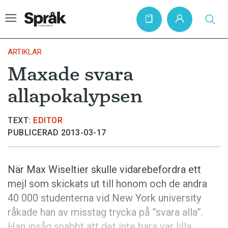
ARTIKLAR
Maxade svara
Hem
allapokalypsen
Artiklar
Krönikor
TEXT:
EDITOR
PUBLICERAD 2013-03-17
Språkfrågor
Skrivtips
När Max Wiseltier skulle vidarebefordra ett
Bokrecensioner
mejl som skickats ut till honom och de andra
Kviss
40 000 studenterna vid New York university
råkade han av misstag trycka på ”svara alla”.
Podden
Han insåg snabbt att det inte bara var lilla