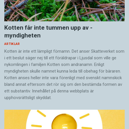
Kotten får inte tummen upp av ­
myndigheten
ARTIKLAR
Kotten är inte ett lämpligt förnamn. Det anser Skatte­verket som
i ett beslut säger nej till ett föräldra­par i Ljusdal som ville ge
nykomlingen i familjen Kotten som andranamn. Enligt
myndigheten skulle namnet kunna leda till obehag för bäraren.
Kotten anses heller inte vara förenligt med svenskt namnskick
bland annat eftersom det rör sig om den bestämda formen av
ett substantiv. Innehållet på denna webbplats är
upphovsrättsligt skyddat.