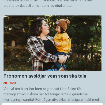
maskulina pluralformer i franskan. Men när sådana ­former
ersätts av dubbel­former som les étudiantes…
Pronomen avslöjar vem som ska tala
ARTIKLAR
Vid två års ålder har barn begränsad förståelse för
meningsstruktur. Ändå har tvååringar lärt sig grunderna
i turtagning i samtal. Förmågan utvecklas ytterligare i takt med…