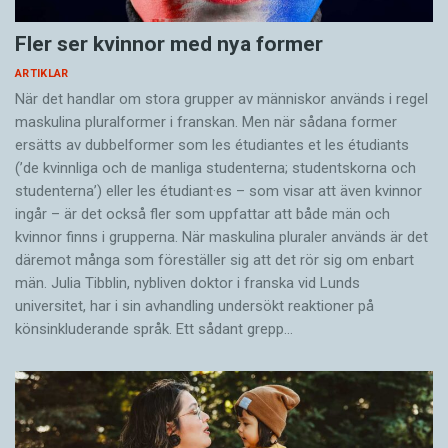
Fler ser kvinnor med nya former
ARTIKLAR
När det handlar om stora grupper av människor används i regel
maskulina pluralformer i franskan. Men när sådana ­former
ersätts av dubbel­former som les étudiantes et les étudiants
(’de kvinnliga och de manliga studenterna; studentskorna och
studenterna’) eller les étudiant·es – som visar att även kvinnor
ingår – är det också fler som uppfattar att både män och
kvinnor finns i grupperna. När maskulina pluraler används är det
där­emot många som föreställer sig att det rör sig om enbart
män. Julia Tibblin, nybliven doktor i franska vid Lunds
universitet, har i sin avhandling undersökt reaktioner på
könsinkluderande språk. Ett sådant grepp…