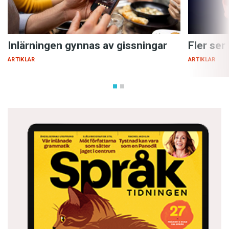
Inlärningen gynnas av gissningar
Fler ser
ARTIKLAR
ARTIKLAR