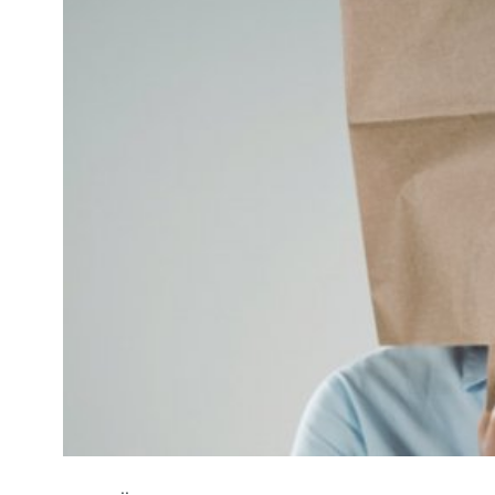
Kviss
Podden
Anmäl till 
Föreslå nyo
Annonsera
Prenumerer
Läs Språkti
Press