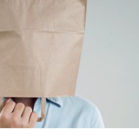
språkpolisen
rd
a
dningen digitalt