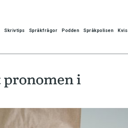
Skrivtips
Språkfrågor
Podden
Språkpolisen
Kvis
t pronomen i
oner