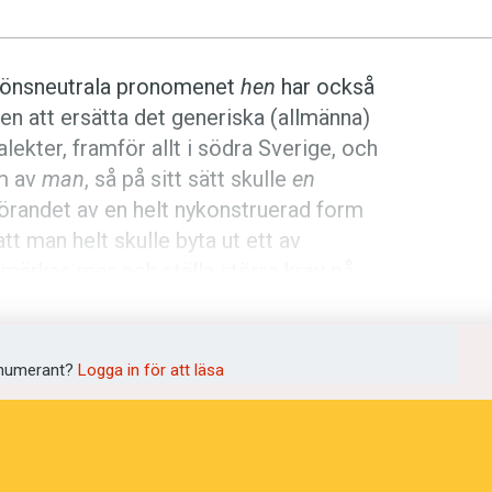
 könsneutrala pronomenet
hen
har också
gen att ersätta det generiska (allmänna)
ialekter, framför allt i södra Sverige, och
rm av
man
, så på sitt sätt skulle
en
förandet av en helt nykonstruerad form
tt man helt skulle byta ut ett av
 märkas mer och ställa större krav på
h
en
en del konkurrens av andra
numerant?
Logga in för att läsa
s ofta
han
som generiskt pronomen.
Du
esta torde ha märkt har det blivit rätt
elsk påverkan som en trolig förklaring.
en passiv konstruktion (som jag har