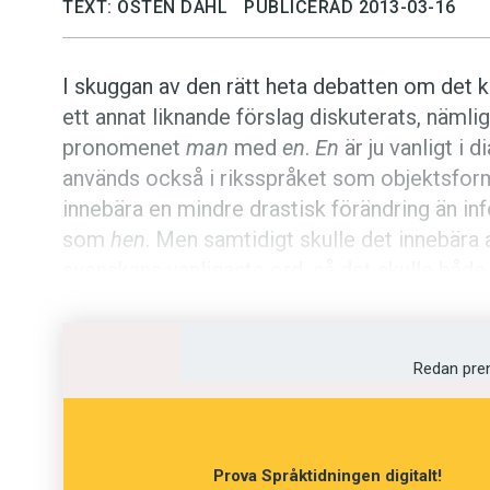
TEXT: ÖSTEN DAHL
PUBLICERAD 2013-03-16
I skuggan av den rätt heta debatten om det
ett annat liknande förslag diskuterats, nämli
pronomenet
man
med
en
.
En
är ju vanligt i d
används också i riksspråket som objektsfo
innebära en mindre drastisk förändring än in
som
hen
. Men samtidigt skulle det innebära a
svenskans vanligaste ord, så det skulle både
talarna.
Inom det svenska språkområdet har
man
oc
Redan pre
uttryckssätt. I delar av norra Sverige använd
förekommer också i dialekterna och som de fl
mycket vanligare också i riksspråket med eng
Prova Språktidningen digitalt!
I skriftspråket kan
man
ofta undvikas genom 