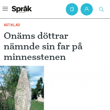
ARTIKLAR
Onäms döttrar
Hem
nämnde sin far på
Artiklar
minnesstenen
Krönikor
Språkfrågor
Skrivtips
Bokrecensioner
Kviss
Podden