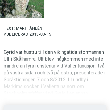
Anmäl till språkpolisen
Föreslå nyord
Annonsera
TEXT: MARIT ÅHLÉN
Prenumerera
PUBLICERAD 2013-03-15
Läs Språktidningen digitalt
Press
Gyrid var hustru till den vikingatida stormannen
Ulf i Skålhamra. Ulf blev ihågkommen med inte
mindre än fyra runstenar vid Vallentunasjön, två
på västra sidan och två på östra, presenterade i
Språktidningen 7 och 8/2012. I Lundby i
Markims socken i Vallentuna norr om
Stockholm träffar vi på Gyrid i en annan
runstenstext. Där har hon tillsammans med sin
syster Gudlög låtit utföra ett