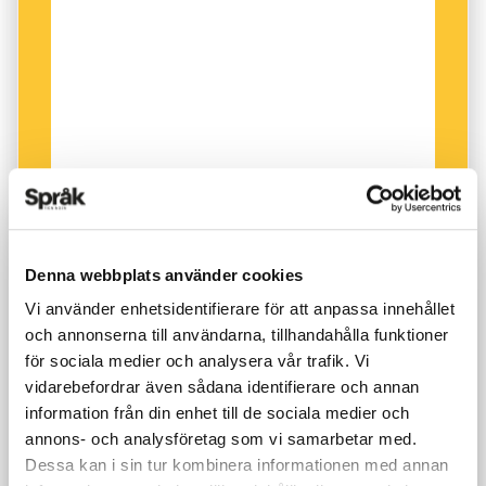
i en senare artikel, är utförd till minne av Onäms
dotter Fastvi. Om sammankopplingen är riktig
har Onäm förutom Gyrid och Gudlög alltså haft
ytterligare en dotter, Fastvi.
Pronomenet
de
, som följer efter systrarnas
namn, syftar alltså på två kvinnor. Detta
pronomen hade i det runsvenska språket tre
olika genusformer. När det syftade på flera män
Denna webbplats använder cookies
användes den maskulina formen
þæir
, och var
Vi använder enhetsidentifierare för att anpassa innehållet
det som här enbart kvinnor var det
och annonserna till användarna, tillhandahålla funktioner
femininformen
þar
som brukades. Om
för sociala medier och analysera vår trafik. Vi
pronomenet åsyftade personer av båda könen
vidarebefordrar även sådana identifierare och annan
användes neutrumformen
þau
.
information från din enhet till de sociala medier och
annons- och analysföretag som vi samarbetar med.
Dessa kan i sin tur kombinera informationen med annan
Trots den något omilda behandlingen är