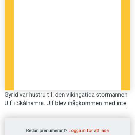
över varför runristaren fann det befogat att
avsluta texten med uppmaningen ”Tyd dessa!”.
Marit Åhlén är intendent vid Kungliga Gustav
Adolfs Akademien för svensk folkkultur.
Gyrid var hustru till den vikingatida stormannen
Ulf i Skålhamra. Ulf blev ihågkommen med inte
mindre än fyra runstenar vid Vallentunasjön, två
på västra sidan och två på östra, presenterade i
Språktidningen 7 och 8/2012. I Lundby i
Redan prenumerant?
Logga in för att läsa