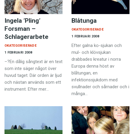
Ingela ’Pling’
Blåtunga
Forsman –
OKATEGORISERADE
Schlagerarbete
1 FEBRUARI 2008
Efter galna ko-sjukan och
OKATEGORISERADE
mul- och klövsjukan
1 FEBRUARI 2008
drabbades kreatur i norra
–?En dålig sångtext är en text
Europa denna höst av
som inte säger något över
blåtungan, en
huvud taget. Där orden är ljud
infektionssjukdom med
och nästan används som ett
svullnader och sårnader och i
instrument. Efter mer…
många…