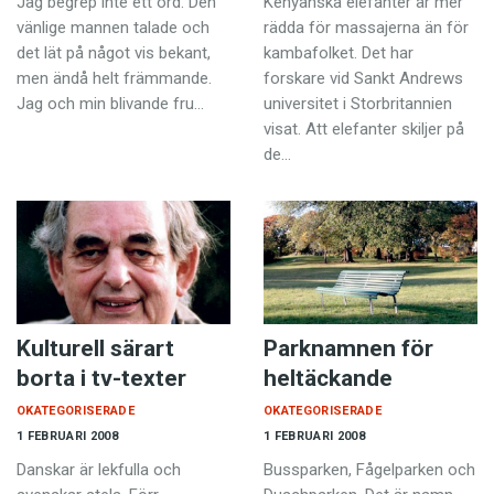
Jag begrep inte ett ord. Den
Kenyanska elefanter är mer
Anmäl till språkpolisen
vänlige mannen talade och
rädda för massajerna än för
Föreslå nyord
det lät på något vis bekant,
kambafolket. Det har
men ändå helt främmande.
forskare vid Sankt Andrews
Annonsera
Jag och min blivande fru…
universitet i Storbritannien
visat. Att elefanter skiljer på
Prenumerera
de…
Läs Språktidningen digitalt
Press
Kulturell särart
Parknamnen för
borta i tv-texter
heltäckande
OKATEGORISERADE
OKATEGORISERADE
1 FEBRUARI 2008
1 FEBRUARI 2008
Danskar är lekfulla och
Bussparken, Fågelparken och