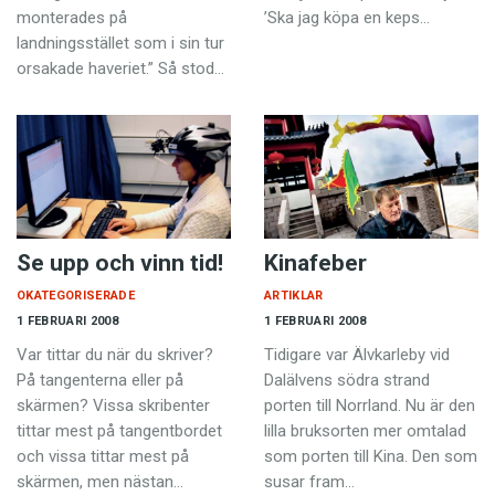
monterades på
’Ska jag köpa en keps…
landningsstället som i sin tur
orsakade haveriet.” Så stod…
Se upp och vinn tid!
Kinafeber
OKATEGORISERADE
ARTIKLAR
1 FEBRUARI 2008
1 FEBRUARI 2008
Var tittar du när du skriver?
Tidigare var Älvkarleby vid
På tangenterna eller på
Dalälvens södra strand
skärmen? Vissa skribenter
porten till Norrland. Nu är den
tittar mest på tangentbordet
lilla bruksorten mer omtalad
och vissa tittar mest på
som porten till Kina. Den som
skärmen, men nästan…
susar fram…