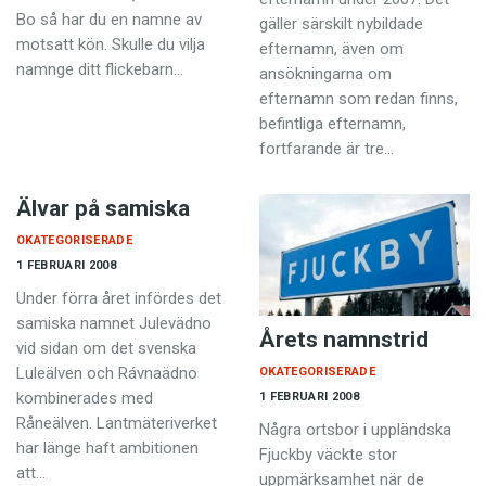
Bo så har du en namne av
gäller särskilt nybildade
motsatt kön. Skulle du vilja
efternamn, även om
namnge ditt flickebarn…
ansökningarna om
efternamn som redan finns,
befintliga efternamn,
fortfarande är tre…
Älvar på samiska
OKATEGORISERADE
1 FEBRUARI 2008
Under förra året infördes det
samiska namnet Julevädno
Årets namnstrid
vid sidan om det svenska
Luleälven och Rávnaädno
OKATEGORISERADE
kombinerades med
1 FEBRUARI 2008
Råneälven. Lantmäteriverket
Några ortsbor i uppländska
har länge haft ambitionen
Fjuckby väckte stor
att…
uppmärksamhet när de