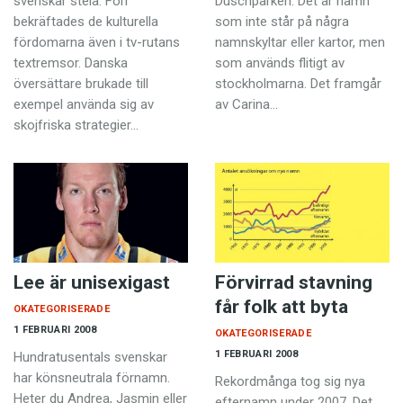
svenskar stela. Förr
Duschparken. Det är namn
bekräftades de kulturella
som inte står på några
fördomarna även i tv-rutans
namnskyltar eller kartor, men
textremsor. Danska
som används flitigt av
översättare brukade till
stockholmarna. Det framgår
exempel använda sig av
av Carina…
skojfriska strategier…
Lee är unisexigast
Förvirrad stavning
får folk att byta
OKATEGORISERADE
1 FEBRUARI 2008
OKATEGORISERADE
1 FEBRUARI 2008
Hundratusentals svenskar
har könsneutrala förnamn.
Rekordmånga tog sig nya
Heter du Andrea, Jasmin eller
efternamn under 2007. Det