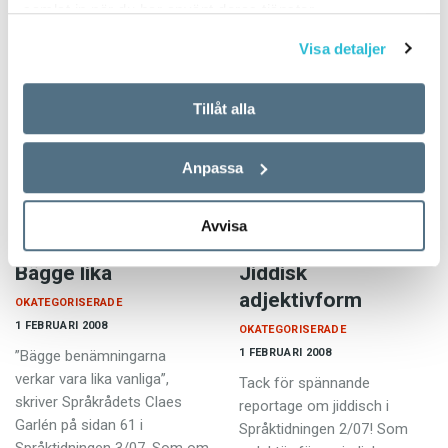
samlat in när du har använt deras tjänster.
Mumbai
OKATEGORISERADE
1 FEBRUARI 2008
Visa detaljer
ARTIKLAR
1 FEBRUARI 2008
Plus: Fåglarnas dialekter
Svenske kockens melodi En
Bombay. Stora kontraster
Tillåt alla
gemensam grammatik De
mellan lyx och slum, skönhet
håller koll på SAOL – Möt
och fulhet. En stad jag oroas
Anpassa
Scrabble-entusiasterna
och blir glad av, älskar och
blir ilsken på. Dubbelheten
har…
Avvisa
Bägge lika
Jiddisk
adjektivform
OKATEGORISERADE
1 FEBRUARI 2008
OKATEGORISERADE
1 FEBRUARI 2008
”Bägge benämningarna
verkar vara lika vanliga”,
Tack för spännande
skriver Språkrådets Claes
reportage om jiddisch i
Garlén på sidan 61 i
Språktidningen 2/07! Som