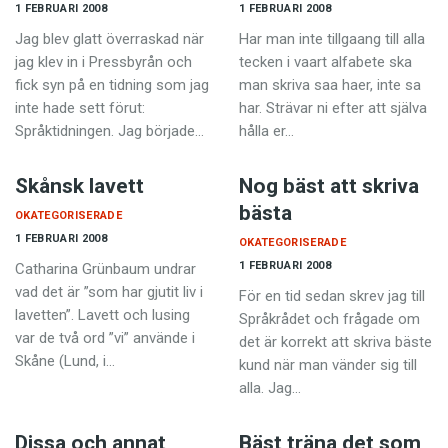
1 FEBRUARI 2008
1 FEBRUARI 2008
Jag blev glatt överraskad när
Har man inte tillgaang till alla
jag klev in i Pressbyrån och
tecken i vaart alfabete ska
fick syn på en tidning som jag
man skriva saa haer, inte sa
inte hade sett förut:
har. Strävar ni efter att själva
Språktidningen. Jag började…
hålla er…
Skånsk lavett
Nog bäst att skriva
bästa
OKATEGORISERADE
1 FEBRUARI 2008
OKATEGORISERADE
1 FEBRUARI 2008
Catharina Grünbaum undrar
vad det är ”som har gjutit liv i
För en tid sedan skrev jag till
lavetten”. Lavett och lusing
Språkrådet och frågade om
var de två ord ”vi” använde i
det är korrekt att skriva bäste
Skåne (Lund, i…
kund när man vänder sig till
alla. Jag…
Dissa och annat
Bäst träna det som