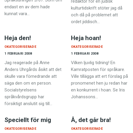
Språktidningen 3/07. Som om
redaktör för en judisk
endast en av dem hade
kulturtidskrift stöter jag då
kunnat vara…
och då på problemet att
ordet jiddisch…
Heja den!
Heja hoan!
OKATEGORISERADE
OKATEGORISERADE
1 FEBRUARI 2008
1 FEBRUARI 2008
Jag reagerade på Anne
Vilken ljuvlig tidning! En
Anders Uhrgårds åsikt att det
Kamratposten för språkare.
skulle vara förnedrande att
Ville tillägga att ert förslag på
säga den om en person.
pronomenet hen ju redan har
Socialstyrelsens
en konkurrent i hoan. Se Iris
språkvårdsgrupp har
Johanssons…
försiktigt anslutit sig till…
Speciellt för mig
Å, det går bra!
OKATEGORISERADE
OKATEGORISERADE