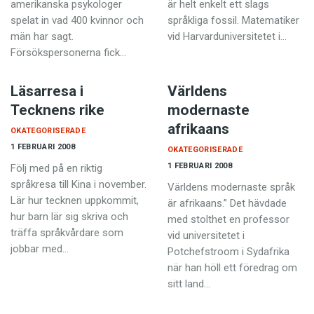
amerikanska psykologer
är helt enkelt ett slags
spelat in vad 400 kvinnor och
språkliga fossil. Matematiker
män har sagt.
vid Harvarduniversitetet i…
Försökspersonerna fick…
Läsarresa i
Världens
Tecknens rike
modernaste
afrikaans
OKATEGORISERADE
1 FEBRUARI 2008
OKATEGORISERADE
1 FEBRUARI 2008
Följ med på en riktig
språkresa till Kina i november.
Världens modernaste språk
Lär hur tecknen uppkommit,
är afrikaans.” Det hävdade
hur barn lär sig skriva och
med stolthet en professor
träffa språkvårdare som
vid universitetet i
jobbar med…
Potchefstroom i Sydafrika
när han höll ett föredrag om
sitt land…