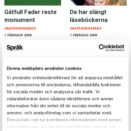
Gåtfull Fader reste
De har slängt
monument
läseböckerna
OKATEGORISERADE
OKATEGORISERADE
1 FEBRUARI 2008
1 FEBRUARI 2008
Åker du från Eslöv åt
Det är mycket lättare att lära
nordväst mot Västra Strö
sig läsa om man får lära sig
kyrka ser du, efter att ha
skriva först. På datorn. Det
passerat Trollenäs slott, ett
hävdar den norske
Denna webbplats använder cookies
märkligt och mäktigt
pedagogen Arne Trageton.
monument ute i…
För…
Vi använder enhetsidentifierare för att anpassa innehållet
och annonserna till användarna, tillhandahålla funktioner
för sociala medier och analysera vår trafik. Vi
vidarebefordrar även sådana identifierare och annan
information från din enhet till de sociala medier och
annons- och analysföretag som vi samarbetar med.
Dessa kan i sin tur kombinera informationen med annan
information som du har tillhandahållit eller som de har
Bombay och
Ute 4 april 2008