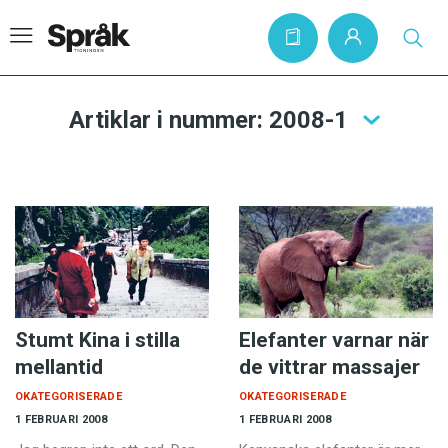
Artiklar i nummer: 2008-1
Hem
Artiklar
Krönikor
Språkfrågor
Skrivtips
Stumt Kina i stilla
Elefanter varnar när
Bokrecensioner
mellantid
de vittrar massajer
Kviss
OKATEGORISERADE
OKATEGORISERADE
Podden
1 FEBRUARI 2008
1 FEBRUARI 2008