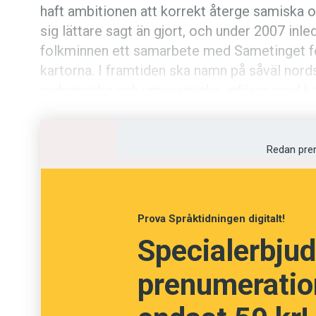
haft ambitionen att korrekt återge samiska o
Kviss
sig lättare sagt än gjort, och under 2007 inle
folkminnen ett samarbete med Sametinget f
Podden
kartorna. I framtiden ska namn på såväl no
sydsamiska och umesamiska, införas med ko
Anmäl till 
kartor.
Föreslå nyo
Redan pre
Annonsera
Prenumerer
Prova Språktidningen digitalt!
Specialerbjud
Läs Språkti
prenumeration
Press