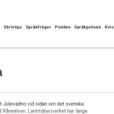
Skrivtips
Språkfrågor
Podden
Språkpolisen
Kvis
a
et Julevädno vid sidan om det svenska
Råneälven. Lantmäteriverket har länge
oner