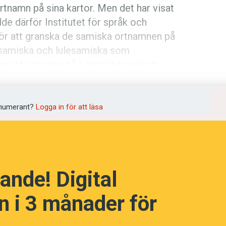
rtnamn på sina kartor. Men det har visat
dde därför Institutet för språk och
ör att granska de samiska ortnamnen på
rdsamiska och lulesamiska som
rrekt stavning på Lantmäteriverkets
språkpolisen
rd
numerant?
Logga in för att läsa
a
ande! Digital
dningen digitalt
 i 3 månader för