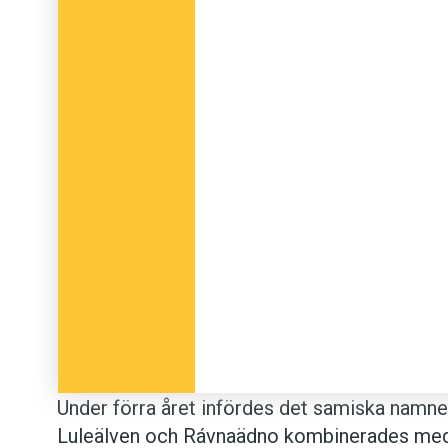
Under förra året infördes det samiska namn
Luleälven och Rávnaädno kombinerades med 