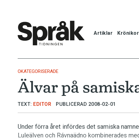
Artiklar
Krönikor
Hem
Artiklar
OKATEGORISERADE
Älvar på samisk
Krönikor
Språkfrågor
TEXT:
EDITOR
PUBLICERAD 2008-02-01
Skrivtips
Under förra året infördes det samiska namn
Luleälven och Rávnaädno kombinerades med 
Bokrecensi