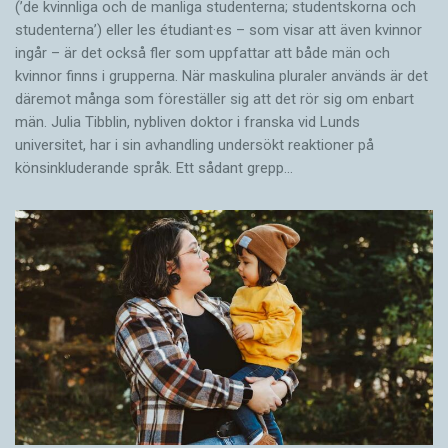
(’de kvinnliga och de manliga studenterna; studentskorna och
studenterna’) eller les étudiant·es – som visar att även kvinnor
ingår – är det också fler som uppfattar att både män och
kvinnor finns i grupperna. När maskulina pluraler används är det
där­emot många som föreställer sig att det rör sig om enbart
män. Julia Tibblin, nybliven doktor i franska vid Lunds
universitet, har i sin avhandling undersökt reaktioner på
könsinkluderande språk. Ett sådant grepp…