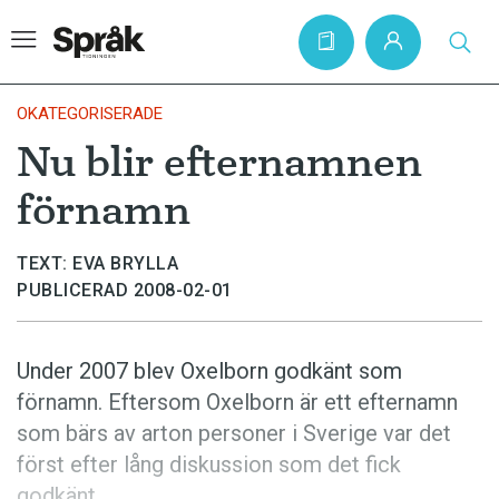
OKATEGORISERADE
Nu blir efternamnen
Hem
förnamn
Artiklar
Krönikor
TEXT: EVA BRYLLA
PUBLICERAD 2008-02-01
Språkfrågor
Skrivtips
Under 2007 blev Oxelborn godkänt som
Bokrecensioner
förnamn. Eftersom Oxelborn är ett efternamn
Kviss
som bärs av arton personer i Sverige var det
först efter lång diskussion som det fick
Podden
godkänt.