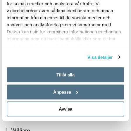
för sociala medier och analysera vår trafik. Vi
TEXT:
ANDERS SVENSSON
vidarebefordrar även sådana identifierare och annan
PUBLICERAD 2018-06-14
information från din enhet till de sociala medier och
annons- och analysföretag som vi samarbetar med.
Dessa kan i sin tur kombinera informationen med annan
Flickor
information som du har tillhandahållit eller som de har
samlat in när du har använt deras tjänster.
Ellen
Visa detaljer
Saga
Tillåt alla
Emma
Linnéa
Anpassa
Wilma
Avvisa
Pojkar
William