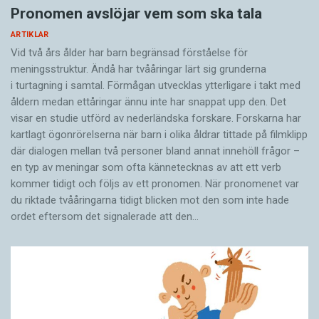
Pronomen avslöjar vem som ska tala
ARTIKLAR
Vid två års ålder har barn begränsad förståelse för
meningsstruktur. Ändå har tvååringar lärt sig grunderna
i turtagning i samtal. Förmågan utvecklas ytterligare i takt med
åldern medan ettåringar ännu inte har snappat upp den. Det
visar en studie utförd av nederländska forskare. Forskarna har
kartlagt ögonrörelserna när barn i olika åldrar tittade på filmklipp
där dialogen mellan två personer bland annat innehöll frågor –
en typ av meningar som ofta kännetecknas av att ett verb
kommer tidigt och följs av ett pronomen. När pronomenet var
du riktade tvååringarna tidigt blicken mot den som inte hade
ordet eftersom det ­signalerade att den…