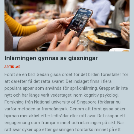
Inlärningen gynnas av gissningar
ARTIKLAR
Först se en bild. Sedan gissa ordet för det bilden föreställer för
att därefter få det rätta svaret. Det inslaget finns i flera
populära appar som används för språkinlärning. Greppet är inte
nytt och har länge varit vedertaget inom kognitiv psykologi.
Forskning från National university of Singa­pore förklarar nu
varför metoden är framgångsrik. Genom att först gissa ­söker
hjärnan mer aktivt ­efter ledtrådar eller rätt svar. Det skapar ett
engagemang som främjar minnet och inlärningen på sikt. När
rätt svar dyker upp efter gissningen förstärks minnet på ett