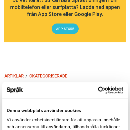
Du vet väl att du kan läsa Språktidningen i din
mobiltelefon eller surfplatta? Ladda ned appen
från App Store eller Google Play.
APP STORE
ARTIKLAR
OKATEGORISERADE
5 vanligaste
svenskspråkiga första
förnamnen för nyfödda
Denna webbplats använder cookies
Vi använder enhetsidentifierare för att anpassa innehållet
i Finland 2017
och annonserna till användarna, tillhandahålla funktioner