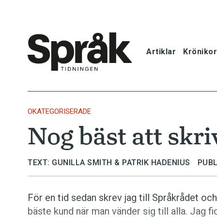
Artiklar
Krönikor
Hem
Artiklar
OKATEGORISERADE
Nog bäst att skri
Krönikor
Språkfrågor
TEXT: GUNILLA SMITH & PATRIK HADENIUS
PUBL
Skrivtips
För en tid sedan skrev jag till Språkrådet oc
bäste kund när man vänder sig till alla. Jag fi
Bokrecensi