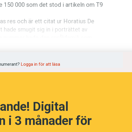
te 150 000 som det stod i artikeln om T9
ias res och är ett citat ur Horatius De
t hade smugit sig in i porträttet av
ma nummer hade den språkfamilj som
språkpolisen
ka vara den finsk-ugriska. På esperanto
 bort i Språktidningen 3/07.
rd
numerant?
Logga in för att läsa
a
ande! Digital
dningen digitalt
 i 3 månader för