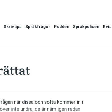
Skrivtips
Språkfrågor
Podden
Språkpolisen
Kvis
rättat
s frågan när dissa och softa kommer in i
ver inte undra, de är nämligen redan
oner