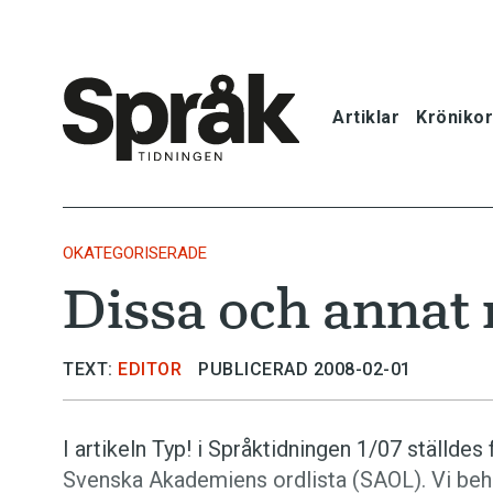
Artiklar
Krönikor
Hem
Artiklar
OKATEGORISERADE
Dissa och annat 
Krönikor
Språkfrågor
TEXT:
EDITOR
PUBLICERAD 2008-02-01
Skrivtips
I artikeln Typ! i Språktidningen 1/07 ställde
Svenska Akademiens ordlista (SAOL). Vi behö
Bokrecensi