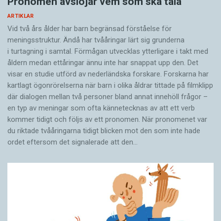
Pronomen avslöjar vem som ska tala
ARTIKLAR
Vid två års ålder har barn begränsad förståelse för
meningsstruktur. Ändå har tvååringar lärt sig grunderna
i turtagning i samtal. Förmågan utvecklas ytterligare i takt med
åldern medan ettåringar ännu inte har snappat upp den. Det
visar en studie utförd av nederländska forskare. Forskarna har
kartlagt ögonrörelserna när barn i olika åldrar tittade på filmklipp
där dialogen mellan två personer bland annat innehöll frågor –
en typ av meningar som ofta kännetecknas av att ett verb
kommer tidigt och följs av ett pronomen. När pronomenet var
du riktade tvååringarna tidigt blicken mot den som inte hade
ordet eftersom det ­signalerade att den…