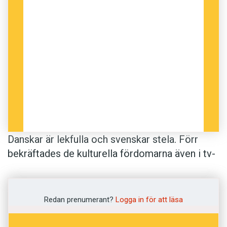
Danskar är lekfulla och svenskar stela. Förr
bekräftades de kulturella fördomarna även i tv-
rutans textremsor. Danska översättare brukade
till exempel använda sig av skojfriska strategier
för att göra svåröversatta kulturella referenser
Redan prenumerant?
Logga in för att läsa
tillgängliga för tv-publiken. Den kontroversiella
amerikanska senator Thurmond kunde till