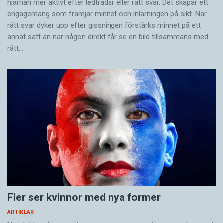
hjärnan mer aktivt ­efter ledtrådar eller rätt svar. Det skapar ett
engagemang som främjar minnet och inlärningen på sikt. När
rätt svar dyker upp efter gissningen förstärks minnet på ett
annat sätt än när någon direkt får se en bild tillsammans med
rätt…
Fler ser kvinnor med nya former
ARTIKLAR