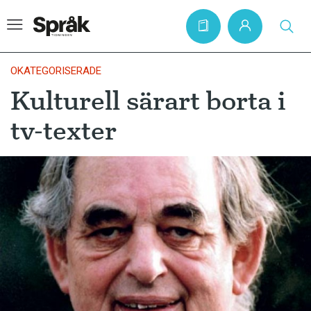
OKATEGORISERADE
Kulturell särart borta i
Hem
tv-texter
Artiklar
Krönikor
Språkfrågor
Skrivtips
Bokrecensioner
Kviss
Podden