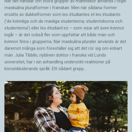
När det handlar om stora grupper av människor används i regel
maskulina pluralformer i franskan. Men när sådana ­former
ersätts av dubbel­former som les étudiantes et les étudiants
(’de kvinnliga och de manliga studenterna; studentskorna och
studenterna’) eller les étudiant·es – som visar att även kvinnor
ingår – är det också fler som uppfattar att både män och
kvinnor finns i grupperna. När maskulina pluraler används är det
där­emot många som föreställer sig att det rör sig om enbart
män. Julia Tibblin, nybliven doktor i franska vid Lunds
universitet, har i sin avhandling undersökt reaktioner på
könsinkluderande språk. Ett sådant grepp…