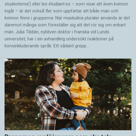
studenterna’) eller les étudiant·es – som visar att även kvinnor
ingår – är det också fler som uppfattar att både män och
kvinnor finns i grupperna. När maskulina pluraler används är det
där­emot många som föreställer sig att det rör sig om enbart
män. Julia Tibblin, nybliven doktor i franska vid Lunds
universitet, har i sin avhandling undersökt reaktioner på
könsinkluderande språk. Ett sådant grepp…