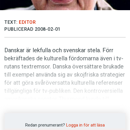
Anmäl till språkpolisen
Föreslå nyord
TEXT:
EDITOR
Annonsera
PUBLICERAD 2008-02-01
Prenumerera
Läs Språktidningen digitalt
Danskar är lekfulla och svenskar stela. Förr
Press
bekräftades de kulturella fördomarna även i tv-
rutans textremsor. Danska översättare brukade
till exempel använda sig av skojfriska strategier
för att göra svåröversatta kulturella referenser
tillgängliga för tv-publiken. Den kontroversiella
amerikanska senator Thurmond kunde till
exempel översättas med ’Mogens Glistrup’.
Svenskarna, där­emot, var mer bundna till fakta.
National health service översattes helt torrt
Redan prenumerant?
Logga in för att läsa