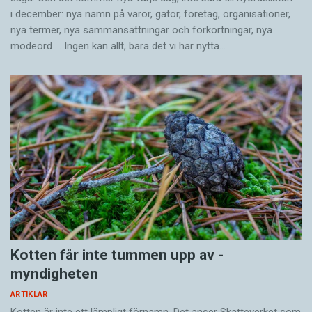
i december: nya namn på varor, gator, företag, organisationer,
nya termer, nya samman­sättningar och förkortningar, nya
modeord … Ingen kan allt, bara det vi har nytta…
Kotten får inte tummen upp av ­
myndigheten
ARTIKLAR
Kotten är inte ett lämpligt förnamn. Det anser Skatte­verket som