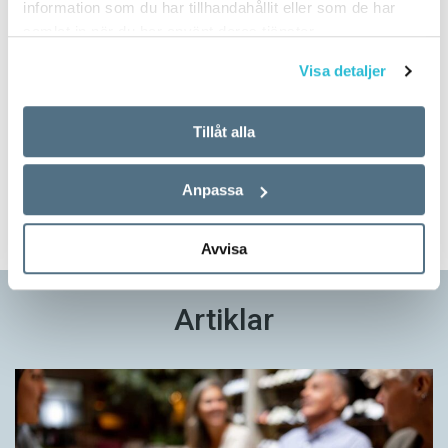
information som du har tillhandahållit eller som de har
samlat in när du har använt deras tjänster.
Visa detaljer
Prova på!
Tidningen i brevlådan plus tillgång till webben och digital
Tillåt alla
läsning med vår app
Anpassa
TVÅ NUMMER FÖR 129 KR!
Avvisa
Artiklar