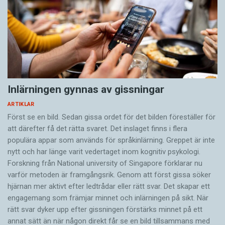
Inlärningen gynnas av gissningar
ARTIKLAR
Först se en bild. Sedan gissa ordet för det bilden föreställer för
att därefter få det rätta svaret. Det inslaget finns i flera
populära appar som används för språkinlärning. Greppet är inte
nytt och har länge varit vedertaget inom kognitiv psykologi.
Forskning från National university of Singa­pore förklarar nu
varför metoden är framgångsrik. Genom att först gissa ­söker
hjärnan mer aktivt ­efter ledtrådar eller rätt svar. Det skapar ett
engagemang som främjar minnet och inlärningen på sikt. När
rätt svar dyker upp efter gissningen förstärks minnet på ett
annat sätt än när någon direkt får se en bild tillsammans med