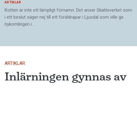
ARTIKLAR
Kotten är inte ett lämpligt förnamn. Det anser Skatte­verket som
i ett beslut säger nej till ett föräldra­par i Ljusdal som ville ge
nykomlingen i…
ARTIKLAR
Inlärningen gynnas av
gissningar
Ny forskning avslöjar varför metoden
som många språkinlärningsappar
använder är så framgångsrik.