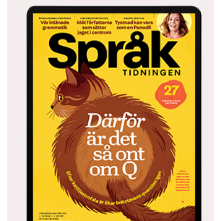
Under republiktiden 1912–49 började ett
kinesiskt standardspråk ta form, baserat på den
östkinesiska Nanking-dialekten. Nanking var
huvudstad i Kina till och från under denna
period. När den kinesiska folkrepubliken
utropades 1949 flyttades dock huvudstaden till
Peking, och ett nytt riksspråk utvecklades, med
den nordkinesiska dialekten som grund. Det
blev putonghua.
– Vi behöver inte en gammal 1600-talsterm för
detta moderna standardspråk. Mandarin
(guanhua) och det allmänna språket
(putonghua) är två olika saker, säger Joakim
Enwall.
Putonghua drevs igenom väldigt effektivt av
centralmakten i det gigantiska riket. Det