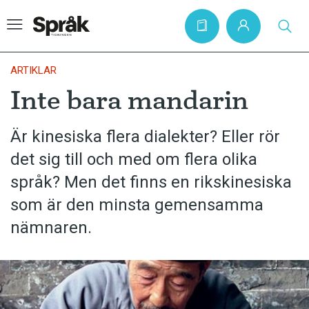
ARTIKLAR
Inte bara mandarin
Hem
Är kinesiska flera dialekter? Eller rör
Artiklar
det sig till och med om flera olika
Krönikor
språk? Men det finns en rikskinesiska
Språkfrågor
som är den minsta gemensamma
Skrivtips
nämnaren.
Bokrecensioner
Kviss
Podden