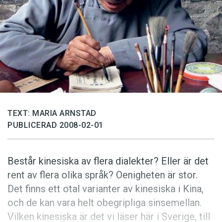
Anmäl till språkpolisen
Föreslå nyord
Annonsera
Prenumerera
Läs Språktidningen digitalt
Press
TEXT: MARIA ARNSTAD
PUBLICERAD 2008-02-01
Består kinesiska av flera dialekter? Eller är det
rent av flera olika språk? Oenigheten är stor.
Det finns ett otal varianter av kinesiska i Kina,
och de kan vara helt obegripliga sinsemellan.
Vilken kinesiska är det vi läser här i Sverige, till