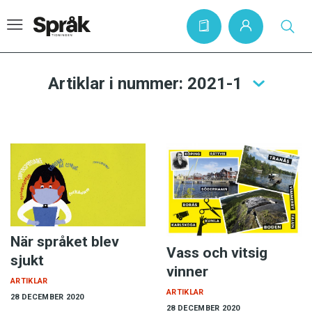
Artiklar i nummer: 2021-1
Hem
Artiklar
Krönikor
Språkfrågor
Skrivtips
Bokrecensioner
När språket blev
Vass och vitsig
sjukt
Kviss
vinner
ARTIKLAR
Podden
ARTIKLAR
28 DECEMBER 2020
28 DECEMBER 2020