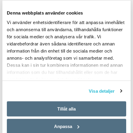
Tyskland att det har gått 30
aktiverar vi många fler delar
år sedan de båda tyska
av hjärnan än om vi skriver
Denna webbplats använder cookies
staterna enades. Fast
samma text på ett
Vi använder enhetsidentifierare för att anpassa innehållet
Wiedervereinigung,
tangentbord. Det visar
och annonserna till användarna, tillhandahålla funktioner
’återförening’, är ett
forskare som…
för sociala medier och analysera vår trafik. Vi
omtvistat begrepp,…
vidarebefordrar även sådana identifierare och annan
information från din enhet till de sociala medier och
annons- och analysföretag som vi samarbetar med.
Dessa kan i sin tur kombinera informationen med annan
information som du har tillhandahållit eller som de har
samlat in när du har använt deras tjänster.
Visa detaljer
Nästan lika med
elefantknep
Tillåt alla
KRÖNIKOR
11 DECEMBER 2020
När barnen var små brukade
Anpassa
jag leka leken ”tänk inte på en