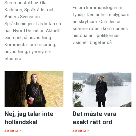
Anmäl till språkpolisen
Sammanställt av: Ola
En bra kommunslogan är
Karlsson, Språkrådet och
Föreslå nyord
fyndig. Den är hellre blygsam
Anders Svensson,
än skrytsam. Och den är
Språktidningen. Läs listan så
Annonsera
snarare rotad i kommunens
här: Nyord Definition Aktuellt
Prenumerera
historia än i politikernas
exempel på användning
visioner. Ungefär så…
Kommentar om ursprung,
Läs Språktidningen digitalt
användning, synonymer
Press
etcetera.…
Nej, jag talar inte
Det måste vara
holländska!
exakt rätt ord
ARTIKLAR
ARTIKLAR