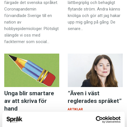
färgade det svenska språket.
lättbegriplig och behagligt
Coronapandemin
flytande ström. Andra känns
förvandlade Sverige till en
knöliga och gör att jag hakar
nation av
upp mig gång på gång. De
hobbyepidemiologer. Plötsligt
senare…
slängde vi oss med
facktermer som social…
Unga blir smartare
”Även i väst
av att skriva för
reglerades språket”
hand
ARTIKLAR
11 DECEMBER 2020
11 DECEMBER 2020
Den 3 oktober 2020 firade
När vi skriver för hand