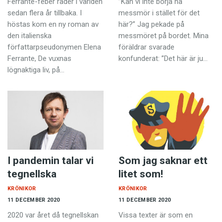
Ferrante-feber råder i världen
”Kan vi inte börja ha
sedan flera år tillbaka. I
messmör i stället för det
höstas kom en ny roman av
här?” Jag pekade på
den italienska
messmöret på bordet. Mina
författarpseudonymen Elena
föräldrar svarade
Ferrante, De vuxnas
konfunderat: ”Det här är ju…
lögnaktiga liv, på…
I pandemin talar vi
Som jag saknar ett
tegnellska
litet som!
KRÖNIKOR
KRÖNIKOR
11 DECEMBER 2020
11 DECEMBER 2020
2020 var året då tegnellskan
Vissa texter är som en