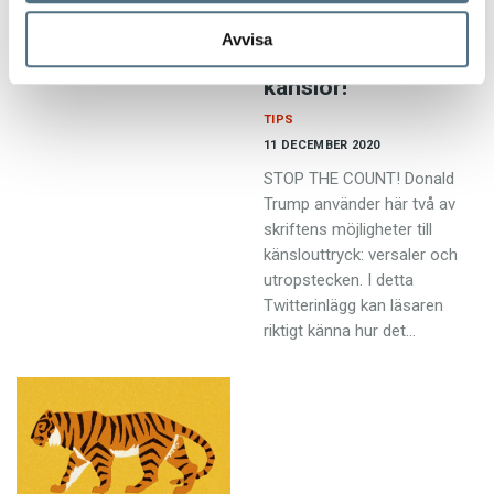
rosa elefant!”. Meningen var
Avvisa
att kottarna skulle förstå att
Tecknet som visar
det var jättesvårt –…
känslor!
TIPS
11 DECEMBER 2020
STOP THE COUNT! Donald
Trump använder här två av
skriftens möjligheter till
känslouttryck: versaler och
utropstecken. I detta
Twitterinlägg kan läsaren
riktigt känna hur det…