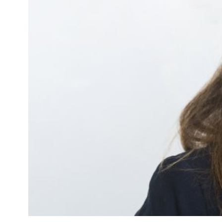
Kviss
Podden
Anmäl till 
Föreslå nyo
Annonsera
Prenumerer
Läs Språkti
Press