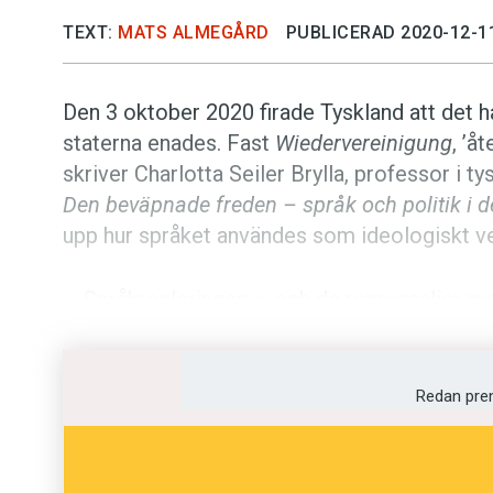
TEXT:
MATS ALMEGÅRD
PUBLICERAD 2020-12-1
Den 3 oktober 2020 firade Tyskland att det h
staterna enades. Fast
Wiedervereinigung
, ’å
skriver Charlotta Seiler Brylla, professor i t
Den beväpnade freden – språk och politik i d
upp hur språket användes som ideologiskt ve
– Språkregleringen – och de repressalier m
förstås värre i diktaturen DDR. Men även i de
språket. Landsförkortningen BRD var exempelv
användningen antydde att DDR och BRD var li
Redan pre
Seiler Brylla.
I ett kapitel följer hon den totalitära tyskans 