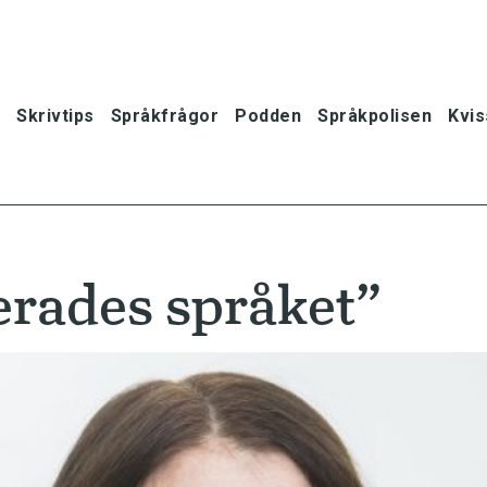
Skrivtips
Språkfrågor
Podden
Språkpolisen
Kvis
lerades språket”
oner