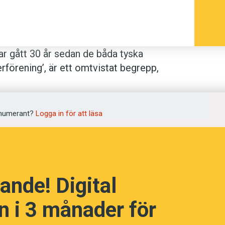
ar gått 30 år sedan de båda tyska
terförening’, är ett omtvistat begrepp,
yska vid Stockholms universitet. I boken
et delade Tyskland
tar hon bland annat
rktyg.
numerant?
Logga in för att läsa
an fick om man bröt mot reglerna – var
n liberala demokratin i väst reglerades
is inte tillåten, eftersom
ande! Digital
kställda som nationer, säger Charlotta
 i 3 månader för
historia från Hitlertiden via DDR till