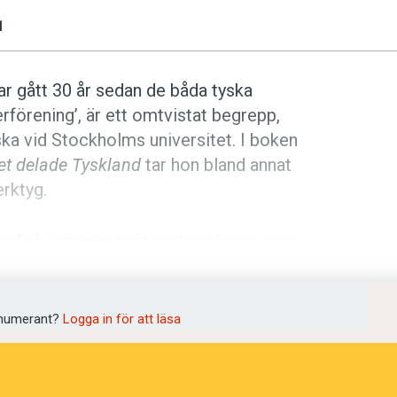
1
ar gått 30 år sedan de båda tyska
terförening’, är ett omtvistat begrepp,
yska vid Stockholms universitet. I boken
et delade Tyskland
tar hon bland annat
rktyg.
an fick om man bröt mot reglerna – var
n liberala demokratin i väst reglerades
is inte tillåten, eftersom
kställda som nationer, säger Charlotta
numerant?
Logga in för att läsa
historia från Hitlertiden via DDR till