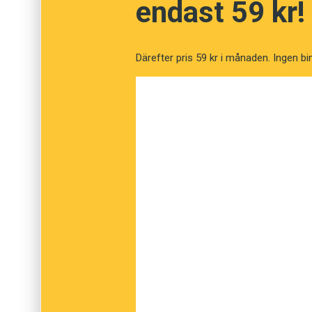
endast 59 kr!
dagens högerpopulister.
– I dag ser vi två oroväckande tendenser. För
Därefter pris 59 kr i månaden. Ingen bi
gäller nazistiskt språkbruk. Begrepp som har
användas igen. För det andra knycker Alterna
högerpopulister uttryck från den fredliga r
nya sätt. Uttrycket
Wir sind das Volk
, ’Vi är 
de fredliga demonstrationerna i DDR under 19
”folkdemokratin” DDR. Nu används det för att
sätt utestänga invandrare och flyktingar. Be
förvanskar historien.