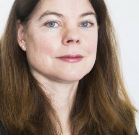
språkpolisen
rd
a
dningen digitalt