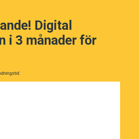
ades till ett verktyg för
 studier av bland annat arvsmassa.
ande! Digital
 i 3 månader för
ndningstid.