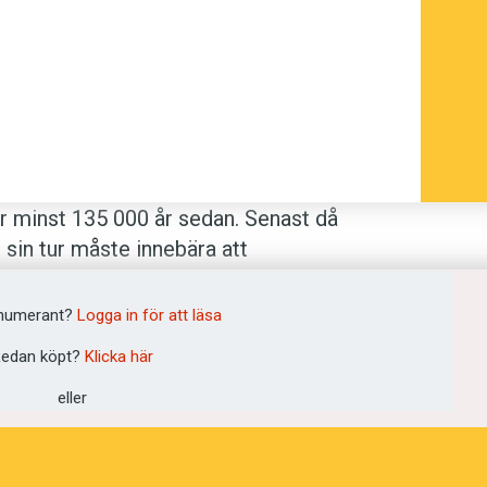
 minst 135 000 år sedan. Senast då
 sin tur måste innebära att
 internationellt forskarlag i en studie
ontiers in psychology.
numerant?
Logga in för att läsa
edan köpt?
Klicka här
terats länge. Homo sapiens brukar
eller
 då anser forskarlaget att
 fall kan det alltså inte ha varit senare
språket först användes av individer som