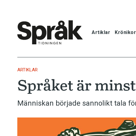
Artiklar
Krönikor
Hem
Artiklar
ARTIKLAR
Språket är mins
Krönikor
Språkfrågor
Människan började sannolikt tala fö
Skrivtips
Bokrecensi