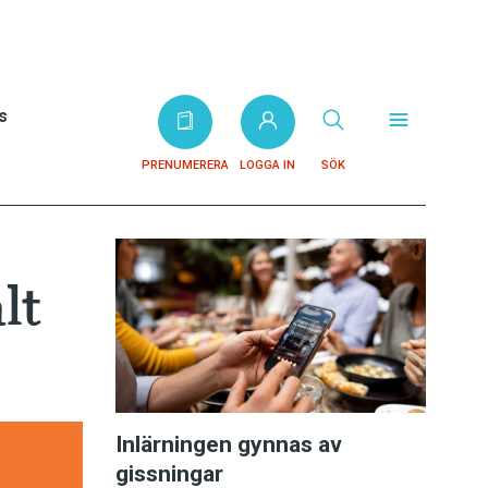
s
PRENUMERERA
LOGGA IN
SÖK
lt
Inlärningen gynnas av
gissningar