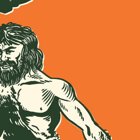
språkpolisen
rd
a
dningen digitalt