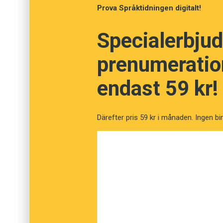
ett redskap för tänkande men därefter utveckl
Prova Språktidningen digitalt!
kommunikation. Slutsatsen är ett resultat av
Specialerbjud
prenumeration
endast 59 kr!
Därefter pris 59 kr i månaden. Ingen bi