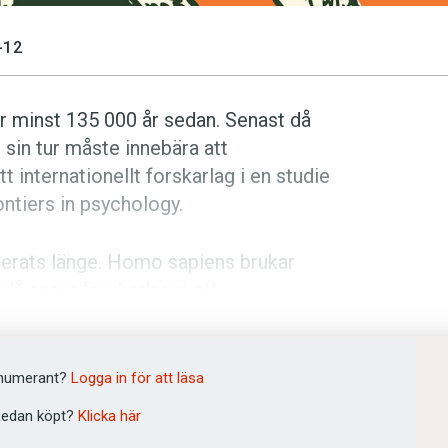
-12
 minst 135 000 år sedan. Senast då
 sin tur måste innebära att
 internationellt forskarlag i en studie
ontiers in psychology.
terats länge. Homo sapiens brukar
 då anser forskarlaget att
 fall kan det alltså inte ha varit senare
språket först användes av individer som
ades till ett verktyg för
numerant?
Logga in för att läsa
 studier av bland annat arvsmassa.
edan köpt?
Klicka här