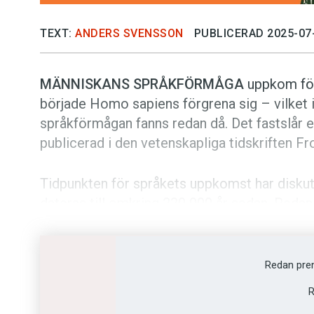
TEXT:
ANDERS SVENSSON
PUBLICERAD 2025-07
MÄNNISKANS SPRÅKFÖRMÅGA
uppkom för
började Homo sapiens förgrena sig – vilket i
språkförmågan fanns redan då. Det fastslår ett
publi­cerad i den vetenskapliga tidskriften Fr
Tidpunkten för språkets uppkomst har disku
dateras till omkring 230 000 år sedan. Redan
språkförmågan kan ha utvecklats – och i vilket
än för 135 000 år sedan. Forskarna tror att 
ett redskap för tänkande men därefter utveckl
Redan pre
kommunikation. Slutsatsen är ett resultat av
R