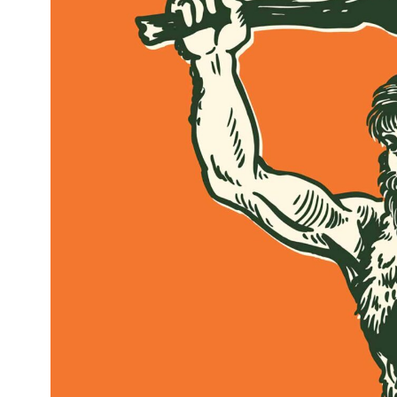
Kviss
Podden
Anmäl till 
Föreslå nyo
Annonsera
Prenumerer
Läs Språkti
Press