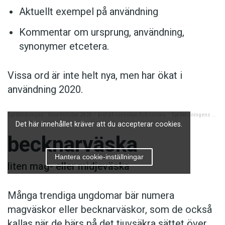
Aktuellt exempel på användning
Kommentar om ursprung, användning,
synonymer etcetera.
Vissa ord är inte helt nya, men har ökat i
användning 2020.
Språktidningen
·
Nyordslistan 2020 – året då svenskan fick corona – Språktidningens podd: avsnitt 18
Det här innehållet kräver att du accepterar cookies.
becknarväska
Hantera cookie-inställningar
liten mag- eller midjeväska
Många trendiga ungdomar bär numera
magväskor eller becknarväskor, som de också
kallas när de bärs på det tjuvsäkra sättet över