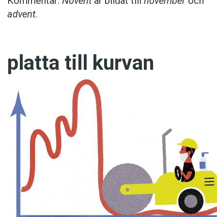
Kommentar:
Novent
är bildat till
november
och
advent
.
platta till kurvan