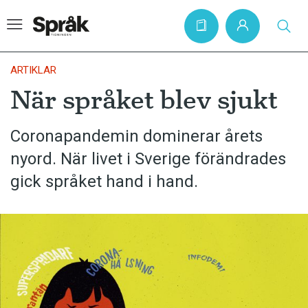
ARTIKLAR
När språket blev sjukt
Hem
Coronapandemin dominerar årets
Artiklar
nyord. När livet i Sverige förändrades
Krönikor
gick språket hand i hand.
Språkfrågor
Skrivtips
Bokrecensioner
Kviss
Podden