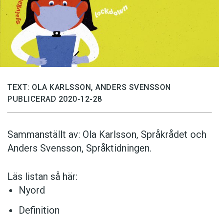
Anmäl till språkpolisen
Föreslå nyord
Annonsera
Prenumerera
Läs Språktidningen digitalt
TEXT: OLA KARLSSON, ANDERS SVENSSON
Press
PUBLICERAD 2020-12-28
Sammanställt av: Ola Karlsson, Språkrådet och
Anders Svensson, Språktidningen.
Läs listan så här:
Nyord
Definition