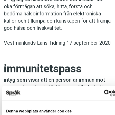
öka förmågan att söka, hitta, förstå och
bedöma hälsoinformation från elektroniska
källor och tillämpa den kunskapen för att främja
god hälsa och livskvalitet.
Vestmanlands Läns Tidning 17 september 2020
immunitetspass
intyg som visar att en person är immun mot
coronaviruset och därför ges möjlighet att
exempelvis resa eller besöka vissa platser
Med immunitetspass skulle man få tillgång till
Denna webbplats använder cookies