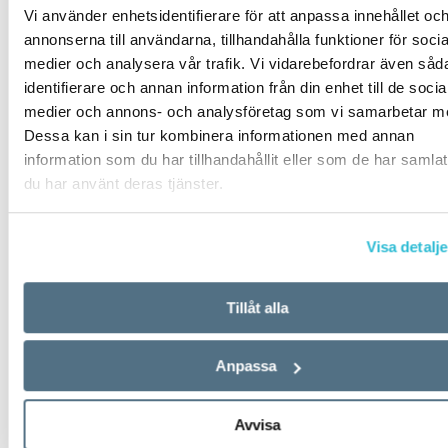
museum, gym och andra utrymmen som annars
Vi använder enhetsidentifierare för att anpassa innehållet oc
var avstängda.
annonserna till användarna, tillhandahålla funktioner för socia
medier och analysera vår trafik. Vi vidarebefordrar även såd
Göteborgs-Posten 9 augusti 2020
identifierare och annan information från din enhet till de socia
medier och annons- och analysföretag som vi samarbetar m
Dessa kan i sin tur kombinera informationen med annan
Kommentar:
Immunitetspass
förekommer även
information som du har tillhandahållit eller som de har samlat
inom idrotten. Idrottare som har antikroppar
du har använt deras tjänster.
mot coronaviruset slipper under en viss tid
genomgå fler tester. Även
coronapass
används i
Visa detalje
liknande betydelse.
Tillåt alla
infodemi
Anpassa
global spridning av skadliga rykten
Avvisa