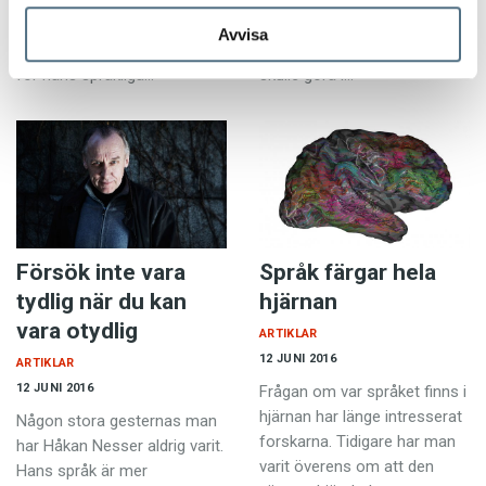
förtjänar mer
gör vad varje
Avvisa
uppmärksamhet – inte minst
syftningsmedveten människa
för hans språkliga…
skulle göra i…
Försök inte vara
Språk färgar hela
tydlig när du kan
hjärnan
vara otydlig
ARTIKLAR
12 JUNI 2016
ARTIKLAR
12 JUNI 2016
Frågan om var språket finns i
hjärnan har länge intresserat
Någon stora gesternas man
forskarna. Tidigare har man
har Håkan Nesser aldrig varit.
varit överens om att den
Hans språk är mer