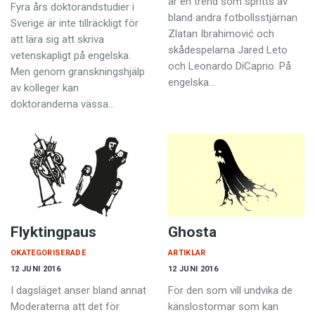
är en trend som spritts av
Fyra års doktorandstudier i
bland andra fotbollsstjärnan
Sverige är inte tillräckligt för
Zlatan Ibrahimović och
att lära sig att skriva
skådespelarna Jared Leto
vetenskapligt på engelska.
och Leonardo DiCaprio. På
Men genom granskningshjälp
engelska…
av kolleger kan
doktoranderna vässa…
Flyktingpaus
Ghosta
OKATEGORISERADE
ARTIKLAR
12 JUNI 2016
12 JUNI 2016
I dagsläget anser bland annat
För den som vill undvika de
Moderaterna att det för
känslostormar som kan