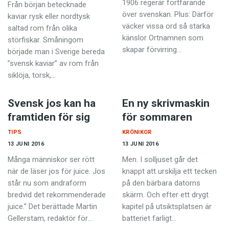
1906 regerar fortfarande
Anmäl till språkpolisen
Från början betecknade
över svenskan. Plus: Därför
kaviar rysk eller nordtysk
Föreslå nyord
väcker vissa ord så starka
saltad rom från olika
känslor Ortnamnen som
störfiskar. Småningom
Annonsera
skapar förvirring…
började man i Sverige bereda
Prenumerera
”svensk kaviar” av rom från
siklöja, torsk,…
Läs Språktidningen digitalt
Press
Svensk jos kan ha
En ny skrivmaskin
framtiden för sig
för sommaren
TIPS
KRÖNIKOR
13 JUNI 2016
13 JUNI 2016
Många människor ser rött
Men. I solljuset går det
när de läser jos för juice. Jos
knappt att urskilja ett tecken
står nu som andraform
på den bärbara datorns
bredvid det rekommenderade
skärm. Och efter ett drygt
juice.” Det berättade Martin
kapitel på utsiktsplatsen är
Gellerstam, redaktör för…
batteriet farligt…