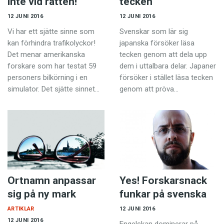
inte vid ratten!
tecken
12 JUNI 2016
12 JUNI 2016
Vi har ett sjätte sinne som
Svenskar som lär sig
kan förhindra trafikolyckor!
japanska försöker läsa
Det menar amerikanska
tecken genom att dela upp
forskare som har testat 59
dem i uttalbara delar. Japaner
personers bilkörning i en
försöker i stället läsa tecken
simulator. Det sjätte sinnet…
genom att pröva…
Ortnamn anpassar
Yes! Forskarsnack
sig på ny mark
funkar på svenska
ARTIKLAR
12 JUNI 2016
12 JUNI 2016
Engelskan dominerar på