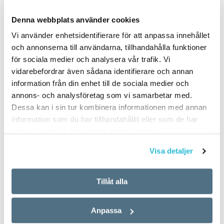
strömming, även om det
har sitt huvudkontor i
Denna webbplats använder cookies
också kan serveras som
Stockholm, men
tilltugg till nubben.…
tillverkningen sker över hela
Vi använder enhetsidentifierare för att anpassa innehållet
världen. Därför…
och annonserna till användarna, tillhandahålla funktioner
för sociala medier och analysera vår trafik. Vi
vidarebefordrar även sådana identifierare och annan
information från din enhet till de sociala medier och
annons- och analysföretag som vi samarbetar med.
Dessa kan i sin tur kombinera informationen med annan
information som du har tillhandahållit eller som de har
samlat in när du har använt deras tjänster.
En grand tour
I svenskan får inte
genom franskan
substantiv blomstra
Visa detaljer
ARTIKLAR
KRÖNIKOR
12 JUNI 2016
12 JUNI 2016
Tillåt alla
Eric von Roland tillhör
Seminarium om kvinnor som
knappast de mest kända
har sex med kvinnors
Anpassa
svenskarna under Karl XII:s
sexuella hälsa”, läser jag på
tid, men hans levnadsöde
en väns Facebooksida. Jag