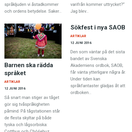
språkljuden vi åstadkommer
varifrån kommer uttrycket?”
och ordens betydelse. Saker…
Jag blev…
Sökfest i nya SAOB
ARTIKLAR
12 JUNI 2016
Den som väntar på det sista
bandet av Svenska
Barnen ska rädda
Akademiens ordbok, SAOB,
språket
får vänta ytterligare några år.
Under tiden kan
ARTIKLAR
språkfantaster glädjas åt att
12 JUNI 2016
ordboken…
Så snart man stiger av tåget
gör sig tvåspråkigheten
påmind. På tågstationen står
de flesta skyltar på både
tyska och lågsorbiska:
Cottbus och Chóśebuz.