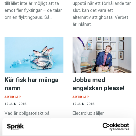
tillfället inte är möjligt att ta
uppstå när ett förhållande tar
emot fler flyktingar – de talar
slut, kan det vara ett
om en flyktingpaus. Så…
alternativ att ghosta. Verbet
är inlånat…
Kär fisk har många
Jobba med
namn
engelskan please!
ARTIKLAR
ARTIKLAR
12 JUNI 2016
12 JUNI 2016
Vad är obligatoriskt på
Electrolux säljer
midsommarbordet? Många
dammsugare, tvättmaskiner
svenskar skulle säga sill.
och andra hushållsapparater i
Färre skulle nog säga
mer än 150 länder. Företaget