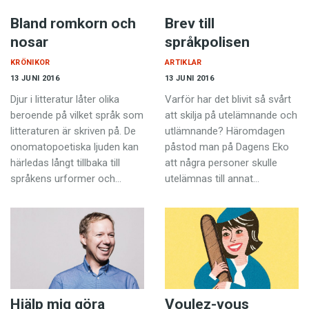
Bland romkorn och
Brev till
nosar
språkpolisen
KRÖNIKOR
ARTIKLAR
13 JUNI 2016
13 JUNI 2016
Djur i litteratur låter olika
Varför har det blivit så svårt
beroende på vilket språk som
att skilja på utelämnande och
litteraturen är skriven på. De
utlämnande? Häromdagen
onomatopoetiska ljuden kan
påstod man på Dagens Eko
härledas långt tillbaka till
att några personer skulle
språkens urformer och…
utelämnas till annat…
Hjälp mig göra
Voulez-vous