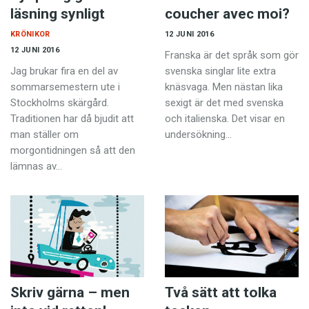
läsning synligt
coucher avec moi?
KRÖNIKOR
12 JUNI 2016
12 JUNI 2016
Franska är det språk som gör
Jag brukar fira en del av
svenska singlar lite extra
sommarsemestern ute i
knäsvaga. Men nästan lika
Stockholms skärgård.
sexigt är det med svenska
Traditionen har då bjudit att
och italienska. Det visar en
man ställer om
undersökning…
morgontidningen så att den
lämnas av…
Skriv gärna – men
Två sätt att tolka