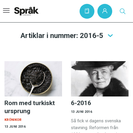
Artiklar i nummer: 2016-5
Hem
Artiklar
Krönikor
Språkfrågor
Skrivtips
Bokrecensioner
Rom med turkiskt
6-2016
ursprung
13 JUNI 2016
Kviss
KRÖNIKOR
Så fick vi dagens svenska
Podden
13 JUNI 2016
stavning. Reformen från