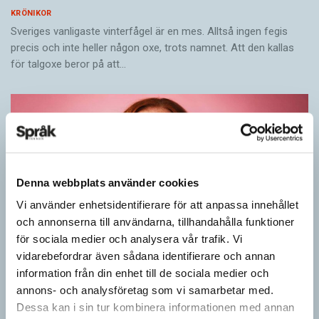
KRÖNIKOR
Sveriges vanligaste vinterfågel är en mes. Alltså ingen fegis
precis och inte heller någon oxe, trots namnet. Att den kallas
för talgoxe beror på att…
Denna webbplats använder cookies
Vi använder enhetsidentifierare för att anpassa innehållet
och annonserna till användarna, tillhandahålla funktioner
för sociala medier och analysera vår trafik. Vi
vidarebefordrar även sådana identifierare och annan
information från din enhet till de sociala medier och
Rör inte mitt asså!
annons- och analysföretag som vi samarbetar med.
KRÖNIKOR
Dessa kan i sin tur kombinera informationen med annan
Vet ni vad småord är? Ja, det är små ord. Låt mig förklara vad