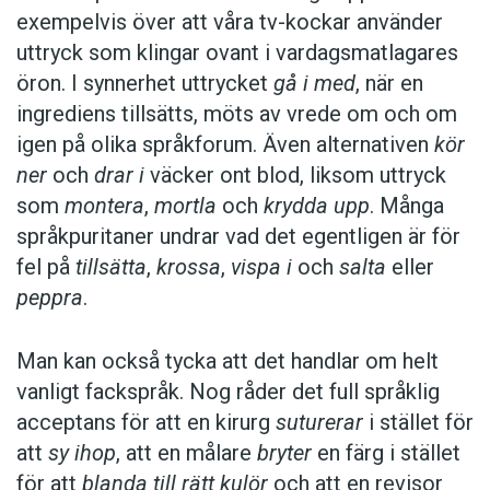
exempelvis över att våra tv-kockar använder
uttryck som klingar ovant i vardagsmatlagares
öron. I synnerhet uttrycket
gå i med
, när en
ingrediens tillsätts, möts av vrede om och om
igen på olika språkforum. Även alternativen
kör
ner
och
drar i
väcker ont blod, liksom uttryck
som
montera
,
mortla
och
krydda upp
. Många
språkpuritaner undrar vad det egentligen är för
fel på
tillsätta
,
krossa
,
vispa i
och
salta
eller
peppra
.
Man kan också tycka att det handlar om helt
vanligt fackspråk. Nog råder det full språklig
acceptans för att en kirurg
suturerar
i stället för
att
sy ihop
, att en målare
bryter
en färg i stället
för att
blanda till rätt kulör
och att en revisor