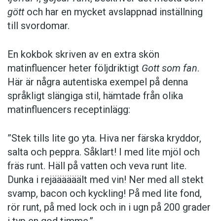
gött
och har en mycket avslappnad inställning
till svordomar.
En kokbok ­skriven av en extra skön
matinfluencer heter följd­riktigt
Gott som fan
.
Här är några autentiska ­exempel på denna
språkligt slängiga stil, ­hämtade från olika
matinfluencers receptinlägg:
”Stek tills lite go yta. Hiva ner färska kryddor,
salta och peppra. Såklart! I med lite mjöl och
fräs runt. Häll på vatten och veva runt lite.
Dunka i rejäääääält med vin! Ner med all stekt
svamp, bacon och kyckling! På med lite fond,
rör runt, på med lock och in i ugn på 200 grader
i typ en god timme.”