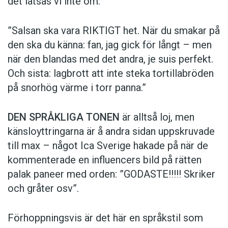
det låtsas vi inte om.”
”Salsan ska vara ­RIKTIGT het. När du smakar på
den ska du känna: fan, jag gick för långt – men
när den blandas med det andra, je suis perfekt.
Och sista: lagbrott att inte steka tortillabröden
på snorhög värme i torr panna.”
DEN SPRÅKLIGA TONEN
är alltså loj, men
känsloyttringarna är å andra sidan uppskruvade
till max – något Ica Sverige hakade på när de
kommen­terade en influencers bild på rätten
palak paneer med orden: ­”GODASTE!!!!! Skriker
och gråter osv”.
Förhoppningsvis är det här en språkstil som