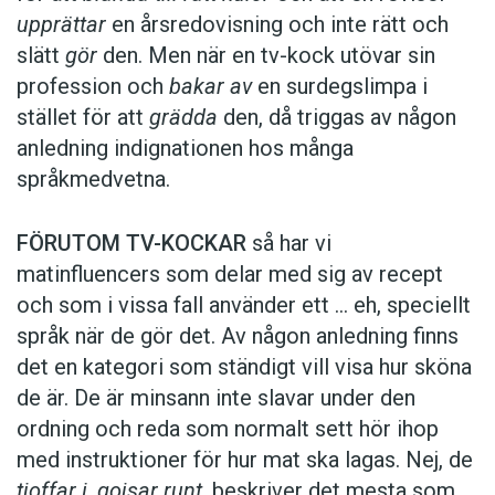
upprättar
en årsredovisning och inte rätt och
slätt
gör
den. Men när en tv-kock utövar sin
profession och
bakar av
en surdegslimpa i
stället för att
grädda
den, då triggas av någon
anledning indignationen hos många
språkmedvetna.
FÖRUTOM TV-KOCKAR
så har vi
matinfluencers som delar med sig av recept
och som i vissa fall ­använder ett … eh, speciellt
språk när de gör det. Av någon anledning finns
det en kategori som ständigt vill visa hur sköna
de är. De är minsann inte slavar under den
ordning och reda som normalt sett hör ihop
med instruktioner för hur mat ska lagas. Nej, de
tjoffar i
,
gojsar runt
, beskriver det mesta som