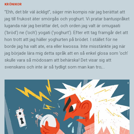
KRÖNIKOR
”Ehh, det blir väl äckligt”, säger min kompis när jag berättat att
jag till frukost äter smörgås och yoghurt. Vi pratar bantuspråket
luganda när jag berättar det, och orden jag valt är omugaati
(’bröd’) ne (’och’) yogati (’yoghurt’). Efter ett tag framgår det att
hon trott att jag häller yoghurten på brödet. I stället för ne
borde jag ha valt ate, era eller kwossa. Inte misstänkte jag när
jag började lära mig detta språk att en så enkel glosa som ’och’
skulle vara så mödosam att behärska! Det visar sig att
svenskans och inte är så tydligt som man kan tro;…