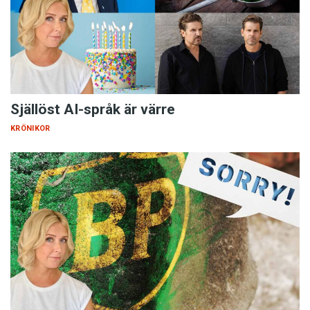
Själlöst AI-språk är värre
KRÖNIKOR