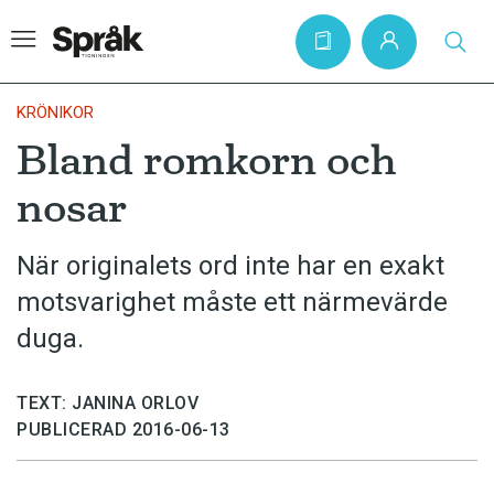
KRÖNIKOR
Bland romkorn och
Hem
nosar
Artiklar
Krönikor
När originalets ord inte har en exakt
motsvarighet måste ett närmevärde
Språkfrågor
duga.
Skrivtips
Bokrecensioner
TEXT: JANINA ORLOV
Kviss
PUBLICERAD 2016-06-13
Podden