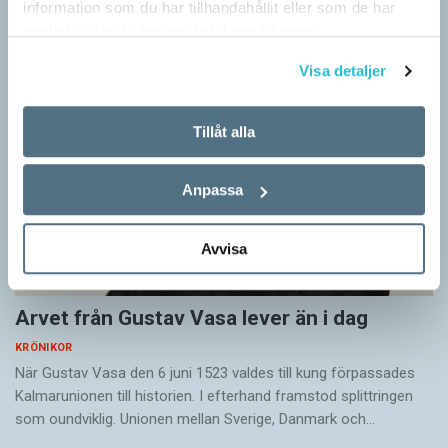
information som du har tillhandahållit eller som de har
jag i dag menar med småord. Jag vet att jag i…
samlat in när du har använt deras tjänster.
Visa detaljer
Tillåt alla
Anpassa
Avvisa
Arvet från Gustav Vasa lever än i dag
KRÖNIKOR
När Gustav Vasa den 6 juni 1523 ­valdes till kung förpassades
Kalmar­unionen till historien. I efterhand framstod splittringen
som ound­viklig. ­Unionen ­mellan Sverige, Danmark och…