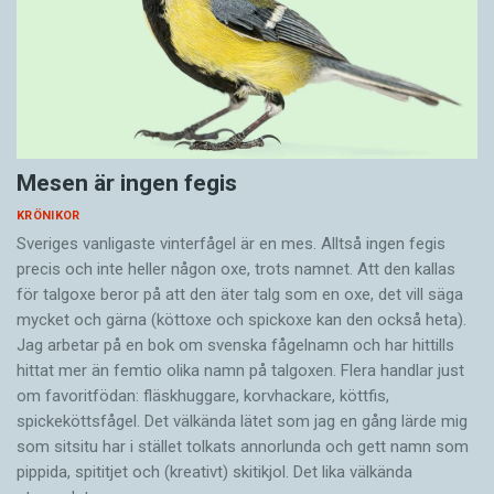
Mesen är ingen fegis
KRÖNIKOR
Sveriges vanligaste vinterfågel är en mes. Alltså ingen fegis
precis och inte heller någon oxe, trots namnet. Att den kallas
för talgoxe beror på att den äter talg som en oxe, det vill säga
mycket och gärna (köttoxe och spickoxe kan den också heta).
Jag arbetar på en bok om svenska fågelnamn och har hittills
hittat mer än femtio olika namn på talgoxen. Flera handlar just
om favoritfödan: fläskhuggare, korvhackare, köttfis,
spickeköttsfågel. Det välkända lätet som jag en gång lärde mig
som sitsitu har i stället tolkats annorlunda och gett namn som
pippida, spititjet och (kreativt) skitikjol. Det lika välkända