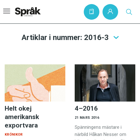
Artiklar i nummer: 2016-3
Hem
Artiklar
Krönikor
Språkfrågor
Skrivtips
Bokrecensioner
Helt okej
4–2016
amerikansk
21 MARS 2016
Kviss
exportvara
Spänningens mästare i
Podden
närbild Håkan Nesser om
KRÖNIKOR