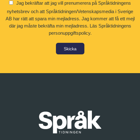
Jag bekräftar att jag vill prenumerera på Språktidningens
nyhetsbrev och att Språktidningen/Vetenskapsmedia i Sverige
AB har rätt att spara min mejladress. Jag kommer att få ett mejl
där jag måste bekräfta min mejladress.
Läs Språktidningens
personuppgiftspolicy.
Skicka