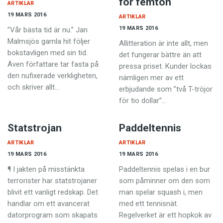
för femton
ARTIKLAR
19 MARS 2016
ARTIKLAR
19 MARS 2016
”Vår bästa tid är nu.” Jan
Malmsjös gamla hit följer
Allitteration är inte allt, men
bokstavligen med sin tid.
det fungerar bättre än att
Även författare tar fasta på
pressa priset. Kunder lockas
den nufixerade verkligheten,
nämligen mer av ett
och skriver allt…
erbjudande som ”två T-tröjor
för tio dollar”…
Statstrojan
Paddeltennis
ARTIKLAR
ARTIKLAR
19 MARS 2016
19 MARS 2016
¶ I jakten på misstänkta
Paddeltennis spelas i en bur
terrorister har statstrojaner
som påminner om den som
blivit ett vanligt redskap. Det
man spelar squash i, men
handlar om ett avancerat
med ett tennisnät.
datorprogram som skapats
Regelverket är ett hopkok av