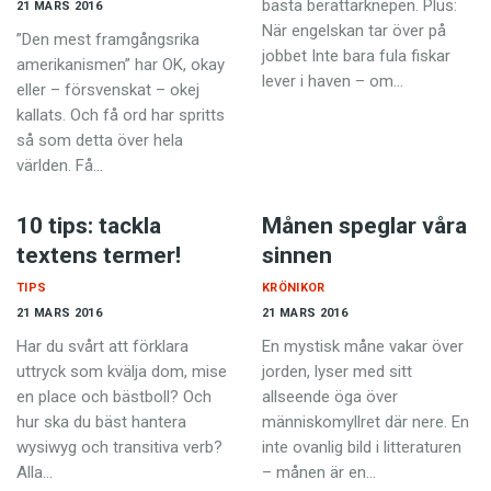
bästa berättarknepen. Plus:
Anmäl till språkpolisen
21 MARS 2016
När engelskan tar över på
”Den mest framgångsrika
Föreslå nyord
jobbet Inte bara fula fiskar
amerikanismen” har OK, okay
lever i haven – om…
Annonsera
eller – försvenskat – okej
kallats. Och få ord har spritts
Prenumerera
så som detta över hela
världen. Få…
Läs Språktidningen digitalt
Press
10 tips: tackla
Månen speglar våra
textens termer!
sinnen
TIPS
KRÖNIKOR
21 MARS 2016
21 MARS 2016
Har du svårt att förklara
En mystisk måne vakar över
uttryck som kvälja dom, mise
jorden, lyser med sitt
en place och bästboll? Och
allseende öga över
hur ska du bäst hantera
människomyllret där nere. En
wysiwyg och transitiva verb?
inte ovanlig bild i litteraturen
Alla…
– månen är en…