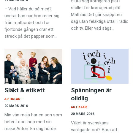
Sluta säg korrigerad plåt i
stället för korrugerad plåt.
– Vad håller du på med?
Mathias Det går knappt en
undrar han när hon reser sig
dag utan felaktiga uttal i radio
från matbordet och för
och tv. Eller vad sägs…
fjortonde gången drar ett
streck på det papper som…
Släkt & etikett
Spänningen är
olidlig
ARTIKLAR
20 MARS 2016
ARTIKLAR
20 MARS 2016
Min vän maja har en son som
heter Leon ihop med sin
Vilket är svenskans
make Anton. En dag hörde
vanligaste ord? Bara att