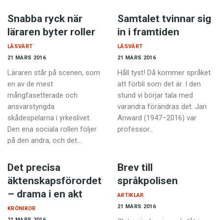
Snabba ryck när
Samtalet tvinnar sig
läraren byter roller
in i framtiden
LÄSVÄRT
LÄSVÄRT
21 MARS 2016
21 MARS 2016
Läraren står på scenen, som
Håll tyst! Då kommer språket
en av de mest
att förbli som det är. I den
mångfasetterade och
stund vi börjar tala med
ansvarstyngda
varandra förändras det. Jan
skådespelarna i yrkeslivet.
Anward (1947–2016) var
Den ena sociala rollen följer
professor…
på den andra, och det…
Det precisa
Brev till
äktenskapsförordet
språkpolisen
– drama i en akt
ARTIKLAR
21 MARS 2016
KRÖNIKOR
21 MARS 2016