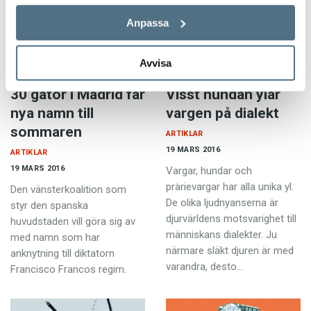
Anpassa
Avvisa
30 gator i Madrid får
Visst hundan ylar
nya namn till
vargen på dialekt
sommaren
ARTIKLAR
19 MARS 2016
ARTIKLAR
19 MARS 2016
Vargar, hundar och
prärievargar har alla unika yl.
Den vänsterkoalition som
De olika ljudnyanserna är
styr den spanska
djurvärldens motsvarighet till
huvudstaden vill göra sig av
människans dialekter. Ju
med namn som har
närmare släkt djuren är med
anknytning till diktatorn
varandra, desto…
Francisco Francos regim.