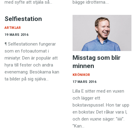
med syfte att stjäla så…
bägge idrotterna.…
Selfiestation
ARTIKLAR
19 MARS 2016
¶ Selfiestationen fungerar
som en fotoautomat i
Misstag som blir
miniatyr. Den är populär att
minnen
hyra till fester och andra
evenemang. Besökarna kan
KRÖNIKOR
ta bilder på sig själva…
17 MARS 2016
Lilla E sitter med en vuxen
och lägger ett
bokstavspussel. Hon tar upp
en bokstav. Det råkar vara I,
och den vuxne säger: ”iiiii”.
”Kan…