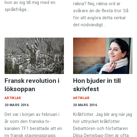
hon av sig till mig med en
räkna? Nej, räkna ord är
språkfråga:…
svårare än de flesta tror. Så
för att avgöra detta verkar
det nödvändigt…
Fransk revolution i
Hon bjuder in till
löksoppan
skrivfest
ARTIKLAR
ARTIKLAR
20 MARS 2016
20 MARS 2016
Det var i början av februari i
Kråkfötter. Jag blir arg när jag
år som den franska tv-
hör uttrycket kråkfötter.
kanalen TF1 berättade att en
Debattören och författaren
ny fransk stavningspraxis
Dilsa Demirbag-Sten är ofta