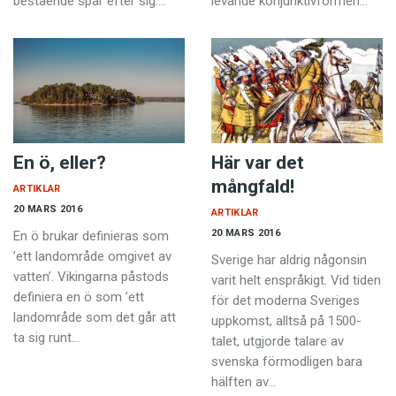
bestående spår efter sig.…
levande konjunktivformen…
En ö, eller?
Här var det
mångfald!
ARTIKLAR
20 MARS 2016
ARTIKLAR
20 MARS 2016
En ö brukar definieras som
’ett landområde omgivet av
Sverige har aldrig någonsin
vatten’. Vikingarna påstods
varit helt enspråkigt. Vid tiden
definiera en ö som ’ett
för det moderna Sveriges
landområde som det går att
uppkomst, alltså på 1500-
ta sig runt…
talet, utgjorde talare av
svenska förmodligen bara
hälften av…