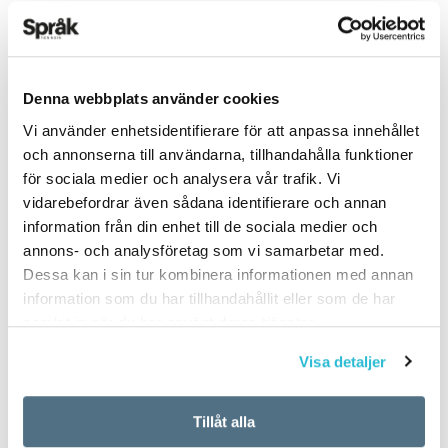
Denna webbplats använder cookies
Vi använder enhetsidentifierare för att anpassa innehållet
Spela mer – höj
Din glada röst
och annonserna till användarna, tillhandahålla funktioner
betygen i engelska
smittar av sig på
för sociala medier och analysera vår trafik. Vi
humöret
vidarebefordrar även sådana identifierare och annan
ARTIKLAR
information från din enhet till de sociala medier och
19 MARS 2016
ARTIKLAR
annons- och analysföretag som vi samarbetar med.
19 MARS 2016
Elever som spelar datorspel
Dessa kan i sin tur kombinera informationen med annan
minst fem timmar i veckan
Om du talar med en positiv
information som du har tillhandahållit eller som de har
får bättre betyg och lyckas
ton kommer du också att bli
samlat in när du har använt deras tjänster.
bättre på nationella prov i
gladare. Den slutsatsen drar
engelska. Pia Sundqvist,
forskare i psykologi vid
Visa detaljer
docent i engelska…
Lunds universitet, som har
låtit…
Tillåt alla