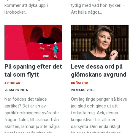
kommer att dyka upp i
tydlig med vad hon tycker. –
läroböcker…
Att kalla något…
På spaning efter det
Leve dessa ord på
tal som flytt
glömskans avgrund
ARTIKLAR
KRÖNIKOR
20 MARS 2016
20 MARS 2016
När föddes det talade
Om jag finge pengar så bleve
språket? Det är en av
jag glad och ginge ut att
språkforskningens svåraste
förlusta mig. Ack, dessa
frågor. Talet, till skillnad från
konjunktiver blir alltmer
skriften, lämnar ju inte några
sällsynta. Den enda riktigt