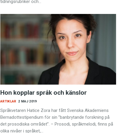
tidningsrubriker och…
Hon kopplar språk och känslor
ARTIKLAR
2 MAJ 2019
Språkvetaren Hatice Zora har fått Svenska Akademiens
Bernadotte­stipendium för sin ”banbrytande ­forskning på
det prosodiska området”. – Prosodi, språkmelodi, finns på
olika nivåer i språket,…