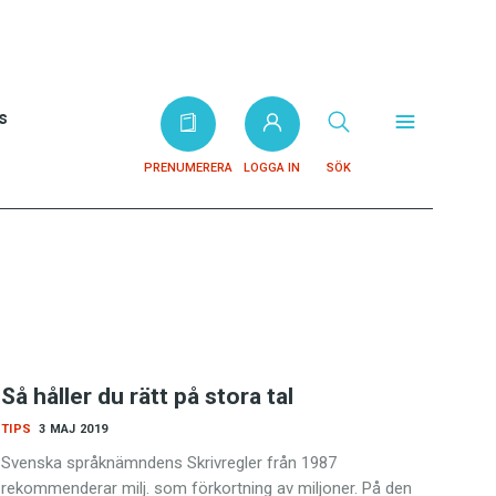
s
PRENUMERERA
LOGGA IN
SÖK
Så håller du rätt på stora tal
TIPS
3 MAJ 2019
Svenska språknämndens Skrivregler från 1987
rekommenderar milj. som förkortning av miljoner. På den