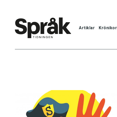
Artiklar
Krönikor
Hem
Artiklar
Krönikor
Språkfrågor
Skrivtips
Bokrecensi