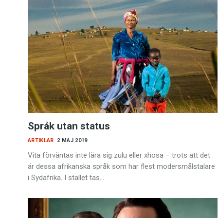
Språk utan status
ARTIKLAR
2 MAJ 2019
Vita förväntas inte lära sig zulu eller xhosa – trots att det
är dessa afrikanska språk som har flest modersmålstalare
i Sydafrika. I stället tas…