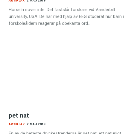
ARTIKLAR
2 MAJ 2019
Hörseln sover inte. Det fastslår forskare vid Vanderbilt
university, USA. De har med hjälp av EEG studerat hur barn i
förskoleåldern reagerar på obekanta ord…
pet nat
ARTIKLAR
2 MAJ 2019
En av de hetaste dryckestrenderna är pet nat, ett naturligt