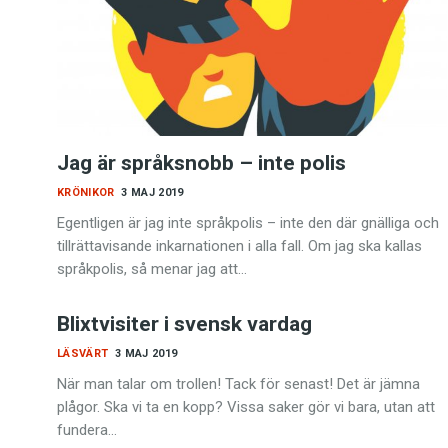
Kviss
Podden
Anmäl till 
Jag är språksnobb – inte polis
KRÖNIKOR
3 MAJ 2019
Föreslå nyo
Egentligen är jag inte språkpolis – inte den där gnälliga och
tillrättavisande inkarnationen i alla fall. Om jag ska kallas
Annonsera
språkpolis, så menar jag att…
Prenumerer
Blixtvisiter i svensk vardag
LÄSVÄRT
3 MAJ 2019
Läs Språkti
När man talar om trollen! Tack för senast! Det är jämna
plågor. Ska vi ta en kopp? Vissa saker gör vi bara, utan att
Press
fundera…