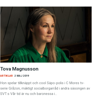
Tova Magnusson
ARTIKLAR
2 MAJ 2019
Hon spelar tillknäppt och cool Säpo-polis i C Mores tv-
serie Gråzon, mäktigt socialborgar­råd i andra säsongen av
SVT:s Vår tid är nu och baronessa i…