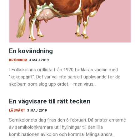
språkpolisen
En kovändning
KRÖNIKOR
3 MAJ 2019
rd
I Folkskolans ordlista från 1920 förklaras vaccin med
”kokoppgift”. Det var väl inte särskilt upplysande för de
skolbarn som slog upp ordet – men virus…
a
En vägvisare till rätt tecken
LÄSVÄRT
3 MAJ 2019
dningen digitalt
Semikolonets dag firas den 6 februari. Då brister en armé
av semikolonkramare ut i hyllningar till den lilla
kombinationen av kolon och komma. Många andra…