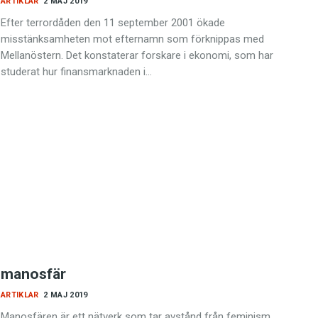
ARTIKLAR
2 MAJ 2019
Efter terrordåden den 11 september 2001 ökade
misstänksamheten mot efternamn som förknippas med
Mellanöstern. Det konstaterar forskare i ekonomi, som har
studerat hur finansmarknaden i…
manosfär
ARTIKLAR
2 MAJ 2019
Manosfären är ett nätverk som tar avstånd från feminism.