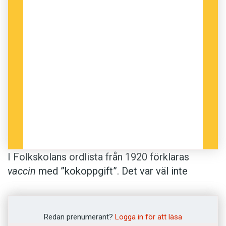
I Folkskolans ordlista från 1920 förklaras
vaccin
med ”kokoppgift”. Det var väl inte
särskilt upplysande för de skolbarn som slog
upp ordet – men virus eller smittämne från just
kokoppor användes av en brittisk läkare,
Redan prenumerant?
Logga in för att läsa