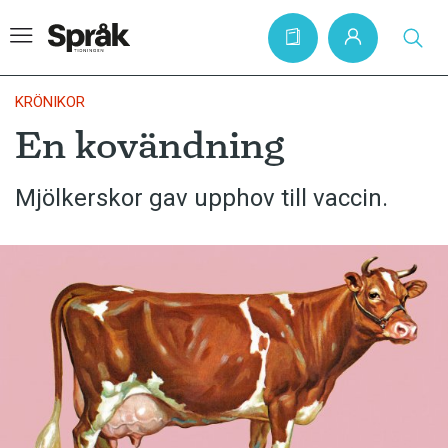
KRÖNIKOR
En kovändning
Hem
Mjölkerskor gav upphov till vaccin.
Artiklar
Krönikor
Språkfrågor
Skrivtips
Bokrecensioner
Kviss
Podden