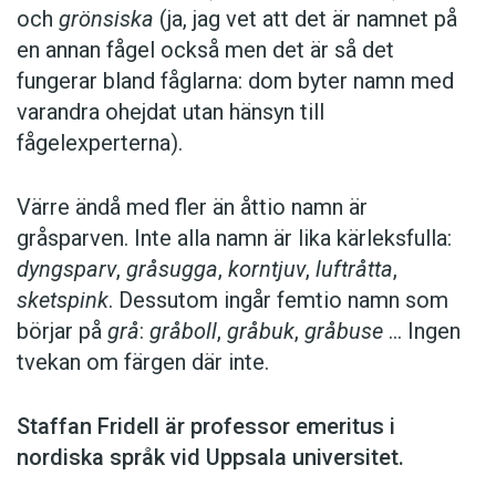
och
grönsiska
(ja, jag vet att det är namnet på
en ­annan fågel också men det är så det
fungerar bland fåglarna: dom byter namn med
var­andra ohejdat utan hänsyn till
fågelexperterna).
Värre ändå med fler än åttio namn är
gråsparven. Inte alla namn är lika kärleks­fulla:
dyngsparv
,
gråsugga
,
korntjuv
,
luftråtta
,
sketspink
. Dessutom ingår femtio namn som
börjar på
grå
:
gråboll
,
gråbuk
,
gråbuse
… Ingen
tvekan om färgen där inte.
Staffan Fridell är ­professor ­emeritus i
nordiska språk vid ­Uppsala universitet.