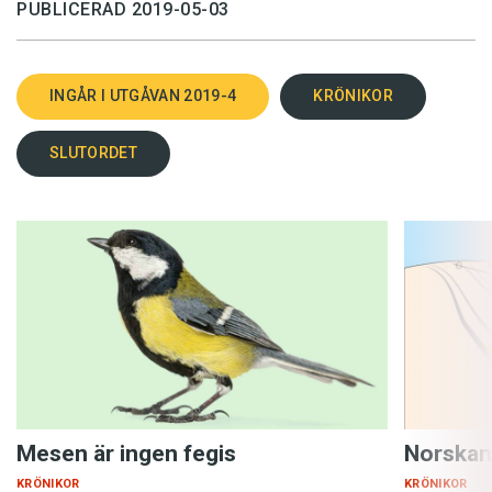
PUBLICERAD 2019-05-03
INGÅR I UTGÅVAN 2019-4
KRÖNIKOR
SLUTORDET
Mesen är ingen fegis
Norskan
KRÖNIKOR
KRÖNIKOR