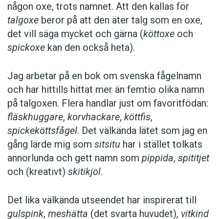
någon oxe, trots namnet. Att den kallas för
talgoxe
beror på att den äter talg som en oxe,
det vill säga mycket och gärna (
köttoxe
och
spickoxe
kan den också heta).
Jag arbetar på en bok om svenska fågelnamn
och har hittills hittat mer än femtio olika namn
på talgoxen. Flera handlar just om favoritfödan:
fläskhuggare
,
korvhackare
,
köttfis
,
spickeköttsfågel
. Det välkända lätet som jag en
gång lärde mig som
sitsitu
har i stället tolkats
annorlunda och gett namn som
pippida
,
spititjet
och (kreativt)
skitikjol
.
Det lika välkända utseendet har inspirerat till
gulspink
,
meshätta
(det svarta huvudet),
vitkind