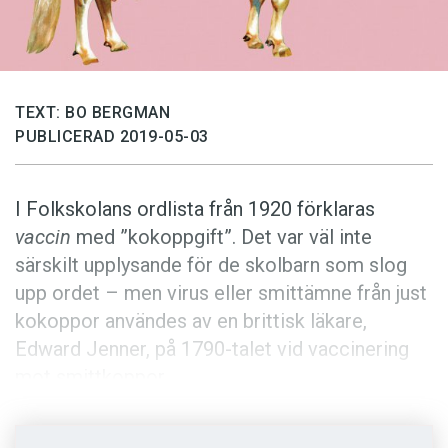
Anmäl till språkpolisen
Föreslå nyord
Annonsera
TEXT: BO BERGMAN
Prenumerera
PUBLICERAD 2019-05-03
Läs Språktidningen digitalt
Press
I Folkskolans ordlista från 1920 förklaras
vaccin
med ”kokoppgift”. Det var väl inte
särskilt upplysande för de skolbarn som slog
upp ordet – men virus eller smittämne från just
kokoppor användes av en brittisk läkare,
Edward Jenner, på 1790-talet vid vaccinering
mot smittkoppor.
Han visste att mjölkerskor som tidigare hade