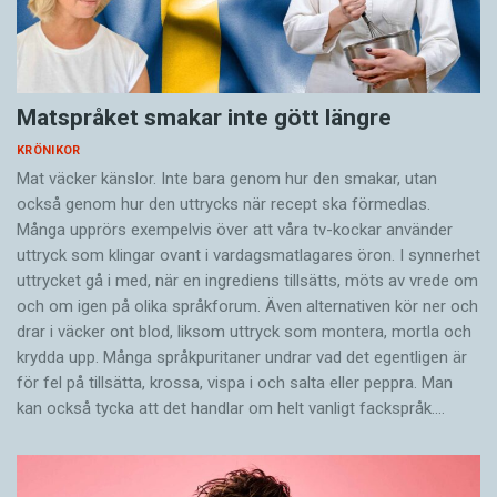
Matspråket smakar inte gött längre
KRÖNIKOR
Mat väcker känslor. Inte bara genom hur den smakar, utan
också genom hur den uttrycks när recept ska förmedlas.
Många upprörs exempelvis över att våra tv-kockar använder
uttryck som klingar ovant i vardagsmatlagares öron. I synnerhet
uttrycket gå i med, när en ingrediens tillsätts, möts av vrede om
och om igen på olika språkforum. Även alternativen kör ner och
drar i väcker ont blod, liksom uttryck som montera, mortla och
krydda upp. Många språkpuritaner undrar vad det egentligen är
för fel på tillsätta, krossa, vispa i och salta eller peppra. Man
kan också tycka att det handlar om helt vanligt fackspråk.…