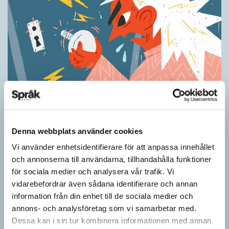
Ordens umgänge avslöjar betydelsen
KRÖNIKOR
”Du kan begripa ett ord genom att titta på vilka det umgås med”
Denna webbplats använder cookies
– ungefär så sa den brittiske språkvetaren John Rupert Firth
Vi använder enhetsidentifierare för att anpassa innehållet
(1890–1960) om…
och annonserna till användarna, tillhandahålla funktioner
för sociala medier och analysera vår trafik. Vi
vidarebefordrar även sådana identifierare och annan
information från din enhet till de sociala medier och
annons- och analysföretag som vi samarbetar med.
Dessa kan i sin tur kombinera informationen med annan