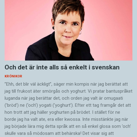
Och det är inte alls så enkelt i svenskan
KRÖNIKOR
”Ehh, det blir väl äckligt”, säger min kompis när jag berättat att
jag till frukost äter smörgås och yoghurt. Vi pratar bantuspråket
luganda när jag berättar det, och orden jag valt är omugaati
(’bröd’) ne (’och’) yogati (’yoghurt’). Efter ett tag framgår det att
hon trott att jag häller yoghurten på brödet. I stället för ne
borde jag ha valt ate, era eller kwossa. Inte misstänkte jag när
jag började lära mig detta språk att en så enkel glosa som ’och’
skulle vara så mödosam att behärska! Det visar sig att