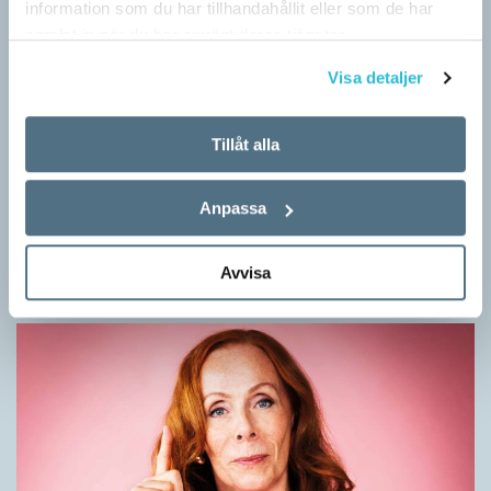
information som du har tillhandahållit eller som de har
samlat in när du har använt deras tjänster.
Visa detaljer
Tillåt alla
Mesen är ingen fegis
KRÖNIKOR
Anpassa
Sveriges vanligaste vinterfågel är en mes. Alltså ingen fegis
precis och inte heller någon oxe, trots namnet. Att den kallas
Avvisa
för talgoxe beror på att…