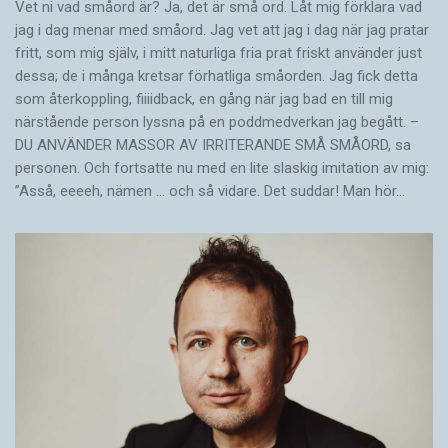
Vet ni vad småord är? Ja, det är små ord. Låt mig förklara vad
jag i dag menar med småord. Jag vet att jag i dag när jag pratar
fritt, som mig själv, i mitt naturliga fria prat friskt använder just
dessa; de i många kretsar förhatliga småorden. Jag fick detta
som återkoppling, fiiiidback, en gång när jag bad en till mig
närstående person lyssna på en poddmedverkan jag begått. –
DU ANVÄNDER MASSOR AV IRRITERANDE SMÅ SMÅORD, sa
personen. Och fortsatte nu med en lite slaskig imitation av mig:
”Asså, eeeeh, nämen … och så vidare. Det suddar! Man hör…