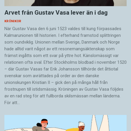
Arvet från Gustav Vasa lever än i dag
KRÖNIKOR
När Gustav Vasa den 6 juni 1523 ­valdes till kung förpassades
Kalmar­unionen till historien. I efterhand framstod splittringen
som ound­viklig. ­Unionen ­mellan Sverige, Danmark och ­Norge
hade alltid varit något av ett resonemangs­äkten­skap som
främst ingåtts som ett svar på yttre hot. ­Känslomässigt var
rela­tionen ofta sval. Efter Stockholms blodbad i novem­ber 1520
– där Gustav ­Vasas far Erik ­Johans­son tillhörde det åttiotal
svenskar som avrättades på order av den danske
unionskungen Kristian II – gick den på många håll från
frostnupen till istidsmässig. Kröningen av Gustav Vasa följdes
av en rad steg för att fullborda skilsmässan mellan länderna.
För att…