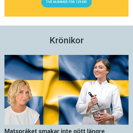
TVÅ NUMMER FÖR 129 KR!
Krönikor
Matspråket smakar inte gött längre