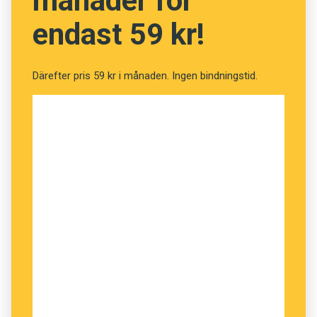
månader för
huvudsatser, och bara tagit med sig känslan av
endast 59 kr!
följaktlighet:
Så
… är du singel?
Därefter pris 59 kr i månaden. Ingen bindningstid.
Men rent grammatiskt är
så
fortfarande en
konjunktion. Förutom, kommer jag på, när
så
är
ett
adverbial
som betyder ungefär ’på det viset’.
Jag kan ge exempel på det också.
– Varför gjorde du
så
?
– För att alla gör så!
Eller, inser jag, när man använder
så
som