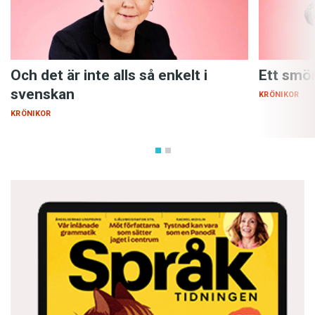
så
ringer vi efter brandkåren.
Kikki Danielsson,
eller egentligen Ingela ”Pling” Forsman som
skrev texten, har lagt in samma sorts
så
i
texten till Bra vibrationer:
Och det är inte alls så enkelt i
Ett smö
svenskan
KRÖNIKOR
Varje gång du ler,
så
får jag bra vibrationer.
KRÖNIKOR
Vad gör detta
så
? Det förändrar inte ­
betydelsen, markerar ingen följaktlighet eller
jämförelse. Det bara står där. Man brukar säga
att den här sortens
så
ger en signal om att
huvudsatsens finita verb är på ingång. Det
används särskilt ofta när vi inleder med långa
adverbial. En tolkning säger att vi gör det för att
undvika risken att man uppfattar fortsättningen
på huvudsatsen som en fråga (”Ringer vi efter