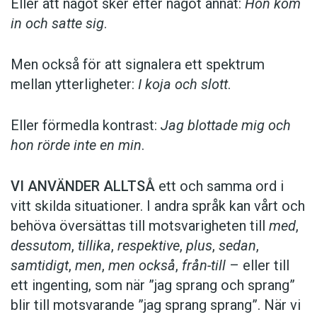
Eller att något sker efter något annat:
Hon kom
in och satte sig
.
Men också för att signalera ett spektrum
mellan ytterligheter:
I koja och slott
.
Eller förmedla kontrast:
Jag blottade mig och
hon rörde inte en min
.
VI ANVÄNDER ALLTSÅ
ett och samma ord i
vitt skilda situationer. I andra språk kan vårt och
behöva översättas till motsvarigheten till
med
,
dessutom
,
tillika
,
respektive
,
plus
,
sedan
,
samtidigt
,
men
,
men också
,
från-till
– eller till
ett ingenting, som när ”jag sprang och sprang”
blir till motsvarande ”jag sprang sprang”. När vi