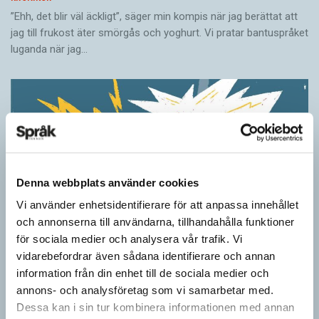
”Ehh, det blir väl äckligt”, säger min kompis när jag berättat att
jag till frukost äter smörgås och yoghurt. Vi pratar bantuspråket
luganda när jag…
Denna webbplats använder cookies
Vi använder enhetsidentifierare för att anpassa innehållet
och annonserna till användarna, tillhandahålla funktioner
för sociala medier och analysera vår trafik. Vi
vidarebefordrar även sådana identifierare och annan
Ordens umgänge avslöjar betydelsen
information från din enhet till de sociala medier och
KRÖNIKOR
annons- och analysföretag som vi samarbetar med.
”Du kan begripa ett ord genom att titta på vilka det umgås med”
Dessa kan i sin tur kombinera informationen med annan
– ungefär så sa den brittiske språkvetaren John Rupert Firth