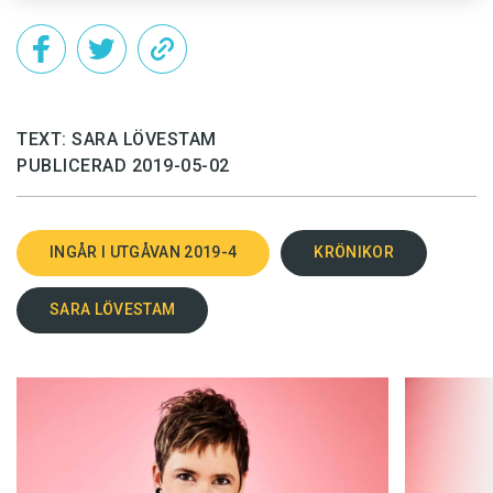
Till sist har vi den grammatiskt smaskigaste
så
-
användningen. Jag stötte senast på den när jag
skulle undervisa en amerikan i svensk melodi­
festivalhistoria och stötte på formuleringen:
TEXT: SARA LÖVESTAM
”varje gång du ler så får jag bra vibrationer”.
PUBLICERAD 2019-05-02
Det här är ett speciellt
så
, som bara uppträder
när en huvudsats inleds av ett adverbial. Här
INGÅR I UTGÅVAN 2019-4
KRÖNIKOR
kommer till exempel en mening som inleds
SARA LÖVESTAM
med adverbialet (tillika bisatsen) ”om du inte
kommer ner snart”:
Om du inte kommer ner
snart, ringer vi efter brandkåren.
I talspråk lägger vi ofta in ett litet
så
precis
efter adverbialet:
Om du inte kommer ner snart,