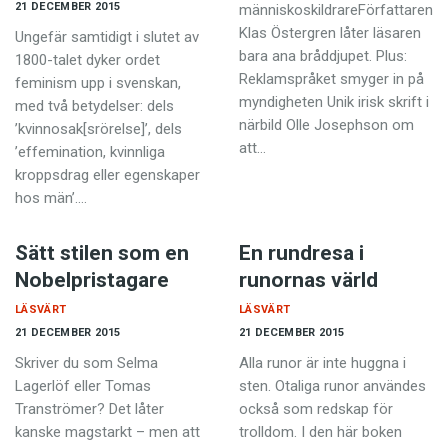
21 DECEMBER 2015
människoskildrareFörfattaren
Klas Östergren låter läsaren
Ungefär samtidigt i slutet av
bara ana bråddjupet. Plus:
1800-talet dyker ordet
Reklamspråket smyger in på
feminism upp i svenskan,
myndigheten Unik irisk skrift i
med två betydelser: dels
närbild Olle Josephson om
’kvinnosak[srörelse]’, dels
att…
’effemination, kvinnliga
kroppsdrag eller egenskaper
hos män’.…
Sätt stilen som en
En rundresa i
Nobelpristagare
runornas värld
LÄSVÄRT
LÄSVÄRT
21 DECEMBER 2015
21 DECEMBER 2015
Skriver du som Selma
Alla runor är inte huggna i
Lagerlöf eller Tomas
sten. Otaliga runor användes
Tranströmer? Det låter
också som redskap för
kanske magstarkt – men att
trolldom. I den här boken