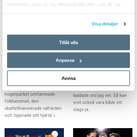
information som du har tillhandahållit eller som de har
samlat in när du har använt deras tjänster.
Visa detaljer
Tillåt alla
Hem ljuva folkhem
Glöm inte bort vilka
vi egentligen är
ARTIKLAR
Anpassa
20 DECEMBER 2015
KRÖNIKOR
20 DECEMBER 2015
För tolv år sen drev Fredrik
Avvisa
Reinfeldt igenom sitt projekt
Tillsammans med ja, nej och
Nya Moderaterna. Det gamla
du är vi ett av de mest
högerpartiet omfamnade
laddade ord jag vet. Så kan
folkhemmet, den
vi:et också vara både ett
skattefinansierade välfärden
slags ja…
och ’öppnade sitt hjärta’ i…