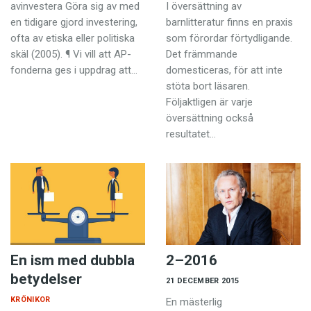
Anmäl till språkpolisen
avinvestera Göra sig av med
I översättning av
en tidigare gjord investering,
barnlitteratur finns en praxis
Föreslå nyord
ofta av etiska eller politiska
som förordar förtydligande.
skäl (2005). ¶ Vi vill att AP-
Det främmande
Annonsera
fonderna ges i uppdrag att…
domesticeras, för att inte
Prenumerera
stöta bort läsaren.
Följaktligen är varje
Läs Språktidningen digitalt
översättning också
Press
resultatet…
En ism med dubbla
2–2016
betydelser
21 DECEMBER 2015
KRÖNIKOR
En mästerlig