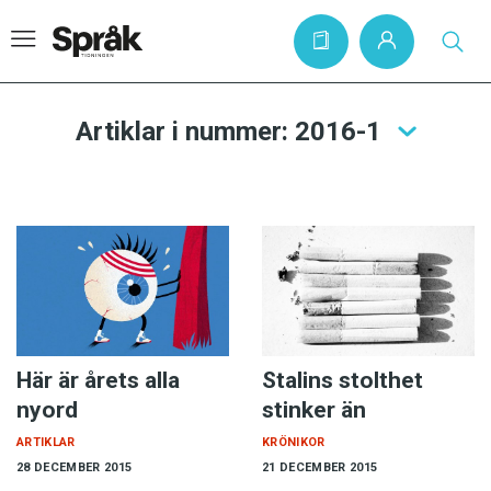
Artiklar i nummer: 2016-1
Hem
Artiklar
Krönikor
Språkfrågor
Skrivtips
Bokrecensioner
Här är årets alla
Stalins stolthet
nyord
stinker än
Kviss
ARTIKLAR
KRÖNIKOR
Podden
28 DECEMBER 2015
21 DECEMBER 2015