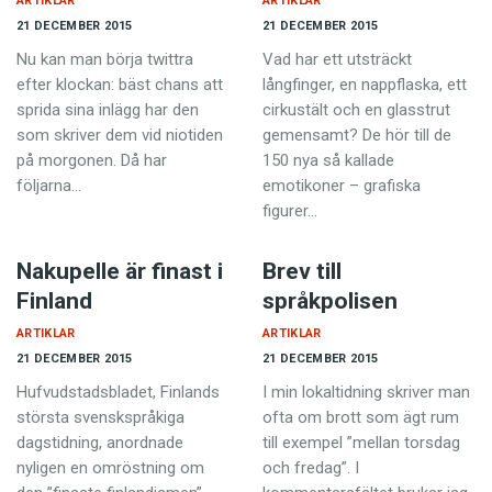
ARTIKLAR
ARTIKLAR
21 DECEMBER 2015
21 DECEMBER 2015
Nu kan man börja twittra
Vad har ett utsträckt
efter klockan: bäst chans att
långfinger, en nappflaska, ett
sprida sina inlägg har den
cirkustält och en glasstrut
som skriver dem vid niotiden
gemensamt? De hör till de
på morgonen. Då har
150 nya så kallade
följarna…
emotikoner – grafiska
figurer…
Nakupelle är finast i
Brev till
Finland
språkpolisen
ARTIKLAR
ARTIKLAR
21 DECEMBER 2015
21 DECEMBER 2015
Hufvudstadsbladet, Finlands
I min lokaltidning skriver man
största svenskspråkiga
ofta om brott som ägt rum
dagstidning, anordnade
till exempel ”mellan torsdag
nyligen en omröstning om
och fredag”. I