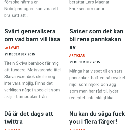
försöka härma en
berättar Lars Magnar
Nobelpristagare kan vara ett
Enoksen om runor…
bra sätt att…
Svårt generalisera
Satser som det kan
om vad barn vill läsa
bli rena pannkakan
av
LÄSVÄRT
21 DECEMBER 2015
ARTIKLAR
21 DECEMBER 2015
Titeln Skriva barnbok får mig
att fundera. Motsvarande titel
Många har vispat till en sats
Skriva vuxenbok skulle nog
pannkakor: hälften så mycket
inte vara möjlig. Finns det
mjöl som mjölk, och ägg
verkligen något speciellt som
som man har råd till, lyder
skiljer barnböcker från…
receptet. Inte riktigt lika…
Då är det dags att
Nu kan du säga fuck
twittra
you i flera färger!