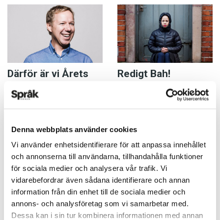
Därför är vi Årets
Redigt Bah!
tidskrift!
ARTIKLAR
20 DECEMBER 2015
KRÖNIKOR
20 DECEMBER 2015
Kulturminister alice bah
Kuhnkes småländska
I november utsågs
Denna webbplats använder cookies
identitet är stadig som en
Språktidningen till Årets
Vi använder enhetsidentifierare för att anpassa innehållet
stengärdsgård. Hon är
tidskrift 2015. Det är
och annonserna till användarna, tillhandahålla funktioner
uppvuxen i Horda, ett litet
branschorganisationen
för sociala medier och analysera vår trafik. Vi
stationssamhälle vid
Sveriges tidskrifter som står
vidarebefordrar även sådana identifierare och annan
järnvägen mellan Värnamo
bakom tävlingen. Tidigare har
information från din enhet till de sociala medier och
och Alvesta.…
bland andra Fokus, Modern
annons- och analysföretag som vi samarbetar med.
Psykologi och…
Dessa kan i sin tur kombinera informationen med annan