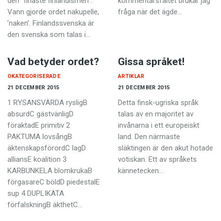
den ”finaste finlandismen”.
kommentarsfältet brukar jag
Vann gjorde ordet nakupelle,
fråga när det ägde…
’naken’. Finlandssvenska är
den svenska som talas i…
Vad betyder ordet?
Gissa språket!
OKATEGORISERADE
ARTIKLAR
21 DECEMBER 2015
21 DECEMBER 2015
1 RYSANSVÄRDA rysligB
Detta finsk-ugriska språk
absurdC gästvänligD
talas av en majoritet av
föraktadE primitiv 2
invånarna i ett europeiskt
PAKTUMA lovsångB
land. Den närmaste
äktenskapsförordC lagD
släktingen är den akut hotade
alliansE koalition 3
votiskan. Ett av språkets
KARBUNKELA blomkrukaB
kännetecken…
förgasareC böldD piedestalE
sup 4 DUPLIKATA
förfalskningB äkthetC…