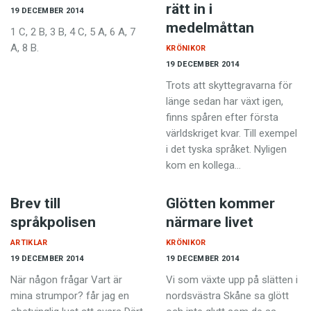
rätt in i
19 DECEMBER 2014
medelmåttan
1 C, 2 B, 3 B, 4 C, 5 A, 6 A, 7
A, 8 B.
KRÖNIKOR
19 DECEMBER 2014
Trots att skyttegravarna för
länge sedan har växt igen,
finns spåren efter första
världskriget kvar. Till exempel
i det tyska språket. Nyligen
kom en kollega…
Brev till
Glötten kommer
språkpolisen
närmare livet
ARTIKLAR
KRÖNIKOR
19 DECEMBER 2014
19 DECEMBER 2014
När någon frågar Vart är
Vi som växte upp på slätten i
mina strumpor? får jag en
nordsvästra Skåne sa glött