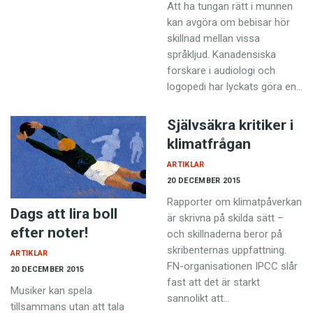
Anmäl till språkpolisen
Att ha tungan rätt i munnen
kan avgöra om bebisar hör
Föreslå nyord
skillnad mellan vissa
språkljud. Kanadensiska
Annonsera
forskare i audiologi och
Prenumerera
logopedi har lyckats göra en…
Läs Språktidningen digitalt
Självsäkra kritiker i
Press
klimatfrågan
ARTIKLAR
20 DECEMBER 2015
Rapporter om klimatpåverkan
Dags att lira boll
är skrivna på skilda sätt –
efter noter!
och skillnaderna beror på
skribenternas uppfattning.
ARTIKLAR
FN-organisationen IPCC slår
20 DECEMBER 2015
fast att det är starkt
Musiker kan spela
sannolikt att…
tillsammans utan att tala