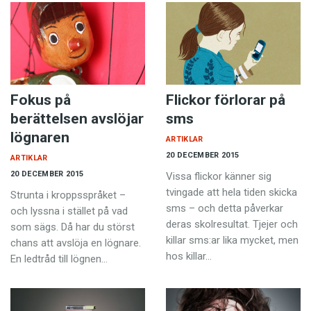
Fokus på
Flickor förlorar på
berättelsen avslöjar
sms
lögnaren
ARTIKLAR
20 DECEMBER 2015
ARTIKLAR
20 DECEMBER 2015
Vissa flickor känner sig
tvingade att hela tiden skicka
Strunta i kroppsspråket –
sms – och detta påverkar
och lyssna i stället på vad
deras skolresultat. Tjejer och
som sägs. Då har du störst
killar sms:ar lika mycket, men
chans att avslöja en lögnare.
hos killar…
En ledtråd till lögnen…