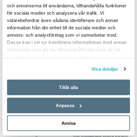
kärlek en omvälvande
i uttrycket datoriskt tänkande.
och annonserna till användarna, tillhandahålla funktioner
upplevelse. Problemet var
Jag slog det direkt ifrån mig.
för sociala medier och analysera vår trafik. Vi
inte själva känslorna,
Det spelar ingen roll…
vidarebefordrar även sådana identifierare och annan
obesvarade som de var, utan
information från din enhet till de sociala medier och
vad man skulle kalla dem.
annons- och analysföretag som vi samarbetar med.
Kärleken…
Dessa kan i sin tur kombinera informationen med annan
information som du har tillhandahållit eller som de har
samlat in när du har använt deras tjänster.
Visa detaljer
Tillåt alla
Jag tänker att…
Öper och farfar
gjorde gemensam
ARTIKLAR
Anpassa
sak
18 DECEMBER 2014
Är det lämpligt att lämna
ARTIKLAR
Avvisa
mejerivaror utan tillsyn över
18 DECEMBER 2014
sommaren? Jag tänker att
Vid Solgenåns norra strand,