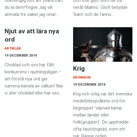
obetvinglig lust att svara Därt
och inte glytt som de sa
du la dem!Yngve Jag vill
neråt Malmö. Glött betydde
anmäla tre saker jag retar…
’barn’ och de fanns…
Njut av att lära nya
ord
ARTIKLAR
19 DECEMBER 2014
Choklad och sex har fått
Krig
konkurrens i njutningsligan –
KRÖNIKOR
att förstå nya ord ger
19 DECEMBER 2014
samma känsla av vällust! När
vi äter choklad eller har sex…
Krig och örlig var det svenska
medeltidsspråkets ord för
begreppet ’väpnad kamp
mellan länder eller
folk(grupper)’. De uppträdde
ofta tautologiskt, som ett
par. Bägge orden…