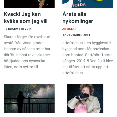
Kvack! Jag kan
Årets alla
kväka som jag vill
nykomlingar
17 DECEMBER 2014
ARTIKLAR
17 DECEMBER 2014
Skarpa färger får rovdjur att
avstå från vissa grodor.
attefallshus liten bygglovsfri
Hannar av sådana arter har
byggnad som får användas
därför kunnat utveckla mer
som bostad. Sett/hört första
högljudda och nyansrika
gången: 2014. ¶ Den 2 juli blev
läten, som syftar till…
det tillåtet att sätta upp ett
attefallshus…