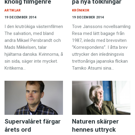
knölig filmgenre
på nya tolkningar
ARTIKLAR
KRÖNIKOR
19 DECEMBER 2014
19 DECEMBER 2014
I den krutrökiga västernfilmen
Tove Janssons novellsamling
The salvation, med bland
Resa med lätt bagage från
andra Mikael Persbrandt och
1987, inleds med brevsviten
Mads Mikkelsen, talar
”Korrespondens”. I åtta brev
hjältarna danska. Kvinnorna, å
uttrycker den inledningsvis
sin sida, säger inte mycket.
trettonåriga japanska flickan
Kritikerna…
Tamiko Atsumi sina…
Supervalåret färgar
Naturen skärper
årets ord
hennes uttryck