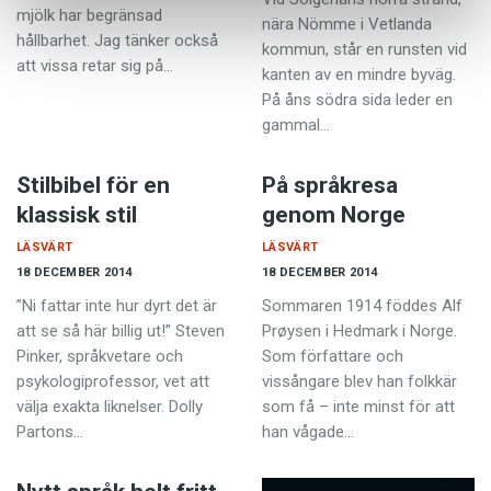
mjölk har begränsad
nära Nömme i Vetlanda
hållbarhet. Jag tänker också
kommun, står en runsten vid
att vissa retar sig på…
kanten av en mindre byväg.
På åns södra sida leder en
gammal…
Stilbibel för en
På språkresa
klassisk stil
genom Norge
LÄSVÄRT
LÄSVÄRT
18 DECEMBER 2014
18 DECEMBER 2014
”Ni fattar inte hur dyrt det är
Sommaren 1914 föddes Alf
att se så här billig ut!” Steven
Prøysen i Hedmark i Norge.
Pinker, språkvetare och
Som författare och
psykologiprofessor, vet att
vissångare blev han folkkär
välja exakta liknelser. Dolly
som få – inte minst för att
Partons…
han vågade…