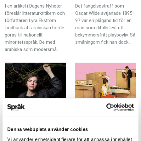
I en artikel i Dagens Nyheter
Det fängelsestraff som
föreslår litteraturkritikern och
Oscar Wilde avtjänade 1895–
författaren Lyra Ekström
97 var en plågans tid för en
Lindbäck att arabiskan borde
man som dittills levt ett
göras till nationellt
bekymmersfritt playboyliv. Så
minoritetsspråk. De med
småningom fick han dock…
arabiska som modersmål…
Om ordet finns så
Är den datoriska
finns jag också
tiden redan slut?
KRÖNIKOR
18 DECEMBER 2014
Denna webbplats använder cookies
18 DECEMBER 2014
För ett år sedan hörde jag för
Vi använder enhetsidentifierare för att anpassa innehållet
Även språkligt var min första
första gången ordet datorisk,