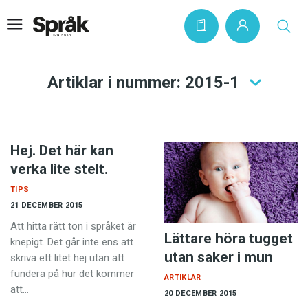
Artiklar i nummer: 2015-1
Hem
Artiklar
Hej. Det här kan
Krönikor
verka lite stelt.
Språkfrågor
TIPS
21 DECEMBER 2015
Skrivtips
Att hitta rätt ton i språket är
Bokrecensioner
Lättare höra tugget
knepigt. Det går inte ens att
utan saker i mun
skriva ett litet hej utan att
Kviss
fundera på hur det kommer
ARTIKLAR
Podden
att…
20 DECEMBER 2015