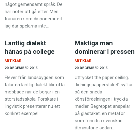
något gemensamt språk. De
har noter att gå efter. Men
tränaren som disponerar ett
lag där spelarna inte…
Lantlig dialekt
Mäktiga män
hånas på college
dominerar i pressen
ARTIKLAR
ARTIKLAR
20 DECEMBER 2015
20 DECEMBER 2015
Elever från landsbygden som
Uttrycket the paper ceiling,
talar en lantlig dialekt blir ofta
’tidningspapperstaket’ syftar
mobbade när de börjar i en
på den sneda
storstadsskola. Forskare i
könsfördelningen i tryckta
lingvistik presenterar nu ett
medier. Begreppet anspelar
konkret exempel…
på glastaket, en metafor
som funnits i svenskan
åtminstone sedan…