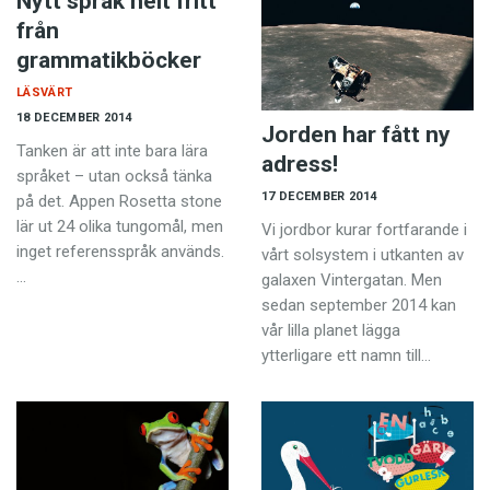
Nytt språk helt fritt
från
grammatikböcker
LÄSVÄRT
18 DECEMBER 2014
Jorden har fått ny
Tanken är att inte bara lära
adress!
språket – utan också tänka
17 DECEMBER 2014
på det. Appen Rosetta stone
lär ut 24 olika tungomål, men
Vi jordbor kurar fortfarande i
inget referensspråk används.
vårt solsystem i utkanten av
…
galaxen Vintergatan. Men
sedan september 2014 kan
vår lilla planet lägga
ytterligare ett namn till…