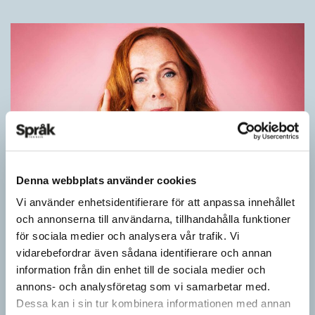
Denna webbplats använder cookies
Rör inte mitt asså!
Vi använder enhetsidentifierare för att anpassa innehållet
och annonserna till användarna, tillhandahålla funktioner
KRÖNIKOR
för sociala medier och analysera vår trafik. Vi
Vet ni vad småord är? Ja, det är små ord. Låt mig förklara vad
vidarebefordrar även sådana identifierare och annan
jag i dag menar med småord. Jag vet att jag i…
information från din enhet till de sociala medier och
annons- och analysföretag som vi samarbetar med.
Dessa kan i sin tur kombinera informationen med annan