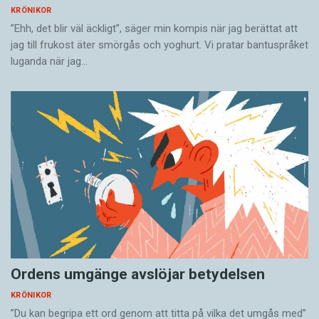
KRÖNIKOR
”Ehh, det blir väl äckligt”, säger min kompis när jag berättat att
jag till frukost äter smörgås och yoghurt. Vi pratar bantuspråket
luganda när jag…
Ordens umgänge avslöjar betydelsen
KRÖNIKOR
”Du kan begripa ett ord genom att titta på vilka det umgås med”