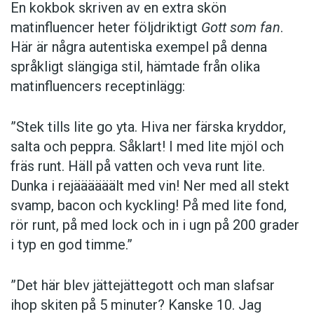
En kokbok ­skriven av en extra skön
matinfluencer heter följd­riktigt
Gott som fan
.
Här är några autentiska ­exempel på denna
språkligt slängiga stil, ­hämtade från olika
matinfluencers receptinlägg:
”Stek tills lite go yta. Hiva ner färska kryddor,
salta och peppra. Såklart! I med lite mjöl och
fräs runt. Häll på vatten och veva runt lite.
Dunka i rejäääääält med vin! Ner med all stekt
svamp, bacon och kyckling! På med lite fond,
rör runt, på med lock och in i ugn på 200 grader
i typ en god timme.”
”Det här blev jättejättegott och man slafsar
ihop skiten på 5 minuter? Kanske 10. Jag