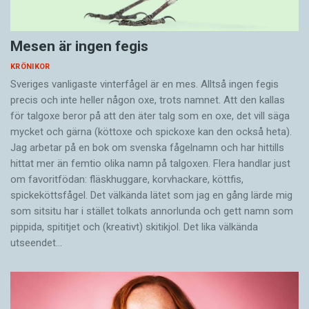
Mesen är ingen fegis
KRÖNIKOR
Sveriges vanligaste vinterfågel är en mes. Alltså ingen fegis
precis och inte heller någon oxe, trots namnet. Att den kallas
för talgoxe beror på att den äter talg som en oxe, det vill säga
mycket och gärna (köttoxe och spickoxe kan den också heta).
Jag arbetar på en bok om svenska fågelnamn och har hittills
hittat mer än femtio olika namn på talgoxen. Flera handlar just
om favoritfödan: fläskhuggare, korvhackare, köttfis,
spickeköttsfågel. Det välkända lätet som jag en gång lärde mig
som sitsitu har i stället tolkats annorlunda och gett namn som
pippida, spititjet och (kreativt) skitikjol. Det lika välkända
utseendet…