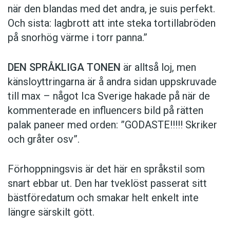
när den blandas med det andra, je suis perfekt.
Och sista: lagbrott att inte steka tortillabröden
på snorhög värme i torr panna.”
DEN SPRÅKLIGA TONEN
är alltså loj, men
känsloyttringarna är å andra sidan uppskruvade
till max – något Ica Sverige hakade på när de
kommen­terade en influencers bild på rätten
palak paneer med orden: ­”GODASTE!!!!! Skriker
och gråter osv”.
Förhoppningsvis är det här en språkstil som
snart ebbar ut. Den har tveklöst passerat sitt
bästföredatum och smakar helt enkelt inte
längre särskilt gött.