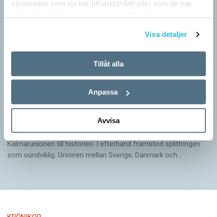
information som du har tillhandahållit eller som de har
samlat in när du har använt deras tjänster.
Visa detaljer
Tillåt alla
Anpassa
Arvet från Gustav Vasa lever än i dag
Avvisa
KRÖNIKOR
När Gustav Vasa den 6 juni 1523 ­valdes till kung förpassades
Kalmar­unionen till historien. I efterhand framstod splittringen
som ound­viklig. ­Unionen ­mellan Sverige, Danmark och…