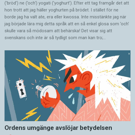
(’bröd’) ne (’och’) yogati (’yoghurt’). Efter ett tag framgår det att
hon trott att jag häller yoghurten på brödet. I stället för ne
borde jag ha valt ate, era eller kwossa. Inte misstänkte jag när
jag började lära mig detta språk att en så enkel glosa som ’och’
skulle vara så mödosam att behärska! Det visar sig att
svenskans och inte är så tydligt som man kan tro;…
Ordens umgänge avslöjar betydelsen