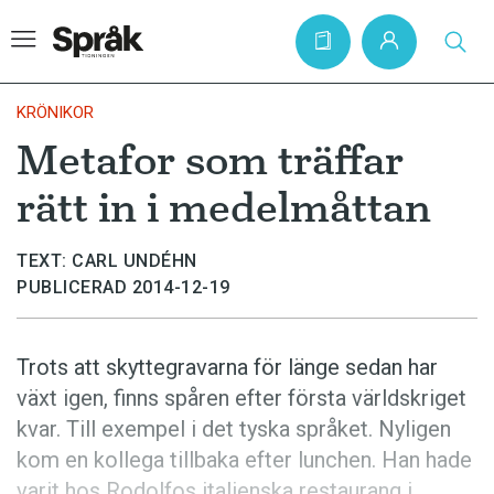
KRÖNIKOR
Metafor som träffar
Hem
rätt in i medelmåttan
Artiklar
Krönikor
TEXT: CARL UNDÉHN
PUBLICERAD 2014-12-19
Språkfrågor
Skrivtips
Trots att skyttegravarna för länge sedan har
Bokrecensioner
växt igen, finns spåren efter första världskriget
Kviss
kvar. Till exempel i det tyska språket. Nyligen
kom en kollega tillbaka efter lunchen. Han hade
Podden
varit hos Rodolfos italienska restaurang i