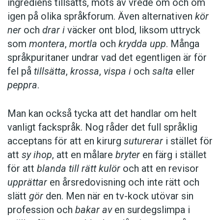
ingrediens tillsätts, möts av vrede om och om
igen på olika språkforum. Även alternativen
kör
ner
och
drar i
väcker ont blod, liksom uttryck
som
montera
,
mortla
och
krydda upp
. Många
språkpuritaner undrar vad det egentligen är för
fel på
tillsätta
,
krossa
,
vispa i
och
salta
eller
peppra
.
Man kan också tycka att det handlar om helt
vanligt fackspråk. Nog råder det full språklig
acceptans för att en kirurg
suturerar
i stället för
att
sy ihop
, att en målare
bryter
en färg i stället
för att
blanda till rätt kulör
och att en revisor
upprättar
en årsredovisning och inte rätt och
slätt
gör
den. Men när en tv-kock utövar sin
profession och
bakar av
en surdegslimpa i