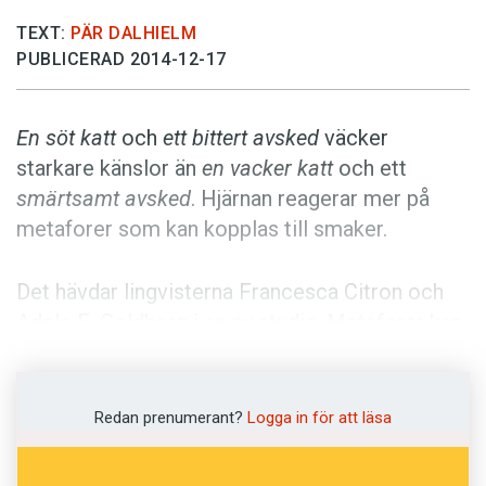
Anmäl till språkpolisen
TEXT:
PÄR DALHIELM
Föreslå nyord
PUBLICERAD 2014-12-17
Annonsera
Prenumerera
En söt katt
och
ett bittert avsked
väcker
starkare känslor än
en vacker katt
och ett
Läs Språktidningen digitalt
smärtsamt avsked
. Hjärnan reagerar mer på
Press
metaforer som kan kopplas till smaker.
Det hävdar lingvisterna Francesca Citron och
Adele E. Goldberg i en ny studie. Metaforer kan
ta aningen längre tid för hjärnan att behandla än
konkret språk. Men effektiva metaforer gör
större avtryck, eftersom de aktiverar fler delar
Redan prenumerant?
Logga in för att läsa
av hjärnan. Även vardagliga smakmetaforer –
som
söt
för att beskriva ett utseende och
bitter