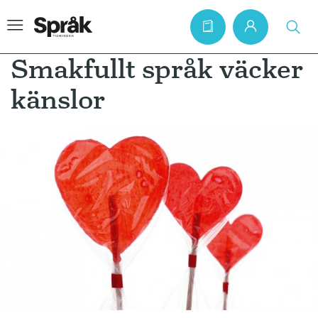
Smakfullt språk väcker
känslor
Hem
Artiklar
Krönikor
Språkfrågor
Skrivtips
Bokrecensioner
Kviss
Podden