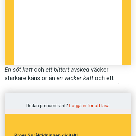
En söt katt
och
ett bittert avsked
väcker
starkare känslor än
en vacker katt
och ett
smärtsamt avsked
. Hjärnan reagerar mer på
metaforer som kan kopplas till smaker.
Redan prenumerant?
Logga in för att läsa
Det hävdar lingvisterna Francesca Citron och
Adele E. Goldberg i en ny studie. Metaforer kan
ta aningen längre tid för hjärnan att behandla än
Prova Språktidningen digitalt!